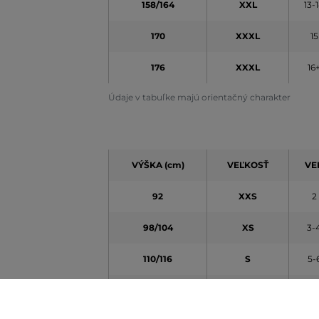
158/164
XXL
13-
170
XXXL
15
176
XXXL
16
Údaje v tabuľke majú orientačný charakter
VÝŠKA (cm)
VEĽKOSŤ
VE
92
XXS
2
98/104
XS
3-
110/116
S
5-
122/128
M
7-