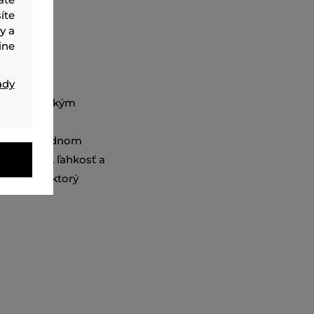
íte
y a
ine
ady
n s elastickým
y a zadné
tnený na zadnom
iedušnosť, ľahkosť a
ný kúsok, ktorý