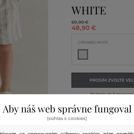
WHITE
69
,
90 €
48
,
90 €
CREAMED WHITE
PROSÍM ZVOĽTE VE
Dodanie do 6 pracovný
Aby náš web správne fungoval
(súhlas s cookies)
hlasom so spracovaním súborov cookies nám pomáh