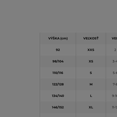
VÝŠKA (cm)
VEĽKOSŤ
VE
92
XXS
2
98/104
XS
3-
110/116
S
5-
122/128
M
7-
134/140
L
9-1
146/152
XL
11-