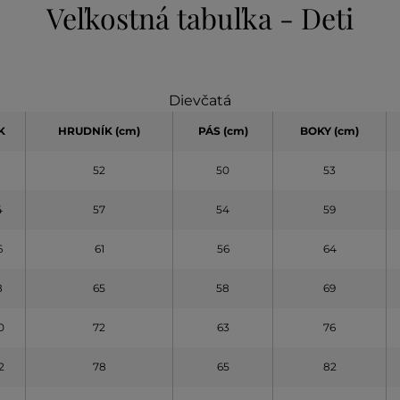
Veľkostná tabuľka - Deti
Dievčatá
K
HRUDNÍK (cm)
PÁS (cm)
BOKY (cm)
52
50
53
4
57
54
59
6
61
56
64
8
65
58
69
0
72
63
76
12
78
65
82