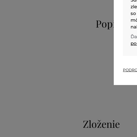
zl
so
Popis
mô
na
Ďa
po
PODRO
Zloženie