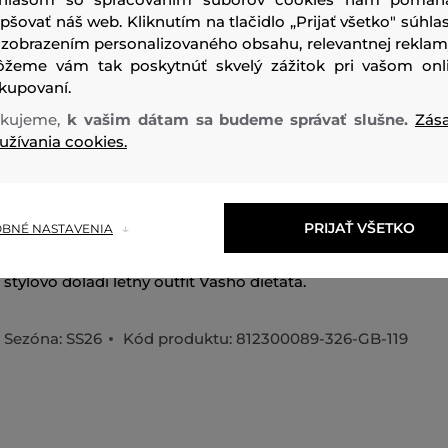
epšovať náš web. Kliknutím na tlačidlo „Prijať všetko" súhlas
 zobrazením personalizovaného obsahu, relevantnej reklam
žeme vám tak poskytnúť skvelý zážitok pri vašom onl
kupovaní.
kujeme,
k vašim dátam sa budeme správať slušne.
Zás
užívania cookies.
Dievčenské pruhované šortky rovného strihu. Ležérny dizaj
lemom v páse a šnúrkou na stiahnutie dopĺňajú bočné klin
výpustkové vrecká. Nechýba decentný štítok Gant umies
vrecku. Kvalitné materiálové zloženie zaručuje dokonalú pr
PRIJAŤ VŠETKO
BNÉ NASTAVENIA
príjemný pocit pri nosení v horúcich dňoch. Veľmi komfort
štýlovo doladí letný outfit Vášho dieťaťa.
Sezóna: SS26
Kód produktu:
812300089-326-GB-119