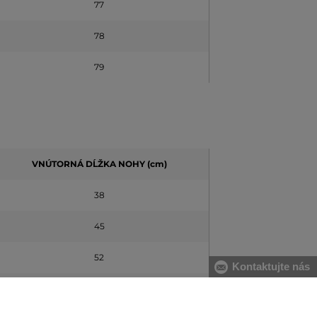
77
78
79
VNÚTORNÁ DĹŽKA NOHY
(cm)
38
45
52
Kontaktujte nás
59