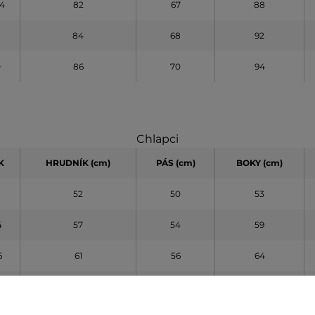
14
82
67
88
84
68
92
+
86
70
94
Chlapci
K
HRUDNÍK (cm)
PÁS (cm)
BOKY (cm)
52
50
53
4
57
54
59
6
61
56
64
8
65
58
69