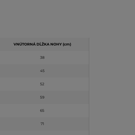
VNÚTORNÁ DĹŽKA NOHY (cm)
38
45
52
59
65
71