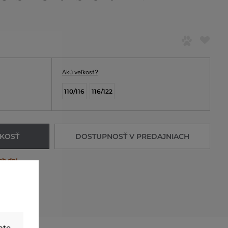
Akú veľkosť?
110/116
116/122
ĽKOSŤ
DOSTUPNOSŤ V PREDAJNIACH
ch dní
ate