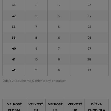
36
5
3
23
37
6
4
24
38
7
5
25
39
8
6
26
40
9
7
27
41
10
8
28
42
11
9
29
Údaje v tabuľke majú orientačný charakter
VEĽKOSŤ
VEĽKOSŤ
VEĽKOSŤ
VEĽKOSŤ
DĹŽKA
GLOBAL
EU
US
UK
CHODIDLA