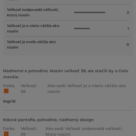
Veľkosť zodpovedá veľkosti,
2
ktorú nosím
Veľkosť je o niečo väčšia ako
1
nosím
Veľkosť je oveľa väčšia ako
0
nosím
Nádherné a pohodlné. Nosím veľkosť 38, ale stačili by o číslo
menšie.
Farba
Veľkosť:
Ako sedí: Veľkosť je o niečo väčšia ako
38
nosím
Ingrid
Krásné pantofle, pohodlné, nádherný design
Farba
Veľkosť:
Ako sedí: Veľkosť zodpovedá veľkosti,
39
ktorú nosím