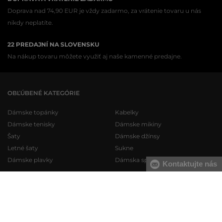
Doprava nad 74,90 EUR je vždy zadarmo, za vrátenie tovaru u nás
nikdy neplatíte.
22 PREDAJNÍ NA SLOVENSKU
Na nákup tovaru môžete využiť aj naše kamenné predajne.
OBĽÚBENÉ KATEGÓRIE
Dámske topánky
Kabelky
Dámske tenisky
Dámske mikiny
Šaty
Dámske džínsy
Letné šaty
Sukne
Dámske plavky
Dámska spodná bielizeň
Kontaktujte nás
Pánske topánky
Pánske mikiny
Pánske tenisky
Pánske tepláky
Pánske džínsy
Pánske svetre
Pánske krátke nohavice
Pánske košele