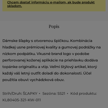
Chcem dostať informáciu e-mailom, ak bude produkt
skladom.
Popis
Dámske šľapky s otvorenou špičkou. Kombinácia
hladkej usne prémiovej kvality a gumovej podrážky na
nízkom podpätku. Vkusné brand logo v podobe
perforovanej koženej aplikácie na priehlavku dodáva
topánke originalitu a vtip. Veľmi štýlový artikel, ktorý
každý váš letný outfit doladí do dokonalosti. Účel
použitia obuvi: vychádzková obuv.
Strih/Druh:
ŠĽAPKY
Sezóna: SS21
Kód produktu:
KL80405-321-KW-011