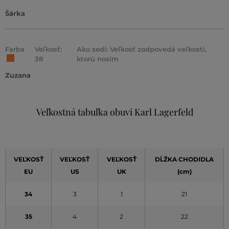
Šárka
Farba
Veľkosť:
Ako sedí: Veľkosť zodpovedá veľkosti,
38
ktorú nosím
Zuzana
Veľkostná tabuľka obuvi Karl Lagerfeld
VEĽKOSŤ
VEĽKOSŤ
VEĽKOSŤ
DĹŽKA CHODIDLA
EU
US
UK
(cm)
34
3
1
21
35
4
2
22