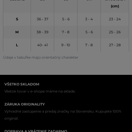
(cm)
S
36 - 37
5 - 6
3 - 4
23 - 24
M
38 - 39
7 - 8
5 - 6
25 - 26
L
40- 41
9 - 10
7 - 8
27 - 28
Údaje v tabuľke majú orientačný charakter
VŠETKO SKLADOM
Všetok tovar v e-shope máme na sklade.
ZÁRUKA ORIGINALITY
Výhradné zastúpenie a predaj značky na Slovensku. Kupujete 100%
originál.
DOPRAVA A VRÁTENIE ZADARMO