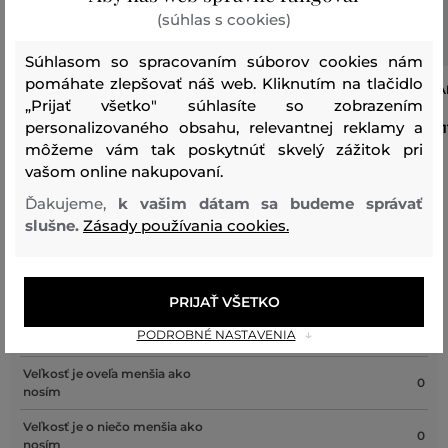
(súhlas s cookies)
Súhlasom so spracovaním súborov cookies nám
pomáhate zlepšovať náš web. Kliknutím na tlačidlo
ČLENKOVÁ OBUV ALDO SHANIAH
ČLENKOVÁ OBUV ALDO RANA
„Prijať všetko" súhlasíte so zobrazením
personalizovaného obsahu, relevantnej reklamy a
149
,
90 €
1
môžeme vám tak poskytnúť skvelý zážitok pri
Dostupné veľkosti:
Dostupné veľkosti:
vašom online nakupovaní.
+2 ďalšie
+2 ďalšie
36
,
37
,
37,5
,
38
,
38,5
36
,
37
,
37,5
,
38
,
38,5
Ďakujeme,
k vašim dátam sa budeme správať
slušne.
Zásady používania cookies.
Recenzie
PRIJAŤ VŠETKO
AKO SEDELA VYBRANÁ VEĽKOSŤ NAŠIM ZÁKAZNÍKOM
PODROBNÉ NASTAVENIA
Veľkosť je oveľa menšia ako
0
nosím
Veľkosť je o niečo menšia ako
0
nosím