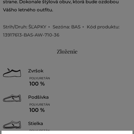
strane. Dokonale štýlová obuv, ktorá bude ozdobou
Vášho letného outfitu.
Strih/Druh:
ŠĽAPKY
Sezóna: BAS
Kód produktu:
13917613-BAS-AW-710-36
Zloženie
zvršok
POLYURETÁN
100 %
podšívka
POLYURETÁN
100 %
stielka
POLYURETÁN