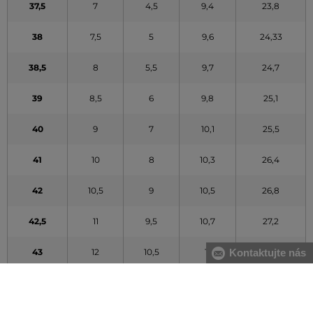
37,5
7
4,5
9,4
23,8
38
7,5
5
9,6
24,33
38,5
8
5,5
9,7
24,7
39
8,5
6
9,8
25,1
40
9
7
10,1
25,5
41
10
8
10,3
26,4
42
10,5
9
10,5
26,8
42,5
11
9,5
10,7
27,2
Kontaktujte nás
43
12
10,5
11
28
44
13
11,5
11,3
28,8
Údaje v tabuľke majú orientačný charakter