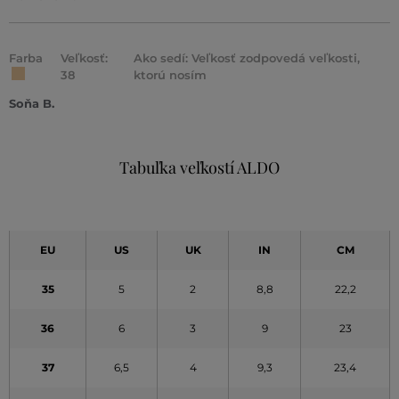
Farba
Veľkosť:
Ako sedí: Veľkosť zodpovedá veľkosti,
38
ktorú nosím
Soňa B.
Tabuľka veľkostí ALDO
EU
US
UK
IN
CM
35
5
2
8,8
22,2
36
6
3
9
23
37
6,5
4
9,3
23,4