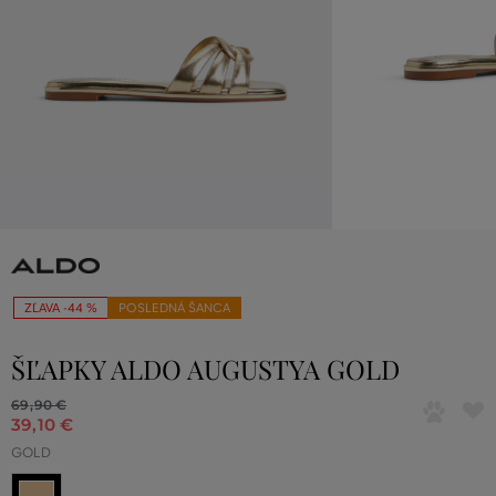
ZĽAVA -44 %
POSLEDNÁ ŠANCA
ŠĽAPKY ALDO AUGUSTYA GOLD
69
,
90 €
39
,
10 €
GOLD