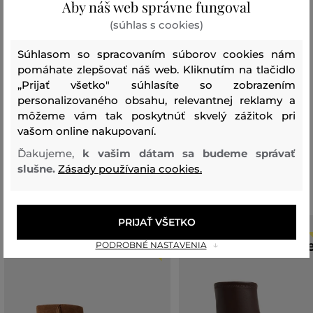
Aby náš web správne fungoval
100 %
(súhlas s cookies)
podrážka
Súhlasom so spracovaním súborov cookies nám
TERMOPLASTICKÁ GUMA
100 %
pomáhate zlepšovať náš web. Kliknutím na tlačidlo
„Prijať všetko" súhlasíte so zobrazením
personalizovaného obsahu, relevantnej reklamy a
môžeme vám tak poskytnúť skvelý zážitok pri
Vychádzková obuv
vašom online nakupovaní.
Ďakujeme,
k vašim dátam sa budeme správať
Odporúčané produkty
slušne.
Zásady používania cookies.
PRIJAŤ VŠETKO
PODROBNÉ NASTAVENIA