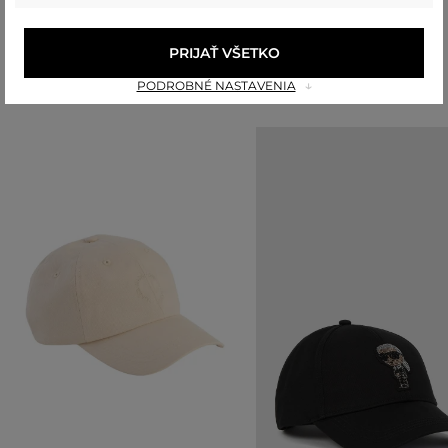
PRIJAŤ VŠETKO
Odporúčané produkty
PODROBNÉ NASTAVENIA