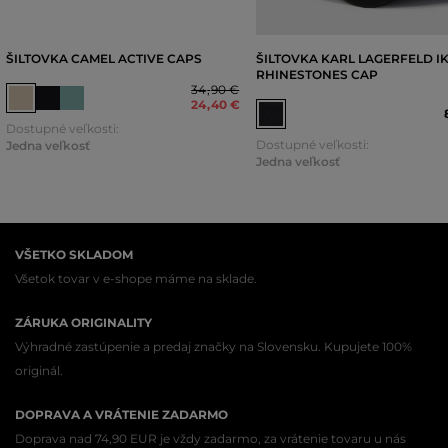
ŠILTOVKA CAMEL ACTIVE CAPS
ŠILTOVKA KARL LAGERFELD I
RHINESTONES CAP
34
,
90 €
24
,
40 €
Dostupné veľkosti:
Dostupné veľkosti:
Jedna veľkosť
Jedna veľkosť
VŠETKO SKLADOM
Všetok tovar v e-shope máme na sklade.
ZÁRUKA ORIGINALITY
Výhradné zastúpenie a predaj značky na Slovensku. Kupujete 100%
originál.
DOPRAVA A VRÁTENIE ZADARMO
Doprava nad 74,90 EUR je vždy zadarmo, za vrátenie tovaru u nás