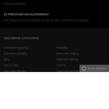
nikdy neplatíte.
22 PREDAJNÍ NA SLOVENSKU
Na nákup tovaru môžete využiť aj naše kamenné predajne.
OBĽÚBENÉ KATEGÓRIE
Dámske topánky
Kabelky
Dámske tenisky
Dámske mikiny
Šaty
Dámske džínsy
Letné šaty
Sukne
Sme online
Dámske plavky
Dámska spodná bielizeň
Pánske topánky
Pánske mikiny
Pánske tenisky
Pánske tepláky
Pánske džínsy
Pánske svetre
Pánske krátke nohavice
Pánske košele
Pánska spodná bielizeň
Pánske tričká