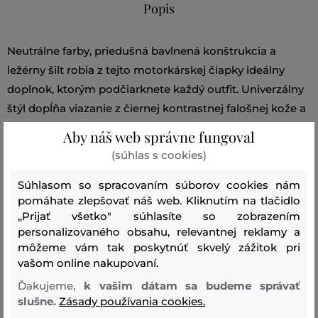
Popis
Neutrálne farby, priedušná bavlnená konštrukcia a
ležérny šilt robia z tejto motorkárskej čiapky ideálny
doplnok, ktorým podčiarknete každý outfit. Univerzálny
štýl dopĺňa viazanie z čiernej kontrastnej falošnej kože a
jemný podpis KARL.
Aby náš web správne fungoval
• Bavlna & ľan
(súhlas s cookies)
• Logo K/Signature
Súhlasom so spracovaním súborov cookies nám
pomáhate zlepšovať náš web. Kliknutím na tlačidlo
Sezóna: SS21
Kód produktu:
211W3405-321-KC-748
„Prijať všetko" súhlasíte so zobrazením
personalizovaného obsahu, relevantnej reklamy a
Zloženie
môžeme vám tak poskytnúť skvelý zážitok pri
vašom online nakupovaní.
Ďakujeme,
k vašim dátam sa budeme správať
50% ľan, 40% bavlna, 8% polyester, 2% polyuretánové
slušne.
Zásady používania cookies.
vlákno