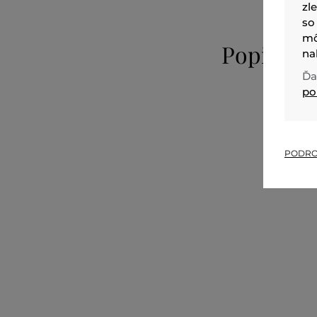
zl
so
mô
Popis
na
Ďa
po
PODRO