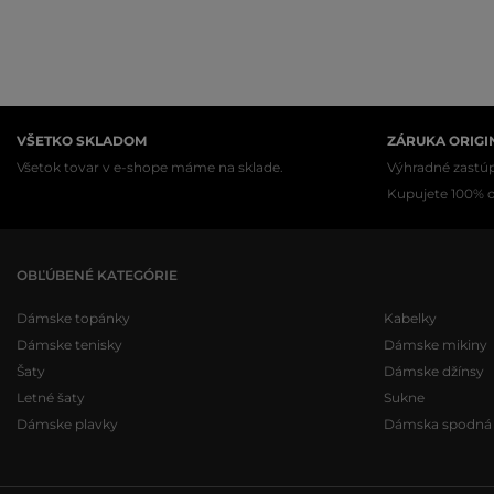
VŠETKO SKLADOM
ZÁRUKA ORIGI
Všetok tovar v e-shope máme na sklade.
Výhradné zastúp
Kupujete 100% or
OBĽÚBENÉ KATEGÓRIE
Dámske topánky
Kabelky
Dámske tenisky
Dámske mikiny
Šaty
Dámske džínsy
Letné šaty
Sukne
Dámske plavky
Dámska spodná b