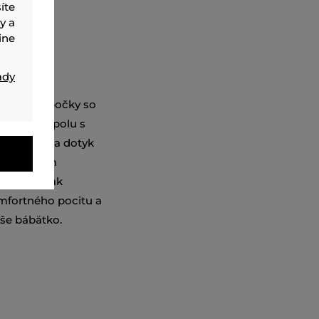
íte
y a
ine
ady
ývky a čiapočky so
 hviezd spolu s
úpletu. Na dotyk
ým vláknom
osťou, avšak
mfortného pocitu a
aše bábätko.