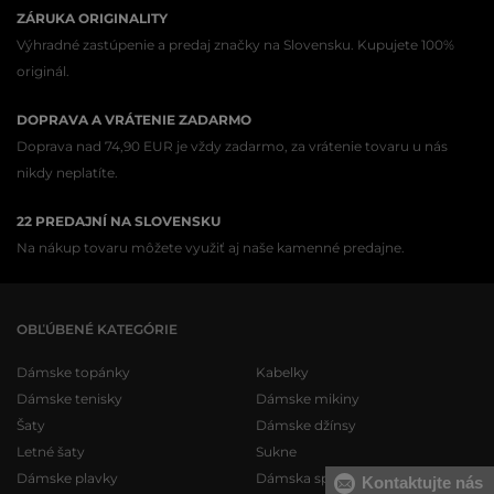
ZÁRUKA ORIGINALITY
Výhradné zastúpenie a predaj značky na Slovensku. Kupujete 100%
originál.
DOPRAVA A VRÁTENIE ZADARMO
Doprava nad 74,90 EUR je vždy zadarmo, za vrátenie tovaru u nás
nikdy neplatíte.
22 PREDAJNÍ NA SLOVENSKU
Na nákup tovaru môžete využiť aj naše kamenné predajne.
OBĽÚBENÉ KATEGÓRIE
Dámske topánky
Kabelky
Dámske tenisky
Dámske mikiny
Šaty
Dámske džínsy
Letné šaty
Sukne
Dámske plavky
Dámska spodná bielizeň
Kontaktujte nás