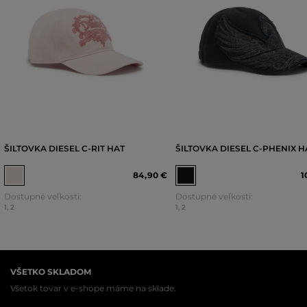
ŠILTOVKA DIESEL C-RIT HAT
ŠILTOVKA DIESEL C-PHENIX H
84
,
90 €
1
Dostupné veľkosti:
Dostupné veľkosti:
1
,
2
1
,
2
VŠETKO SKLADOM
Všetok tovar v e-shope máme na sklade.