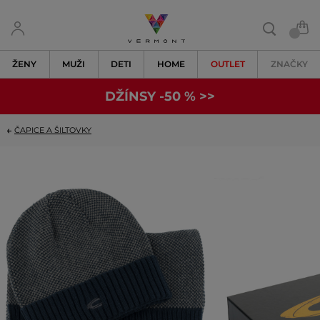
ŽENY
MUŽI
DETI
HOME
OUTLET
ZNAČKY
DŽÍNSY -50 % >>
ČAPICE A ŠILTOVKY