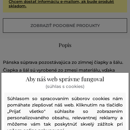
Chcem dostať informáciu e-mailom, ak bude produkt
skladom.
ZOBRAZIŤ PODOBNÉ PRODUKTY
Popis
Pánska súprava pozostávajúca zo zimnej čiapky a šálu.
Čiapka a šál sú vyrobené zo zmesi materiálu, vďaka
Aby náš web správne fungoval
ktorému dokonale zahrejú v chladných zimných dňoch.
Zatiaľ čo čiapka perfektne ochráni hlavu, šál zaistí, aby aj
(súhlas s cookies)
krk bol chránený pred chladom a vetrom. Univerzálna
Súhlasom so spracovaním súborov cookies nám
veľkosť sedí každému.
pomáhate zlepšovať náš web. Kliknutím na tlačidlo
„Prijať všetko" súhlasíte so zobrazením
personalizovaného obsahu, relevantnej reklamy a
Sezóna: FW23
Kód produktu:
môžeme vám tak poskytnúť skvelý zážitok pri
404020_2A02-623-CC-47