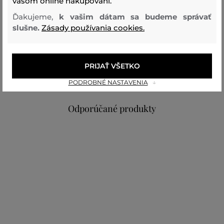
vašom online nakupovaní.
Ďakujeme,
k vašim dátam sa budeme správať
Zloženie
slušne.
Zásady používania cookies.
vrchný materiál
PRIJAŤ VŠETKO
BAVLNA
100 %
PODROBNÉ NASTAVENIA
Odporúčané produkty