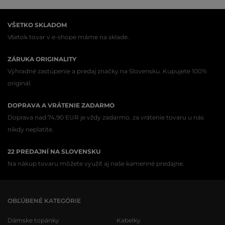
VŠETKO SKLADOM
Všetok tovar v e-shope máme na sklade.
ZÁRUKA ORIGINALITY
Výhradné zastúpenie a predaj značky na Slovensku. Kupujete 100%
originál.
DOPRAVA A VRÁTENIE ZADARMO
Doprava nad 74,90 EUR je vždy zadarmo, za vrátenie tovaru u nás
nikdy neplatíte.
22 PREDAJNÍ NA SLOVENSKU
Na nákup tovaru môžete využiť aj naše kamenné predajne.
OBĽÚBENÉ KATEGÓRIE
Dámske topánky
Kabelky