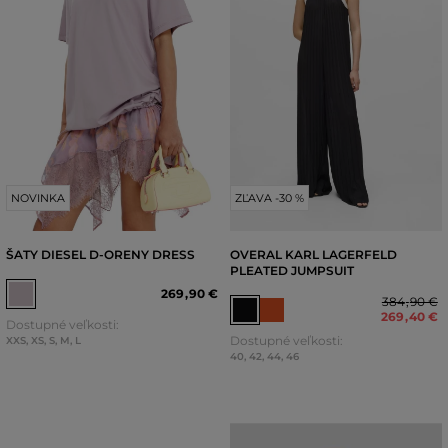
NOVINKA
ZĽAVA -30 %
ŠATY DIESEL D-ORENY DRESS
OVERAL KARL LAGERFELD
PLEATED JUMPSUIT
269
,
90 €
384
,
90 €
269
,
40 €
Dostupné veľkosti:
Dostupné veľkosti:
XXS
,
XS
,
S
,
M
,
L
40
,
42
,
44
,
46