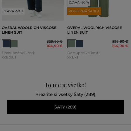
ZĽAVA -50 %
ZĽAVA -50 %
POSLEDNÁ ŠANCA
OVERAL WOOLRICH VISCOSE
OVERAL WOOLRICH VISCOSE
LINEN SUIT
LINEN SUIT
329
,
90 €
329
,
90 €
164
,
90 €
164
,
90 €
Dostupné veľkosti:
Dostupné veľkosti:
XXS
,
XS
,
S
XXS
,
XS
To nie je všetko!
Prezrite si všetky Šaty (289)
ŠATY (289)