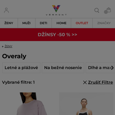
ŽENY
MUŽI
DETI
HOME
OUTLET
ZNAČKY
DŽÍNSY -50 % >>
ŽENY
Overaly
Letné a plážové
Na bežné nosenie
Dlhé a maxi
Vybrané filtre: 1
Zrušiť Filtre