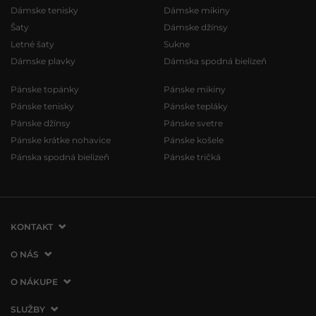
Dámske tenisky
Dámske mikiny
Šaty
Dámske džínsy
Letné šaty
Sukne
Dámske plavky
Dámska spodná bielizeň
Pánske topánky
Pánske mikiny
Pánske tenisky
Pánske tepláky
Pánske džínsy
Pánske svetre
Pánske krátke nohavice
Pánske košele
Pánska spodná bielizeň
Pánske tričká
KONTAKT
VERMONT Services Slovakia s. r. o.
O NÁS
Vlčie hrdlo 53
O spoločnosti
O NÁKUPE
821 07 Bratislava
Kontakt
Slovenská republika
Ako nakupovať
SLUŽBY
Naše predajne