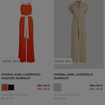
ZĽAVA -30 %
ZĽAVA -30 %
OVERAL KARL LAGERFELD
OVERAL KARL LAGERFELD
PLEATED JUMPSUIT
JUMPSUIT
384
,
90 €
384
,
90 €
269
,
40 €
269
,
40 €
Dostupné veľkosti:
Dostupné veľkosti:
38
,
42
,
44
40
,
42
,
44