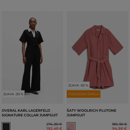
ZĽAVA -50 %
ZĽAVA -30 %
POSLEDNÁ ŠANCA
OVERAL KARL LAGERFELD
ŠATY WOOLRICH PLUTONE
SIGNATURE COLLAR JUMPSUIT
JUMPSUIT
274
,
90 €
189
,
90 €
192
,
40 €
94
,
90 €