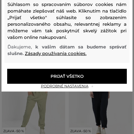
EVENING JUMPSUIT
LEATHER ZIP JUMPSUIT
Súhlasom so spracovaním súborov cookies nám
pomáhate zlepšovať náš web. Kliknutím na tlačidlo
439
,
90 €
439
,
90 €
„Prijať všetko" súhlasíte so zobrazením
219
,
90 €
219
,
90 €
personalizovaného obsahu, relevantnej reklamy a
Dostupné veľkosti:
Dostupné veľkosti:
40
,
44
38
,
40
,
42
,
44
,
46
môžeme vám tak poskytnúť skvelý zážitok pri
vašom online nakupovaní.
Ďakujeme,
k vašim dátam sa budeme správať
slušne.
Zásady používania cookies.
PRIJAŤ VŠETKO
PODROBNÉ NASTAVENIA
ZĽAVA -50 %
ZĽAVA -50 %