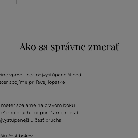
Ako sa správne zmerať
ine vpredu cez najvystúpenejší bod
er spojíme pri ľavej lopatke
u, meter spájame na pravom boku
väčšieho brucha odporúčame merať
ajvystúpenejšiu časť brucha
šiu časť bokov