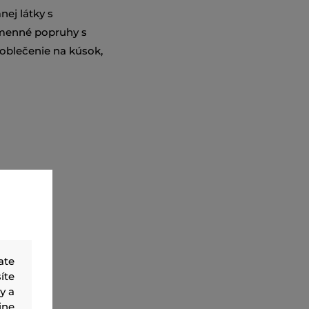
nej látky s
menné popruhy s
 oblečenie na kúsok,
ate
íte
y a
ine