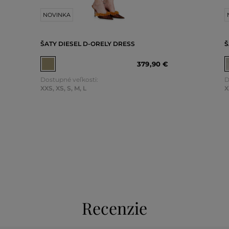
NOVINKA
ŠATY DIESEL D-ORELY DRESS
Š
379
,
90 €
Dostupné veľkosti:
D
XXS
,
XS
,
S
,
M
,
L
X
Recenzie