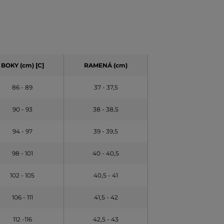
BOKY (cm) [C]
RAMENÁ (cm)
86 - 89
37 - 37,5
90 - 93
38 - 38,5
94 - 97
39 - 39,5
98 - 101
40 - 40,5
102 - 105
40,5 - 41
106 - 111
41,5 - 42
112 -116
42,5 - 43