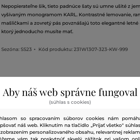
Nepopierateľne šik, tieto padnúce šaty sú umne ušité z jem
vyšívaným monogramom KARL. Kontrastné lemovanie, ra
mašličkami a zovretý pás povznášajú toto elegantné letné
ktorý jednoducho musíte mať.
Sezóna: SS23
Kód produktu:
231W1307-323-KW-999
Aby náš web správne fungoval
vrchný materiál
POLYESTER
(súhlas s cookies)
100 %
hlasom so spracovaním súborov cookies nám pomáh
epšovať náš web. Kliknutím na tlačidlo „Prijať všetko" súhlas
 zobrazením personalizovaného obsahu, relevantnej reklam
žeme vám tak poskytnúť skvelý zážitok pri vašom onl