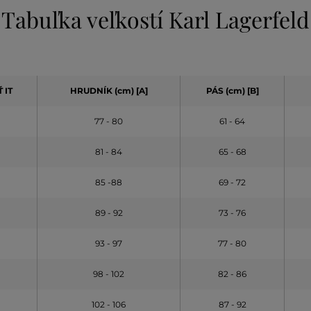
Tabuľka veľkostí Karl Lagerfeld
 IT
HRUDNÍK (cm) [A]
PÁS (cm) [B]
77 - 80
61 - 64
81 - 84
65 - 68
85 -88
69 - 72
89 - 92
73 - 76
93 - 97
77 - 80
98 - 102
82 - 86
102 - 106
87 - 92