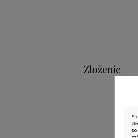
Zloženie
Sú
zl
so
mô