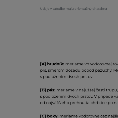
Údaje v tabuľke majú orientačný charakter
[A] hrudník:
meriame vo vodorovnej rov
pŕs, smerom dozadu popod pazuchy. Met
s podložením dvoch prstov
[B] pás:
meriame v najužšej časti trup
s podložením dvoch prstov. V prípade 
od najväčšieho prehnutia chrbtice po n
[C] boky:
meriame vodorovne cez najšir