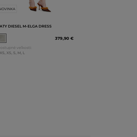
NOVINKA
ATY DIESEL M-ELGA DRESS
379
,
90 €
ostupné veľkosti:
XS
,
XS
,
S
,
M
,
L