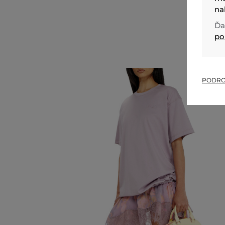
na
Ďa
po
PODRO