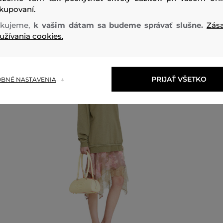
kupovaní.
Odporúčané produkty
kujeme,
k vašim dátam sa budeme správať slušne.
Zás
užívania cookies.
PRIJAŤ VŠETKO
BNÉ NASTAVENIA