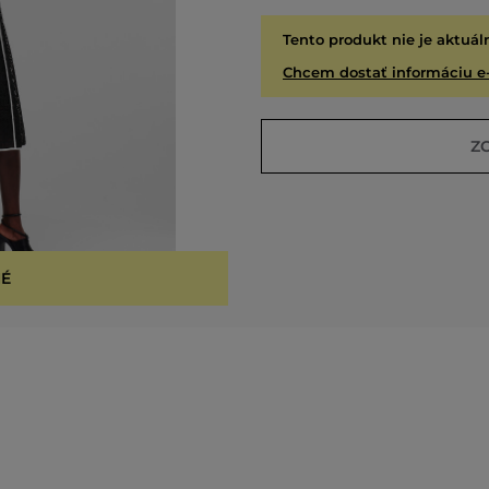
Tento produkt nie je aktuál
Chcem dostať informáciu e
Z
É
VYPR