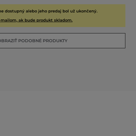
ne dostupný alebo jeho predaj bol už ukončený.
-mailom, ak bude produkt skladom.
OBRAZIŤ PODOBNÉ PRODUKTY
EDANÉ