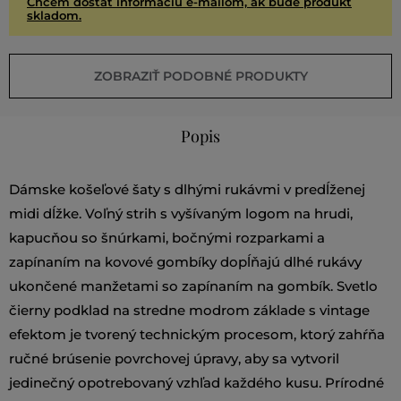
Chcem dostať informáciu e-mailom, ak bude produkt
skladom.
ZOBRAZIŤ PODOBNÉ PRODUKTY
Popis
Dámske košeľové šaty s dlhými rukávmi v predĺženej
midi dĺžke. Voľný strih s vyšívaným logom na hrudi,
kapucňou so šnúrkami, bočnými rozparkami a
zapínaním na kovové gombíky dopĺňajú dlhé rukávy
ukončené manžetami so zapínaním na gombík. Svetlo
čierny podklad na stredne modrom základe s vintage
efektom je tvorený technickým procesom, ktorý zahŕňa
ručné brúsenie povrchovej úpravy, aby sa vytvoril
jedinečný opotrebovaný vzhľad každého kusu. Prírodné