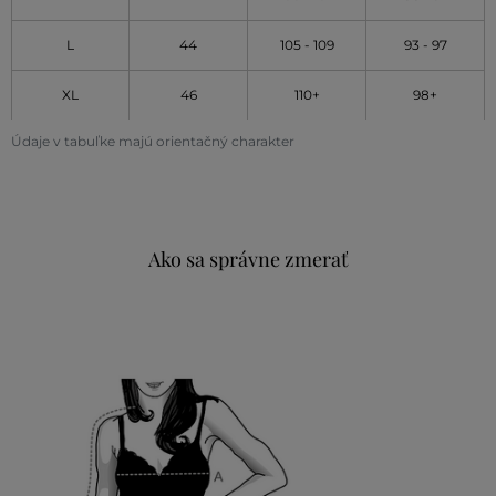
L
44
105 - 109
93 - 97
XL
46
110+
98+
Údaje v tabuľke majú orientačný charakter
Ako sa správne zmerať