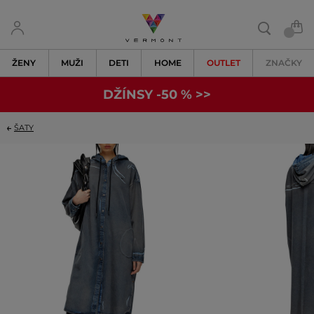
ŽENY
MUŽI
DETI
HOME
OUTLET
ZNAČKY
DŽÍNSY -50 % >>
ŠATY