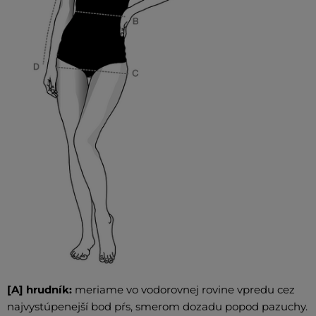
[A] hrudník:
meriame vo vodorovnej rovine vpredu cez
najvystúpenejší bod pŕs, smerom dozadu popod pazuchy.