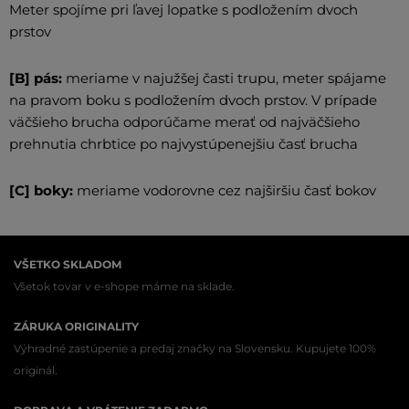
Meter spojíme pri ľavej lopatke s podložením dvoch
prstov
[B] pás:
meriame v najužšej časti trupu, meter spájame
na pravom boku s podložením dvoch prstov. V prípade
väčšieho brucha odporúčame merať od najväčšieho
prehnutia chrbtice po najvystúpenejšiu časť brucha
[C] boky:
meriame vodorovne cez najširšiu časť bokov
VŠETKO SKLADOM
Všetok tovar v e-shope máme na sklade.
ZÁRUKA ORIGINALITY
Výhradné zastúpenie a predaj značky na Slovensku. Kupujete 100%
originál.