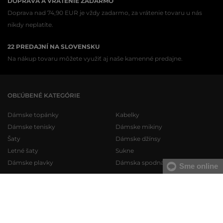
DOPRAVA A VRÁTENIE ZADARMO
Doprava nad 74,90 EUR je vždy zadarmo, za vrátenie tovaru u nás
nikdy neplatíte.
22 PREDAJNÍ NA SLOVENSKU
Na nákup tovaru môžete využiť aj naše kamenné predajne.
OBĽÚBENÉ KATEGÓRIE
Dámske topánky
Kabelky
Dámske tenisky
Dámske mikiny
Šaty
Dámske džínsy
Letné šaty
Sukne
Dámske plavky
Dámska spodná bielizeň
Sme online
Pánske topánky
Pánske mikiny
Pánske tenisky
Pánske tepláky
Pánske džínsy
Pánske svetre
Pánske krátke nohavice
Pánske košele