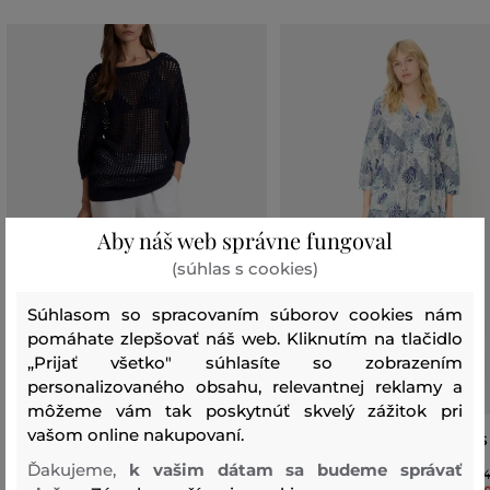
Aby náš web správne fungoval
(súhlas s cookies)
Súhlasom so spracovaním súborov cookies nám
pomáhate zlepšovať náš web. Kliknutím na tlačidlo
„Prijať všetko" súhlasíte so zobrazením
personalizovaného obsahu, relevantnej reklamy a
môžeme vám tak poskytnúť skvelý zážitok pri
vašom online nakupovaní.
ŠATY VILEBREQUIN CO LI CROCHET
ŠATY CAMEL ACTIVE DRESSES
Ďakujeme,
k vašim dátam sa budeme správať
159
,
90 €
1