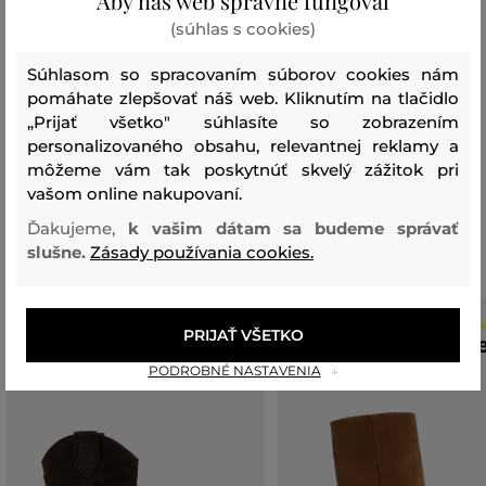
Aby náš web správne fungoval
podrážka
(súhlas s cookies)
GUMA
100 %
Súhlasom so spracovaním súborov cookies nám
pomáhate zlepšovať náš web. Kliknutím na tlačidlo
„Prijať všetko" súhlasíte so zobrazením
personalizovaného obsahu, relevantnej reklamy a
Vychádzková obuv
môžeme vám tak poskytnúť skvelý zážitok pri
vašom online nakupovaní.
Odporúčané produkty
Ďakujeme,
k vašim dátam sa budeme správať
slušne.
Zásady používania cookies.
PRIJAŤ VŠETKO
PODROBNÉ NASTAVENIA