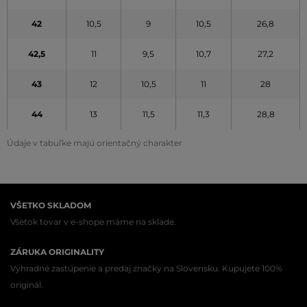
42
10,5
9
10,5
26,8
42,5
11
9,5
10,7
27,2
43
12
10,5
11
28
44
13
11,5
11,3
28,8
Údaje v tabuľke majú orientačný charakter
VŠETKO SKLADOM
Všetok tovar v e-shope máme na sklade.
ZÁRUKA ORIGINALITY
Výhradné zastúpenie a predaj značky na Slovensku. Kupujete 100%
originál.