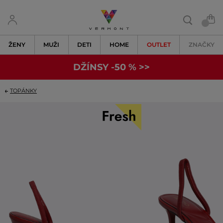
ŽENY
MUŽI
DETI
HOME
OUTLET
ZNAČKY
DŽÍNSY -50 % >>
TOPÁNKY