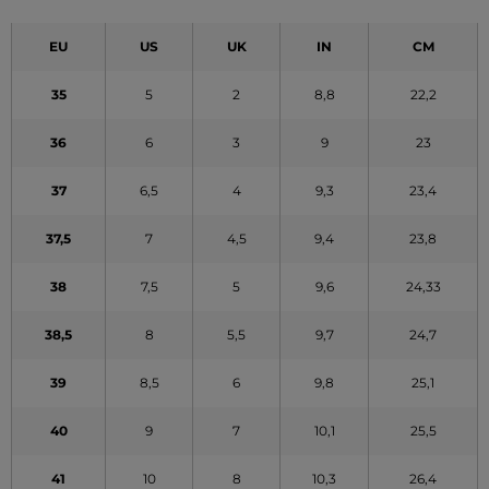
EU
US
UK
IN
CM
35
5
2
8,8
22,2
36
6
3
9
23
37
6,5
4
9,3
23,4
37,5
7
4,5
9,4
23,8
38
7,5
5
9,6
24,33
38,5
8
5,5
9,7
24,7
39
8,5
6
9,8
25,1
40
9
7
10,1
25,5
41
10
8
10,3
26,4