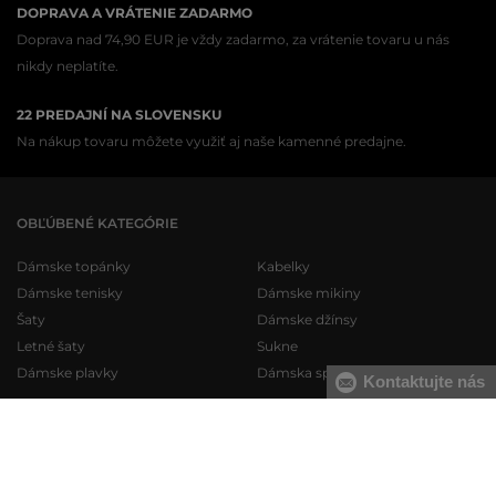
DOPRAVA A VRÁTENIE ZADARMO
Doprava nad 74,90 EUR je vždy zadarmo, za vrátenie tovaru u nás
nikdy neplatíte.
22 PREDAJNÍ NA SLOVENSKU
Na nákup tovaru môžete využiť aj naše kamenné predajne.
OBĽÚBENÉ KATEGÓRIE
Dámske topánky
Kabelky
Dámske tenisky
Dámske mikiny
Šaty
Dámske džínsy
Letné šaty
Sukne
Dámske plavky
Dámska spodná bielizeň
Kontaktujte nás
Pánske topánky
Pánske mikiny
Pánske tenisky
Pánske tepláky
Pánske džínsy
Pánske svetre