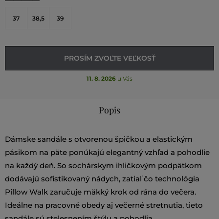
37
38,5
39
PROSÍM ZVOĽTE VEĽKOSŤ
11. 8. 2026
u Vás
Popis
Dámske sandále s otvorenou špičkou a elastickým
pásikom na päte ponúkajú elegantný vzhľad a pohodlie
na každý deň. So sochárskym ihličkovým podpätkom
dodávajú sofistikovaný nádych, zatiaľ čo technológia
Pillow Walk zaručuje mäkký krok od rána do večera.
Ideálne na pracovné obedy aj večerné stretnutia, tieto
sandále sú stelesnením štýlu a pohodlia.