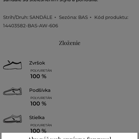
Strih/Druh:
SANDÁLE
Sezóna: BAS
Kód produktu:
14403582-BAS-AW-606
Zloženie
zvršok
POLYURETÁN
100 %
podšívka
POLYURETÁN
100 %
stielka
POLYURETÁN
100 %