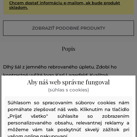
Chcem dostať informáciu e-mailom, ak bude produkt
skladom.
ZOBRAZIŤ PODOBNÉ PRODUKTY
Popis
Dlhý šál z jemného rebrovaného úpletu. Zdobí ho
kontrastné vyšité logo Karl Lagerfeld. Kvalitné
Aby náš web správne fungoval
materiálové zloženie je príjemne hrejivé, ľahké,
(súhlas s cookies)
priedušné a dokonale hebké na dotyk. Ideálny doplnok
pre chladnejšie dni, ktorý štýlovo oživí Váš outfit.
Súhlasom so spracovaním súborov cookies nám
pomáhate zlepšovať náš web. Kliknutím na tlačidlo
Rozmery: 184 x 32 cm
„Prijať všetko" súhlasíte so zobrazením
personalizovaného obsahu, relevantnej reklamy a
môžeme vám tak poskytnúť skvelý zážitok pri
Sezóna: SS24
Kód produktu:
240W3311-324-KC-999
vašom online nakupovaní.