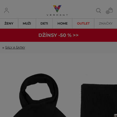
ŽENY
MUŽI
DETI
HOME
OUTLET
ZNAČKY
DŽÍNSY -50 % >>
ŠÁLY A ŠATKY