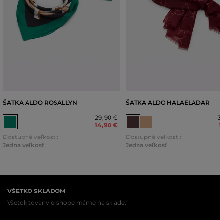
ŠATKA ALDO ROSALLYN
ŠATKA ALDO HALAELADAR
29
,
90 €
14
,
90 €
Dostupné veľkosti:
Dostupné veľkosti:
Jedna veľkosť
Jedna veľkosť
VŠETKO SKLADOM
Všetok tovar v e-shope máme na sklade.