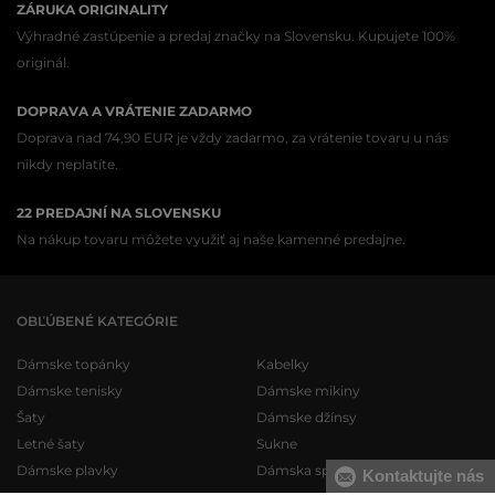
ZÁRUKA ORIGINALITY
Výhradné zastúpenie a predaj značky na Slovensku. Kupujete 100%
originál.
DOPRAVA A VRÁTENIE ZADARMO
Doprava nad 74,90 EUR je vždy zadarmo, za vrátenie tovaru u nás
nikdy neplatíte.
22 PREDAJNÍ NA SLOVENSKU
Na nákup tovaru môžete využiť aj naše kamenné predajne.
OBĽÚBENÉ KATEGÓRIE
Dámske topánky
Kabelky
Dámske tenisky
Dámske mikiny
Šaty
Dámske džínsy
Letné šaty
Sukne
Dámske plavky
Dámska spodná bielizeň
Kontaktujte nás