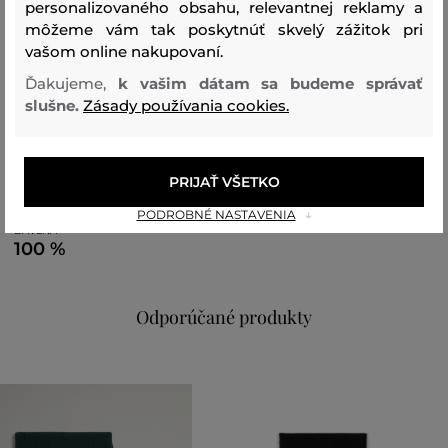
Rozmery: 190 x 25 cm
personalizovaného obsahu, relevantnej reklamy a
môžeme vám tak poskytnúť skvelý zážitok pri
vašom online nakupovaní.
Sezóna: FW23
Kód produktu:
Ďakujeme,
k vašim dátam sa budeme správať
407470_2V47-623-CC-44-0
slušne.
Zásady používania cookies.
Zloženie
PRIJAŤ VŠETKO
vrchný materiál
PODROBNÉ NASTAVENIA
BAVLNA
100 %
Odporúčané produkty