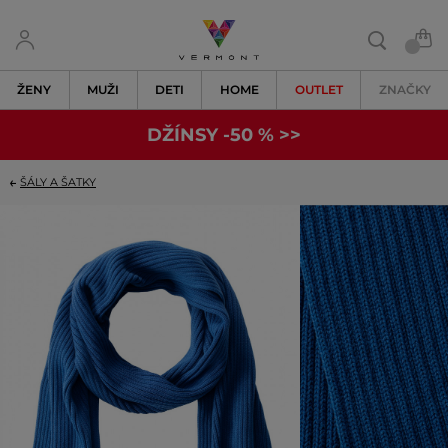
ŽENY
MUŽI
DETI
HOME
OUTLET
ZNAČKY
DŽÍNSY -50 % >>
ŠÁLY A ŠATKY