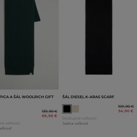
PICA A ŠÁL WOOLRICH GIFT
ŠÁL DIESEL K-ARAS SCARF
109
,
90 €
54
,
90 €
139
,
90 €
69
,
90 €
Dostupné veľkosti:
é veľkosti:
Jedna veľkosť
eľkosť