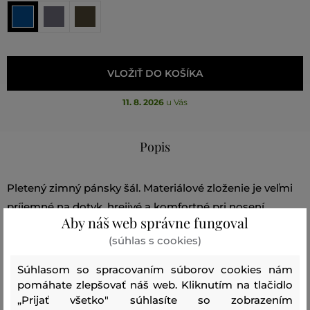
VLOŽIŤ DO KOŠÍKA
11. 8. 2026
u Vás
Popis
Pletený zimný pánsky šál. Materiálové zloženie je veľmi
príjemné na dotyk, hrejivé a komfortné pri nosení.
Aby náš web správne fungoval
Všestranne kombinovateľné spracovanie robí zo šálu
(súhlas s cookies)
nepostrádateľnú súčasťou každodenných zimných
outifitov. Odporúčame kombinovať s čiapkou z rovnakej
Súhlasom so spracovaním súborov cookies nám
kolekcie.
pomáhate zlepšovať náš web. Kliknutím na tlačidlo
„Prijať všetko" súhlasíte so zobrazením