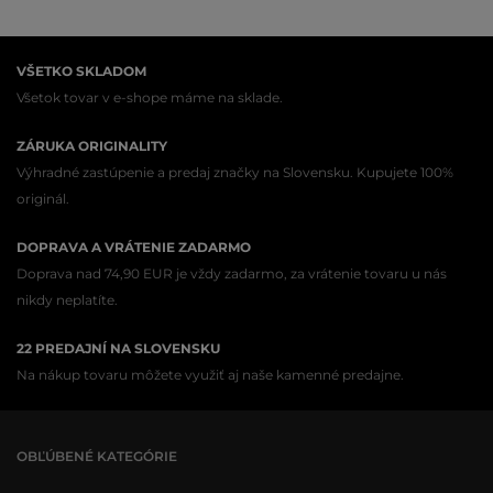
VŠETKO SKLADOM
Všetok tovar v e-shope máme na sklade.
ZÁRUKA ORIGINALITY
Výhradné zastúpenie a predaj značky na Slovensku. Kupujete 100%
originál.
DOPRAVA A VRÁTENIE ZADARMO
Doprava nad 74,90 EUR je vždy zadarmo, za vrátenie tovaru u nás
nikdy neplatíte.
22 PREDAJNÍ NA SLOVENSKU
Na nákup tovaru môžete využiť aj naše kamenné predajne.
OBĽÚBENÉ KATEGÓRIE