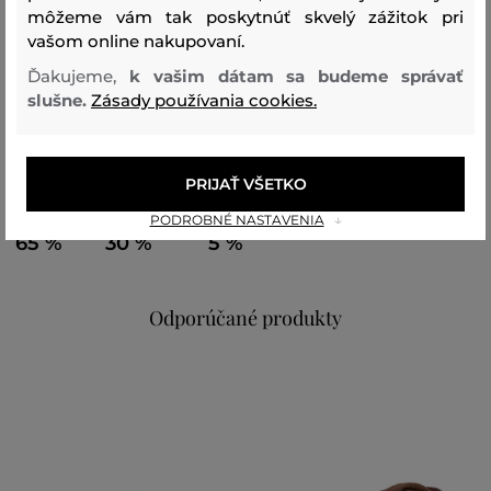
môžeme vám tak poskytnúť skvelý zážitok pri
Sezóna: FW23
Kód produktu:
vašom online nakupovaní.
407490_2V49-623-CC-46-0
Ďakujeme,
k vašim dátam sa budeme správať
slušne.
Zásady používania cookies.
Zloženie
PRIJAŤ VŠETKO
vrchný materiál
PODROBNÉ NASTAVENIA
VLNA
POLYAMID
ALPAKA
65 %
30 %
5 %
Odporúčané produkty