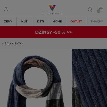
ŽENY
MUŽI
DETI
HOME
OUTLET
ZNAČKY
DŽÍNSY -50 % >>
ŠÁLY A ŠATKY