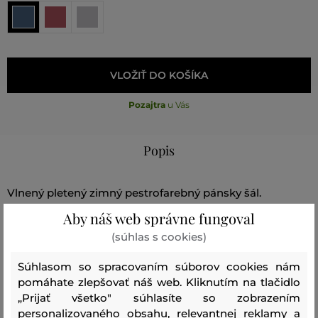
VLOŽIŤ DO KOŠÍKA
Pozajtra
u Vás
Popis
Vlnený pletený zimný pestrofarebný pánsky šál.
Materiálové zloženie je veľmi príjemné a hrejivé. Pestrá
Aby náš web správne fungoval
farebnosť šálu je nepostrádateľnou súčasťou
(súhlas s cookies)
každodenných zimných outfitov. Odporúčame
Súhlasom so spracovaním súborov cookies nám
kombinovať s čiapkou z rovnakej kolekcie.
pomáhate zlepšovať náš web. Kliknutím na tlačidlo
„Prijať všetko" súhlasíte so zobrazením
Rozmery: 180 x 22 cm
personalizovaného obsahu, relevantnej reklamy a