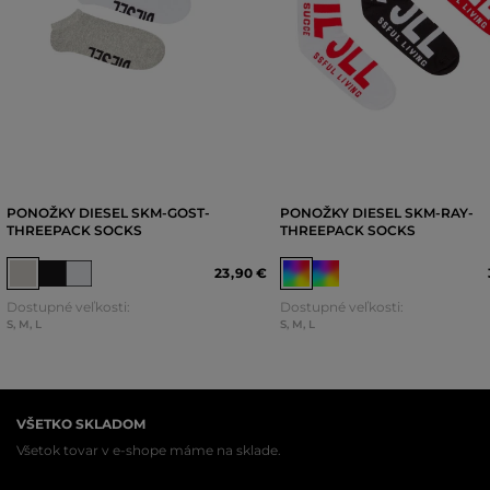
PONOŽKY DIESEL SKM-GOST-
PONOŽKY DIESEL SKM-RAY-
THREEPACK SOCKS
THREEPACK SOCKS
23
,
90 €
Dostupné veľkosti:
Dostupné veľkosti:
S
,
M
,
L
S
,
M
,
L
VŠETKO SKLADOM
Všetok tovar v e-shope máme na sklade.