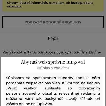
Chcem dostať informáciu e-mailom, ak bude produkt
skladom.
ZOBRAZIŤ PODOBNÉ PRODUKTY
Popis
Pánské kotníčkové ponožky s vysokým podílem bavlny.
Díky kvalitním materiálům a zpracování ponožky skvěle
Aby náš web správne fungoval
drží svůj tvar, jsou prodyšné a velmi pohodlné při nošení.
(súhlas s cookies)
Praktické balení obsahuje tři páry jednobarevných
ponožek. Nepostradatelná součást každodenních
Súhlasom so spracovaním súborov cookies nám
pomáhate zlepšovať náš web. Kliknutím na tlačidlo
volnočasových outfitů.
„Prijať všetko" súhlasíte so zobrazením
personalizovaného obsahu, relevantnej reklamy a
Sezóna: BAS
Kód produktu:
6595-BAS-CC-610
môžeme vám tak poskytnúť skvelý zážitok pri
vašom online nakupovaní.