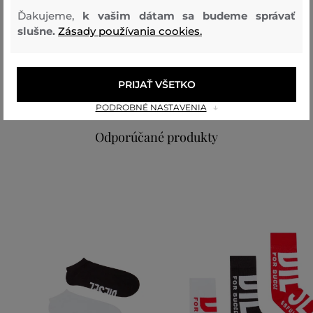
Zloženie
Ďakujeme,
k vašim dátam sa budeme správať
slušne.
Zásady používania cookies.
vrchný materiál
ORGANICKÁ BAVLNA
POLYAMID
ELASTAN
PRIJAŤ VŠETKO
80 %
17 %
3 %
PODROBNÉ NASTAVENIA
Odporúčané produkty