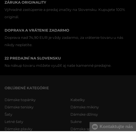
ZÁRUKA ORIGINALITY
Výhradné zastúpenie a predaj značky na Slovensku. Kupujete 100%
originál.
DOPRAVA A VRÁTENIE ZADARMO
Doprava nad 74,90 EUR je vždy zadarmo, za vrátenie tovaru u nás
nikdy neplatíte.
22 PREDAJNÍ NA SLOVENSKU
Na nákup tovaru môžete využiť aj naše kamenné predajne.
OBĽÚBENÉ KATEGÓRIE
Dámske topánky
Kabelky
Dámske tenisky
Dámske mikiny
Šaty
Dámske džínsy
Letné šaty
Sukne
Kontaktujte nás
Dámske plavky
Dámska spodná bielizeň