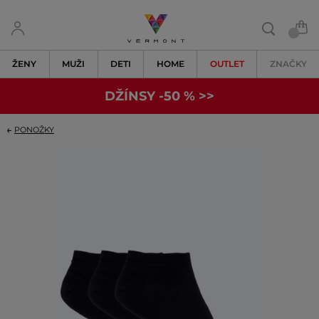
ŽENY
MUŽI
DETI
HOME
OUTLET
ZNAČKY
DŽÍNSY -50 % >>
PONOŽKY