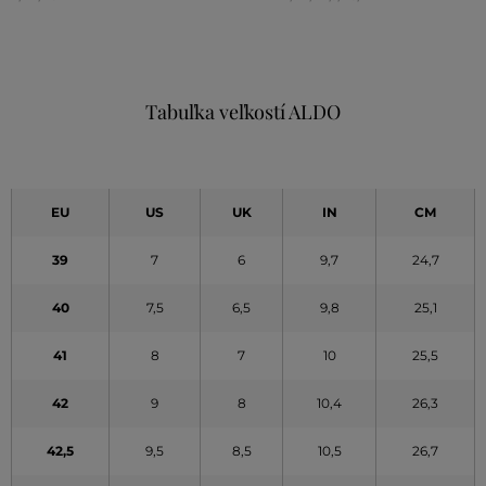
Tabuľka veľkostí ALDO
EU
US
UK
IN
CM
39
7
6
9,7
24,7
40
7,5
6,5
9,8
25,1
41
8
7
10
25,5
42
9
8
10,4
26,3
42,5
9,5
8,5
10,5
26,7