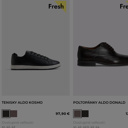
TENISKY ALDO KOSMO
POLTOPÁNKY ALDO DONALD
97
,
90 €
1
Dostupné veľkosti:
Dostupné veľkosti:
41
,
42
,
43
41
,
42
,
42,5
,
43
,
44