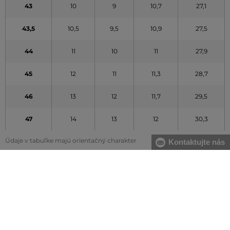
43
10
9
10,7
27,1
43,5
10,5
9,5
10,9
27,5
44
11
10
11
27,9
45
12
11
11,3
28,7
46
13
12
11,7
29,5
47
14
13
12
30,3
Údaje v tabuľke majú orientačný charakter
Kontaktujte nás
VŠETKO SKLADOM
Všetok tovar v e-shope máme na sklade.
ZÁRUKA ORIGINALITY