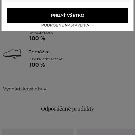
REC. POLYESTER
POLYURETÁN
95 %
5 %
PRIJAŤ VŠETKO
stielka
PODROBNÉ NASTAVENIA
BYVOLIA KOŽA
100 %
podrážka
ETYLENVINYLACETÁT
100 %
Vychádzková obuv
Odporúčané produkty