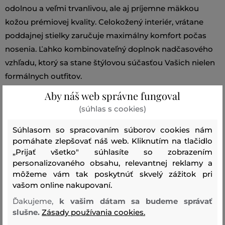
odolnou a veľmi trvanlivou, ale aj príjemne mäkkou
kožou prémiovej kvality. Celokožený interiér, vrátane
poddajnej stielky zaručuje maximálny komfort počas
nosenia. Ľahko kombinovateľný doplnok nadčasového
vzhľadu, ktorý sa stane štýlovou súčasťou Vašich nielen
formálnych outfitov.
Aby náš web správne fungoval
Strih/Druh:
POLTOPÁNKY
Sezóna: BAS
Kód
(súhlas s cookies)
produktu:
13963033-BAS-AA-001
Súhlasom so spracovaním súborov cookies nám
pomáhate zlepšovať náš web. Kliknutím na tlačidlo
Zloženie
„Prijať všetko" súhlasíte so zobrazením
personalizovaného obsahu, relevantnej reklamy a
môžeme vám tak poskytnúť skvelý zážitok pri
zvršok
vašom online nakupovaní.
HOVÄDZIA KOŽA
100 %
Ďakujeme,
k vašim dátam sa budeme správať
slušne.
Zásady používania cookies.
podšívka