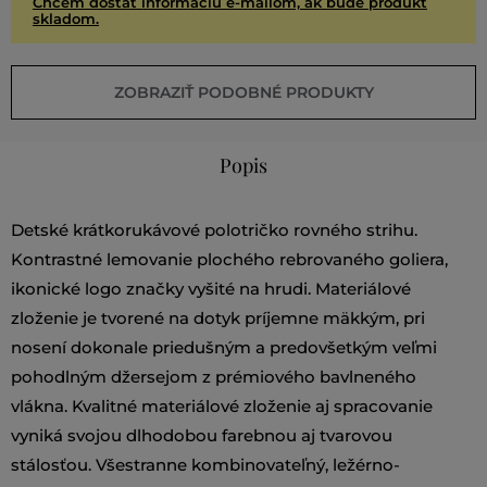
Chcem dostať informáciu e-mailom, ak bude produkt
skladom.
ZOBRAZIŤ PODOBNÉ PRODUKTY
Popis
Detské krátkorukávové polotričko rovného strihu.
Kontrastné lemovanie plochého rebrovaného goliera,
ikonické logo značky vyšité na hrudi. Materiálové
zloženie je tvorené na dotyk príjemne mäkkým, pri
nosení dokonale priedušným a predovšetkým veľmi
pohodlným džersejom z prémiového bavlneného
vlákna. Kvalitné materiálové zloženie aj spracovanie
vyniká svojou dlhodobou farebnou aj tvarovou
stálosťou. Všestranne kombinovateľný, ležérno-