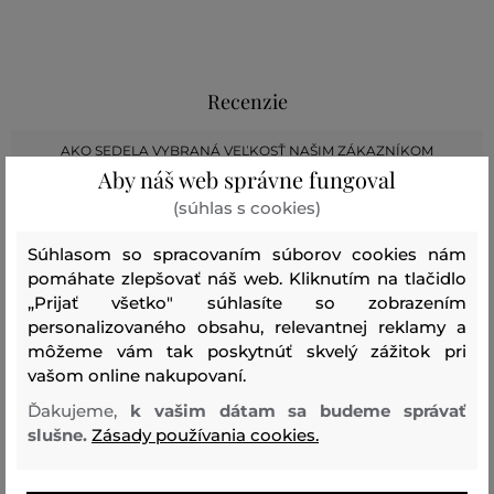
Recenzie
AKO SEDELA VYBRANÁ VEĽKOSŤ NAŠIM ZÁKAZNÍKOM
Aby náš web správne fungoval
Veľkosť je oveľa menšia ako
(súhlas s cookies)
0
nosím
Súhlasom so spracovaním súborov cookies nám
Veľkosť je o niečo menšia ako
0
pomáhate zlepšovať náš web. Kliknutím na tlačidlo
nosím
„Prijať všetko" súhlasíte so zobrazením
Veľkosť zodpovedá veľkosti,
personalizovaného obsahu, relevantnej reklamy a
6
ktorú nosím
môžeme vám tak poskytnúť skvelý zážitok pri
vašom online nakupovaní.
Veľkosť je o niečo väčšia ako
0
nosím
Ďakujeme,
k vašim dátam sa budeme správať
slušne.
Zásady používania cookies.
Veľkosť je oveľa väčšia ako
0
nosím