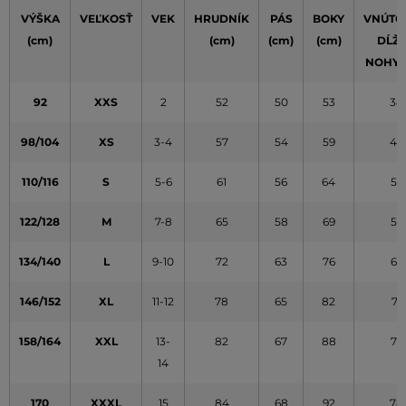
VÝŠKA
VEĽKOSŤ
VEK
HRUDNÍK
PÁS
BOKY
VNÚTO
(cm)
(cm)
(cm)
(cm)
DĹŽ
NOHY 
92
XXS
2
52
50
53
38
98/104
XS
3-4
57
54
59
45
110/116
S
5-6
61
56
64
52
122/128
M
7-8
65
58
69
59
134/140
L
9-10
72
63
76
65
146/152
XL
11-12
78
65
82
71
158/164
XXL
13-
82
67
88
77
14
170
XXXL
15
84
68
92
78