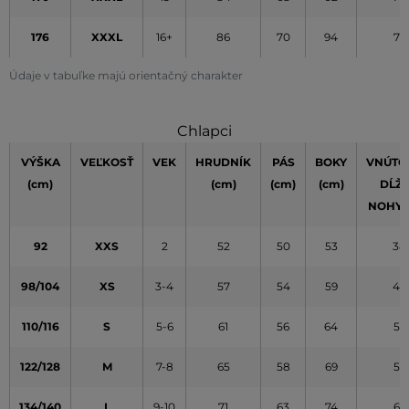
176
XXXL
16+
86
70
94
79
Údaje v tabuľke majú orientačný charakter
Chlapci
VÝŠKA
VEĽKOSŤ
VEK
HRUDNÍK
PÁS
BOKY
VNÚTO
(cm)
(cm)
(cm)
(cm)
DĹŽ
NOHY
92
XXS
2
52
50
53
38
98/104
XS
3-4
57
54
59
45
110/116
S
5-6
61
56
64
52
122/128
M
7-8
65
58
69
59
134/140
L
9-10
71
63
74
65