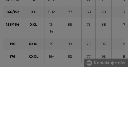
146/152
XL
11-12
77
68
80
71
158/164
XXL
13-
85
73
88
77
14
170
XXXL
15
89
75
92
80
176
XXXL
16+
92
77
95
82
Kontaktujte nás
Údaje v tabuľke majú orientačný charakter
VŠETKO SKLADOM
Všetok tovar v e-shope máme na sklade.
ZÁRUKA ORIGINALITY
Výhradné zastúpenie a predaj značky na Slovensku. Kupujete 100%
originál.