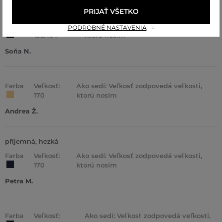
PRIJAŤ VŠETKO
Farba
Veľkosť:
Ako sedí: Veľkosť zodpovedá veľkosti,
PODROBNÉ NASTAVENIA
158/164
ktorú nosím
Soňa N.
Farba
Veľkosť:
Ako sedí: Veľkosť zodpovedá veľkosti,
170
ktorú nosím
Andrea Ž.
příjemná, hezká
Farba
Veľkosť:
Ako sedí: Veľkosť zodpovedá veľkosti,
170
ktorú nosím
Petra M.
Farba
Veľkosť:
Ako sedí: Veľkosť zodpovedá veľkosti,