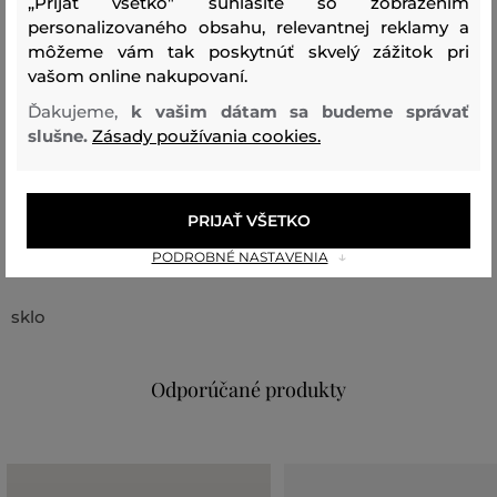
„Prijať všetko" súhlasíte so zobrazením
personalizovaného obsahu, relevantnej reklamy a
môžeme vám tak poskytnúť skvelý zážitok pri
O značke KNINDUSTRIE: Štýlové kuchynské doplnky do
vašom online nakupovaní.
kuchyne a jedálne. Dizajnovo a technicky vyspelé
Ďakujeme,
k vašim dátam sa budeme správať
výrobky na nadčasové varenie a štýlovú prezentáciu.
slušne.
Zásady používania cookies.
Kód produktu:
232800020-0-HH-999
PRIJAŤ VŠETKO
Zloženie
PODROBNÉ NASTAVENIA
sklo
Odporúčané produkty