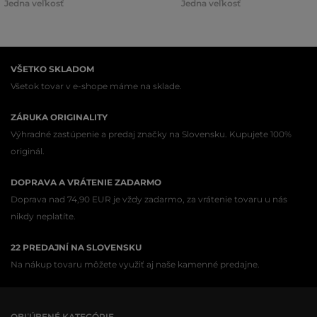
Jedna veľkosť
Jedna veľkosť
VŠETKO SKLADOM
Všetok tovar v e-shope máme na sklade.
ZÁRUKA ORIGINALITY
Výhradné zastúpenie a predaj značky na Slovensku. Kupujete 100%
originál.
DOPRAVA A VRÁTENIE ZADARMO
Doprava nad 74,90 EUR je vždy zadarmo, za vrátenie tovaru u nás
nikdy neplatíte.
22 PREDAJNÍ NA SLOVENSKU
Na nákup tovaru môžete využiť aj naše kamenné predajne.
OBĽÚBENÉ KATEGÓRIE