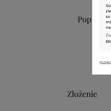
Sú
zl
Popis
so
mô
na
Ďa
po
PODRO
Zloženie