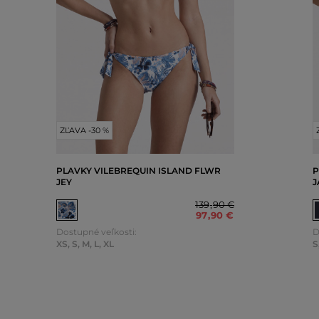
ZĽAVA -30 %
PLAVKY VILEBREQUIN ISLAND FLWR
P
JEY
J
139
,
90 €
97
,
90 €
Dostupné veľkosti:
D
XS
,
S
,
M
,
L
,
XL
S