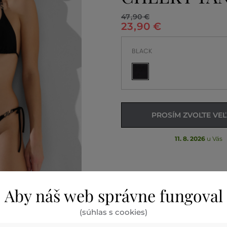
47
,
90 €
23
,
90 €
BLACK
PROSÍM ZVOĽTE VE
11. 8. 2026
u Vás
Aby náš web správne fungoval
(súhlas s cookies)