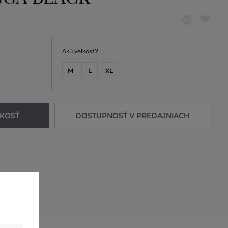
Akú veľkosť?
M
L
XL
ĽKOSŤ
DOSTUPNOSŤ V PREDAJNIACH