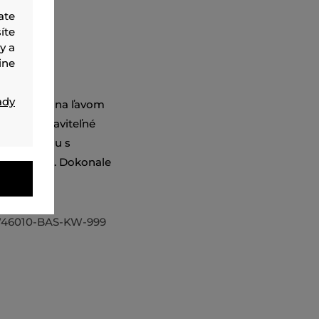
ate
íte
y a
ine
ady
 príveskom na ľavom
ňajú nastaviteľné
ženie spolu s
s nosenia. Dokonale
46010-BAS-KW-999