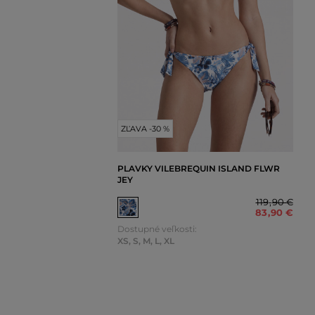
ZĽAVA -30 %
PLAVKY VILEBREQUIN ISLAND FLWR
JEY
119
,
90 €
83
,
90 €
Dostupné veľkosti:
XS
,
S
,
M
,
L
,
XL