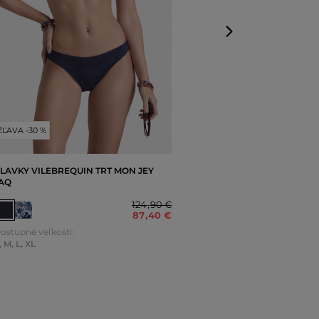
ZĽAVA -30 %
LAVKY VILEBREQUIN TRT MON JEY
AQ
124
,
90 €
87
,
40 €
ostupné veľkosti:
,
M
,
L
,
XL