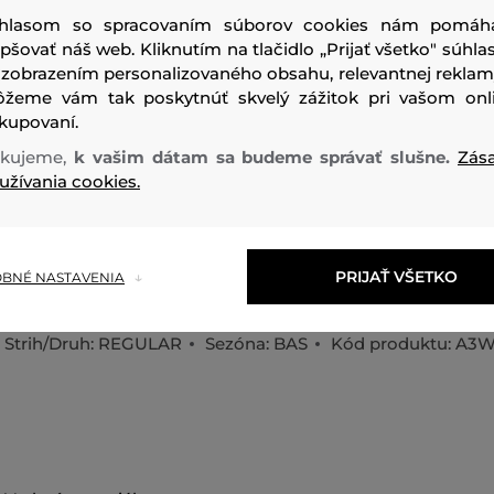
hlasom so spracovaním súborov cookies nám pomáh
epšovať náš web. Kliknutím na tlačidlo „Prijať všetko" súhlas
 zobrazením personalizovaného obsahu, relevantnej reklam
žeme vám tak poskytnúť skvelý zážitok pri vašom onl
kupovaní.
kujeme,
k vašim dátam sa budeme správať slušne.
Zás
Dámsky spodný diel bikín, ktorý je ozdobený strieborným
užívania cookies.
boku. Jednofarebný dizajn so stredne vysokým pásom dopĺ
bočné šnúrky na zaväzovanie. Recyklované materiálové zlo
kvalitným spracovaním zaručujú maximálne pohodlie poča
PRIJAŤ VŠETKO
BNÉ NASTAVENIA
štýlový plážový kúsok, ktorý Vám spríjemní leto.
Strih/Druh:
REGULAR
Sezóna: BAS
Kód produktu:
A3W