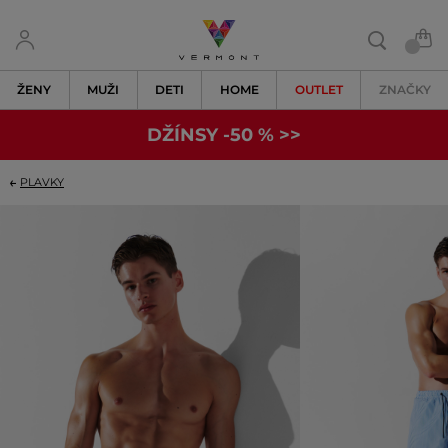
ŽENY
MUŽI
DETI
HOME
OUTLET
ZNAČKY
DŽÍNSY -50 % >>
PLAVKY