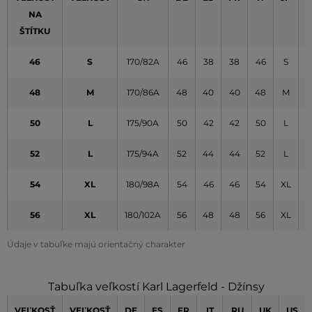
NA
ŠTÍTKU
46
S
170/82A
46
38
38
46
S
7
48
M
170/86A
48
40
40
48
M
7
50
L
175/90A
50
42
42
50
L
8
52
L
175/94A
52
44
44
52
L
8
54
XL
180/98A
54
46
46
54
XL
8
56
XL
180/102A
56
48
48
56
XL
9
Údaje v tabuľke majú orientačný charakter
Tabuľka veľkostí Karl Lagerfeld - Džínsy
VEĽKOSŤ
VEĽKOSŤ
DE
ES
FR
IT
RU
UK
US