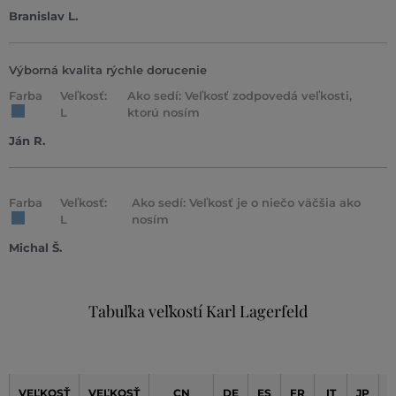
Branislav L.
Výborná kvalita rýchle dorucenie
Farba
Veľkosť:
Ako sedí: Veľkosť zodpovedá veľkosti,
L
ktorú nosím
Ján R.
Farba
Veľkosť:
Ako sedí: Veľkosť je o niečo väčšia ako
L
nosím
Michal Š.
Tabuľka veľkostí Karl Lagerfeld
VEĽKOSŤ
VEĽKOSŤ
CN
DE
ES
FR
IT
JP
K