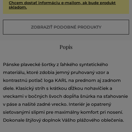
Chcem dostať informáciu e-mailom, ak bude produkt
skladom.
ZOBRAZIŤ PODOBNÉ PRODUKTY
Popis
Pánske plavecké šortky z ľahkého syntetického
materiálu, ktoré zdobia jemný pruhovaný vzor a
kontrastnú potlač loga KARL na prednom aj zadnom
diele. Klasický strih s krátkou dĺžkou nohavičiek a
vreckami v bočných švoch dopĺňa šnúrka na sťahovanie
v páse a našité zadné vrecko. Interiér je opatrený
sieťovanými slipmi pre maximálny komfort pri nosení.
Dokonale štýlový doplnok Vášho plážového oblečenia.