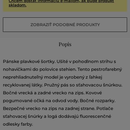
Chcem dostať informáciu e-mailom, ak bude produkt
skladom.
ZOBRAZIŤ PODOBNÉ PRODUKTY
Popis
Pánske plavkové šortky. Ušité v pohodlnom strihu s
nohavičkami do polovice stehien. Tento pestrofarebný
neprehliadnuteľný model je vyrobený z ľahkej
recyklovanej látky. Pružný pás so sťahovacou šnúrkou.
Bočné vrecká a zadné vrecko na zips. Kovové
pogumované očká na odvod vody. Bočné rozparky.
Bezpečné vrecko na zips na zadnej strane. Potlače
sťahovacej šnúrky a logá dodávajú fluorescenčné
odlesky farby.