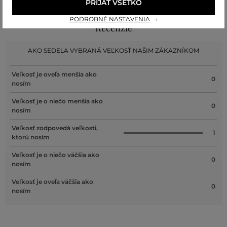
PRIJAŤ VŠETKO
PODROBNÉ NASTAVENIA
Recenzie
AKO SEDELA VYBRANÁ VEĽKOSŤ NAŠIM ZÁKAZNÍKOM
Veľkosť je oveľa menšia ako
0
nosím
Veľkosť je o niečo menšia ako
0
nosím
Veľkosť zodpovedá veľkosti,
1
ktorú nosím
Veľkosť je o niečo väčšia ako
0
nosím
Veľkosť je oveľa väčšia ako
0
nosím