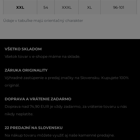
XXL
54
XXXL
XL
96-101
Údaje v tabuľke majú orientačný charakter
VŠETKO SKLADOM
Všetok tovar v e-shope máme na sklade.
ZÁRUKA ORIGINALITY
Výhradné zastúpenie a predaj značky na Slovensku. Kupujete 100%
originál.
DOPRAVA A VRÁTENIE ZADARMO
Doprava nad 74,90 EUR je vždy zadarmo, za vrátenie tovaru u nás
nikdy neplatíte.
22 PREDAJNÍ NA SLOVENSKU
Na nákup tovaru môžete využiť aj naše kamenné predajne.