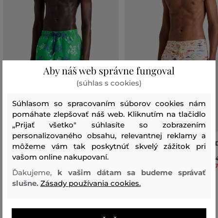
Aby náš web správne fungoval
(súhlas s cookies)
Súhlasom so spracovaním súborov cookies nám
pomáhate zlepšovať náš web. Kliknutím na tlačidlo
„Prijať všetko" súhlasíte so zobrazením
personalizovaného obsahu, relevantnej reklamy a
PLAVKY VILEBREQUIN SOCCER
PLAVKY VILEBREQUIN PESCA
môžeme vám tak poskytnúť skvelý zážitok pri
TURTLES
vašom online nakupovaní.
2
1
249
,
90 €
Ďakujeme,
k vašim dátam sa budeme správať
174
,
90 €
Dostupné veľkosti:
slušne.
Zásady používania cookies.
Dostupné veľkosti:
M
,
L
,
XL
,
XXL
S
,
M
,
L
,
XL
,
XXL