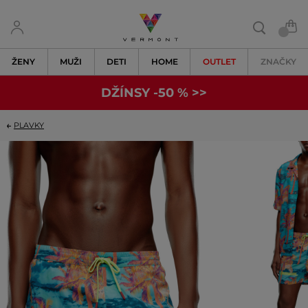
ŽENY
MUŽI
DETI
HOME
OUTLET
ZNAČKY
DŽÍNSY -50 % >>
PLAVKY