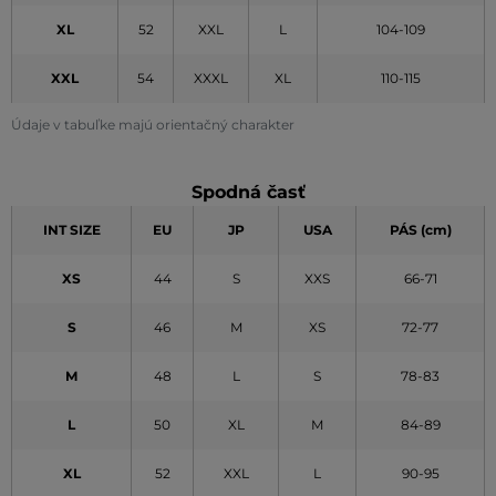
XL
52
XXL
L
104-109
XXL
54
XXXL
XL
110-115
Údaje v tabuľke majú orientačný charakter
Spodná časť
INT SIZE
EU
JP
USA
PÁS (cm)
XS
44
S
XXS
66-71
S
46
M
XS
72-77
M
48
L
S
78-83
L
50
XL
M
84-89
XL
52
XXL
L
90-95