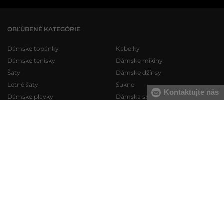
OBĽÚBENÉ KATEGÓRIE
Dámske topánky
Kabelky
Dámske tenisky
Dámske mikiny
Šaty
Dámske džínsy
Letné šaty
Sukne
Kontaktujte nás
Dámske plavky
Dámska spodná bielizeň
Pánske topánky
Pánske mikiny
Pánske tenisky
Pánske tepláky
Pánske džínsy
Pánske svetre
Pánske krátke nohavice
Pánske košele
Pánska spodná bielizeň
Pánske tričká
KONTAKT