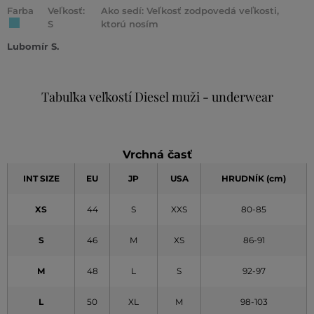
Farba
Veľkosť:
Ako sedí: Veľkosť zodpovedá veľkosti,
S
ktorú nosím
Lubomír S.
Tabuľka veľkostí Diesel muži - underwear
Vrchná časť
INT SIZE
EU
JP
USA
HRUDNÍK (cm)
XS
44
S
XXS
80-85
S
46
M
XS
86-91
M
48
L
S
92-97
L
50
XL
M
98-103