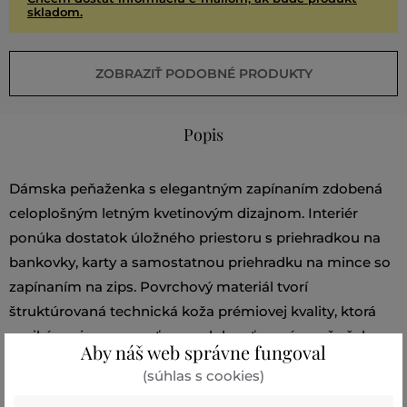
skladom.
ZOBRAZIŤ PODOBNÉ PRODUKTY
Popis
Dámska peňaženka s elegantným zapínaním zdobená
celoplošným letným kvetinovým dizajnom. Interiér
ponúka dostatok úložného priestoru s priehradkou na
bankovky, karty a samostatnou priehradku na mince so
zapínaním na zips. Povrchový materiál tvorí
štruktúrovaná technická koža prémiovej kvality, ktorá
vyniká svojou pevnosťou a odolnosťou, zároveň však
Aby náš web správne fungoval
nestráca svoj luxusný vzhľad. Dokonalý darček aj
(súhlas s cookies)
nezameniteľne štýlový doplnok pre všetkých milovníkov