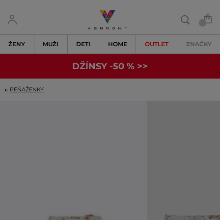
ŽENY
MUŽI
DETI
HOME
OUTLET
ZNAČKY
DŽÍNSY -50 % >>
PEŇAŽENKY