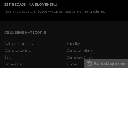
22 PREDAJNÍ NA SLOVENSKU
Na nákup tovaru môžete využiť aj naše kamenné predajne.
OBĽÚBENÉ KATEGÓRIE
Dámske topánky
Kabelky
Dámske tenisky
Dámske mikiny
Šaty
Dámske džínsy
Kontaktujte nás
Letné šaty
Sukne
Dámske plavky
Dámska spodná bielizeň
Pánske topánky
Pánske mikiny
Pánske tenisky
Pánske tepláky
Pánske džínsy
Pánske svetre
Pánske krátke nohavice
Pánske košele
Pánska spodná bielizeň
Pánske tričká