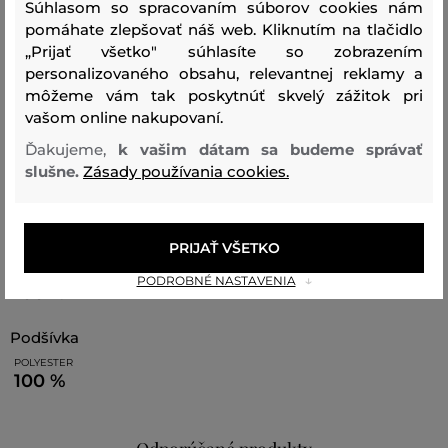
značky Aldo.
Súhlasom so spracovaním súborov cookies nám
pomáhate zlepšovať náš web. Kliknutím na tlačidlo
Rozmery: 10,5 x 8 x 3 cm
„Prijať všetko" súhlasíte so zobrazením
personalizovaného obsahu, relevantnej reklamy a
môžeme vám tak poskytnúť skvelý zážitok pri
vašom online nakupovaní.
Sezóna: BAS
Kód produktu:
14336926-BAS-AC-960
Ďakujeme,
k vašim dátam sa budeme správať
slušne.
Zásady používania cookies.
Zloženie
PRIJAŤ VŠETKO
vrchný materiál
POLYURETÁN
PODROBNÉ NASTAVENIA
100 %
podšívka
POLYESTER
100 %