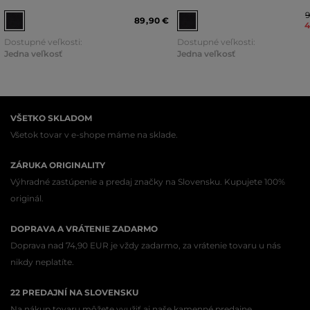
89
,
90 €
4
Dostupné veľkosti:
Dostupné veľkosti:
Jedna veľkosť
Jedna veľkosť
VŠETKO SKLADOM
Všetok tovar v e-shope máme na sklade.
ZÁRUKA ORIGINALITY
Výhradné zastúpenie a predaj značky na Slovensku. Kupujete 100%
originál.
DOPRAVA A VRÁTENIE ZADARMO
Doprava nad 74,90 EUR je vždy zadarmo, za vrátenie tovaru u nás
nikdy neplatíte.
22 PREDAJNÍ NA SLOVENSKU
Na nákup tovaru môžete využiť aj naše kamenné predajne.