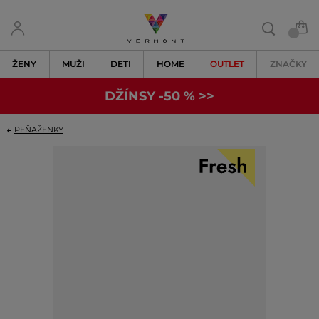
ŽENY
MUŽI
DETI
HOME
OUTLET
ZNAČKY
DŽÍNSY -50 % >>
PEŇAŽENKY