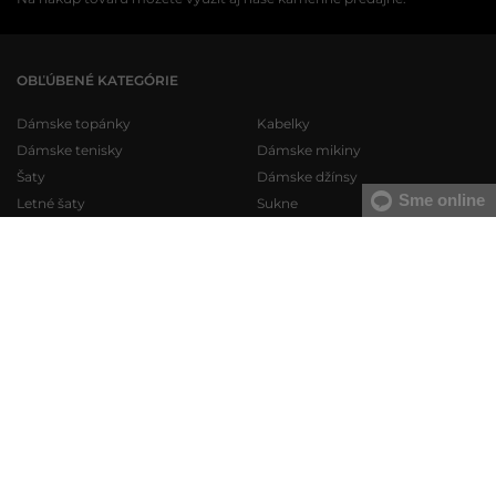
OBĽÚBENÉ KATEGÓRIE
Dámske topánky
Kabelky
Dámske tenisky
Dámske mikiny
Šaty
Dámske džínsy
Sme online
Letné šaty
Sukne
Dámske plavky
Dámska spodná bielizeň
Pánske topánky
Pánske mikiny
Pánske tenisky
Pánske tepláky
Pánske džínsy
Pánske svetre
Pánske krátke nohavice
Pánske košele
Pánska spodná bielizeň
Pánske tričká
KONTAKT