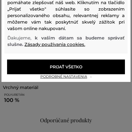
pomáhate zlepšovať náš web. Kliknutím na tlačidlo
„Prijať všetko" súhlasíte so zobrazením
Rozmery: 18 x 10,5 x 3 cm
personalizovaného obsahu, relevantnej reklamy a
môžeme vám tak poskytnúť skvelý zážitok pri
Sezóna: BAS
Kód produktu:
14438193-BAS-AC-200-0
vašom online nakupovaní.
Ďakujeme,
k vašim dátam sa budeme správať
Zloženie
slušne.
Zásady používania cookies.
podšívka
PRIJAŤ VŠETKO
POLYURETÁN
POLYESTER
50 %
50 %
PODROBNÉ NASTAVENIA
vrchný materiál
POLYURETÁN
100 %
Odporúčané produkty