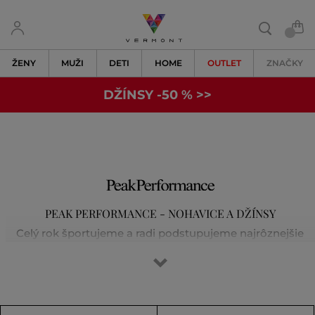
ŽENY
MUŽI
DETI
HOME
OUTLET
ZNAČKY
DŽÍNSY -50 % >>
PEAK PERFORMANCE - NOHAVICE A DŽÍNSY
Celý rok športujeme a radi podstupujeme najrôznejšie
výzvy či už pri lyžovaní, behaní, golfe alebo
vysokohorských túrach. Vieme, že prvotriedna výbava je
základom úspechu. Značka Peak Performance sa zrodila
okolo party nadšencov vo výnimočnom švédskom meste