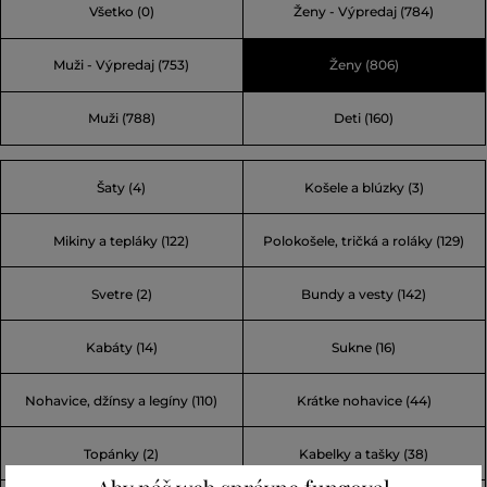
Všetko
(0)
Ženy - Výpredaj
(784)
Åre, ktoré má nepredvídateľné počasie. Vďaka dôrazu na
najlepšie technické materiály, najnovšie technológie a
Muži - Výpredaj
(753)
Ženy
(806)
trendy sa stala najväčšou škandinávskou značkou
športovej módy.
Muži
(788)
Deti
(160)
Šaty (4)
Košele a blúzky (3)
Mikiny a tepláky (122)
Polokošele, tričká a roláky (129)
Svetre (2)
Bundy a vesty (142)
Kabáty (14)
Sukne (16)
Nohavice, džínsy a legíny (110)
Krátke nohavice (44)
Topánky (2)
Kabelky a tašky (38)