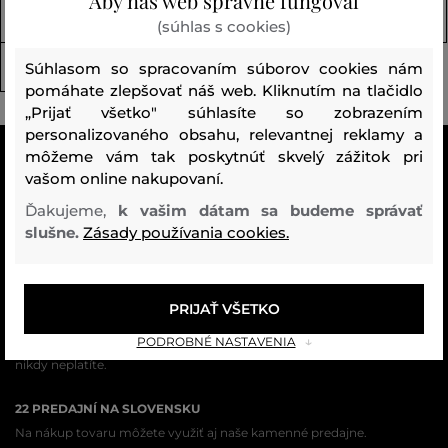
Aby náš web správne fungoval
Doplnky (153)
Spodná bielizeň (3)
(súhlas s cookies)
Súhlasom so spracovaním súborov cookies nám
Termo bielizeň (24)
pomáhate zlepšovať náš web. Kliknutím na tlačidlo
„Prijať všetko" súhlasíte so zobrazením
personalizovaného obsahu, relevantnej reklamy a
môžeme vám tak poskytnúť skvelý zážitok pri
VŠETKO SKLADOM
vašom online nakupovaní.
Všetok tovar v e-shope máme na sklade.
Ďakujeme,
k vašim dátam sa budeme správať
ZÁRUKA ORIGINALITY
slušne.
Zásady používania cookies.
Výhradné zastúpenie a predaj značky na Slovensku. Kupujete 100%
originál.
PRIJAŤ VŠETKO
DOPRAVA A VRÁTENIE ZADARMO
Doprava nad 74,90 EUR je vždy zadarmo, za vrátenie tovaru u nás
PODROBNÉ NASTAVENIA
nikdy neplatíte.
22 PREDAJNÍ NA SLOVENSKU
Na nákup tovaru môžete využiť aj naše kamenné predajne.