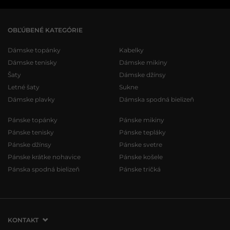
OBĽÚBENÉ KATEGÓRIE
Dámske topánky
Kabelky
Dámske tenisky
Dámske mikiny
Šaty
Dámske džínsy
Letné šaty
Sukne
Dámske plavky
Dámska spodná bielizeň
Pánske topánky
Pánske mikiny
Pánske tenisky
Pánske tepláky
Pánske džínsy
Pánske svetre
Pánske krátke nohavice
Pánske košele
Pánska spodná bielizeň
Pánske tričká
KONTAKT