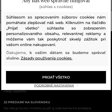
Aby náš web správne fungoval
Doplnky (153)
Spodná bielizeň (3)
(súhlas s cookies)
Súhlasom so spracovaním súborov cookies nám
Termo bielizeň (24)
pomáhate zlepšovať náš web. Kliknutím na tlačidlo
„Prijať všetko" súhlasíte so zobrazením
personalizovaného obsahu, relevantnej reklamy a
môžeme vám tak poskytnúť skvelý zážitok pri
VŠETKO SKLADOM
vašom online nakupovaní.
Všetok tovar v e-shope máme na sklade.
Ďakujeme,
k vašim dátam sa budeme správať
ZÁRUKA ORIGINALITY
slušne.
Zásady používania cookies.
Výhradné zastúpenie a predaj značky na Slovensku. Kupujete 100%
originál.
PRIJAŤ VŠETKO
DOPRAVA A VRÁTENIE ZADARMO
Doprava nad 74,90 EUR je vždy zadarmo, za vrátenie tovaru u nás
PODROBNÉ NASTAVENIA
nikdy neplatíte.
22 PREDAJNÍ NA SLOVENSKU
Na nákup tovaru môžete využiť aj naše kamenné predajne.