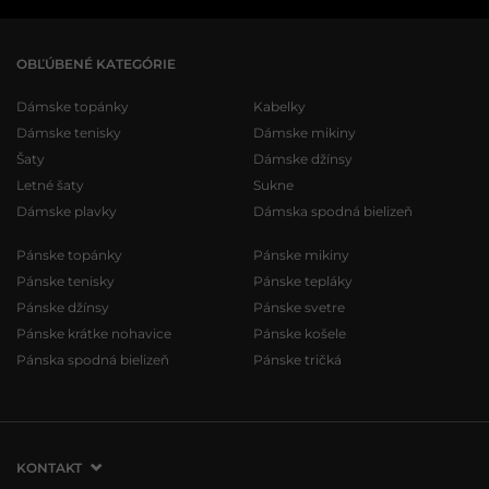
OBĽÚBENÉ KATEGÓRIE
Dámske topánky
Kabelky
Dámske tenisky
Dámske mikiny
Šaty
Dámske džínsy
Letné šaty
Sukne
Dámske plavky
Dámska spodná bielizeň
Pánske topánky
Pánske mikiny
Pánske tenisky
Pánske tepláky
Pánske džínsy
Pánske svetre
Pánske krátke nohavice
Pánske košele
Pánska spodná bielizeň
Pánske tričká
KONTAKT