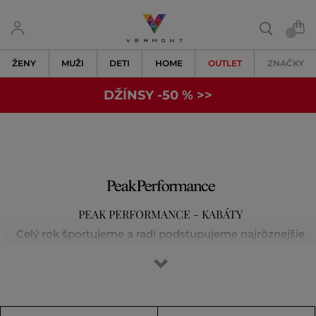
ŽENY
MUŽI
DETI
HOME
OUTLET
ZNAČKY
DŽÍNSY -50 % >>
PEAK PERFORMANCE - KABÁTY
Celý rok športujeme a radi podstupujeme najrôznejšie
výzvy či už pri lyžovaní, behaní, golfe alebo
vysokohorských túrach. Vieme, že prvotriedna výbava je
základom úspechu. Značka Peak Performance sa zrodila
okolo party nadšencov vo výnimočnom švédskom meste