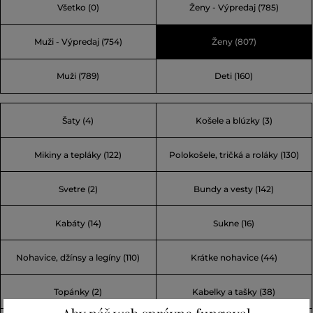
Všetko
(0)
Ženy - Výpredaj
(785)
Åre, ktoré má nepredvídateľné počasie. Vďaka dôrazu na
najlepšie technické materiály, najnovšie technológie a
Muži - Výpredaj
(754)
Ženy
(807)
trendy sa stala najväčšou škandinávskou značkou
športovej módy.
Muži
(789)
Deti
(160)
Šaty (4)
Košele a blúzky (3)
Mikiny a tepláky (122)
Polokošele, tričká a roláky (130)
Svetre (2)
Bundy a vesty (142)
Kabáty (14)
Sukne (16)
Nohavice, džínsy a legíny (110)
Krátke nohavice (44)
Topánky (2)
Kabelky a tašky (38)