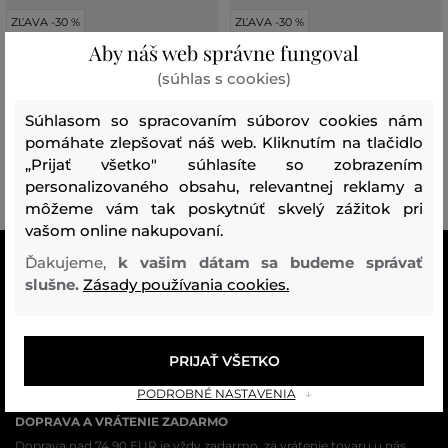
ZĽAVA -30 %
ZĽAVA -30 %
Aby náš web správne fungoval
(súhlas s cookies)
PAPUČE PEAK PERFORMANCE
PAPUČE PEAK PERFORMANCE
INSULATED SLIPPERS
INSULATED SLIPPERS
Súhlasom so spracovaním súborov cookies nám
99
,
90 €
99
,
90 €
pomáhate zlepšovať náš web. Kliknutím na tlačidlo
69
,
90 €
69
,
90 €
„Prijať všetko" súhlasíte so zobrazením
Dostupné veľkosti:
Dostupné veľkosti:
35/37
,
37/39
,
39/42
,
42/45
35/37
,
37/39
,
39/42
,
42/45
personalizovaného obsahu, relevantnej reklamy a
môžeme vám tak poskytnúť skvelý zážitok pri
vašom online nakupovaní.
Ďakujeme,
k vašim dátam sa budeme správať
VŠETKO SKLADOM
slušne.
Zásady používania cookies.
Všetok tovar v e-shope máme na sklade.
ZÁRUKA ORIGINALITY
Výhradné zastúpenie a predaj značky na Slovensku. Kupujete 100%
PRIJAŤ VŠETKO
originál.
PODROBNÉ NASTAVENIA
DOPRAVA A VRÁTENIE ZADARMO
Doprava nad 74,90 EUR je vždy zadarmo, za vrátenie tovaru u nás