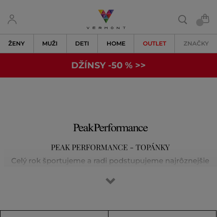
ŽENY
MUŽI
DETI
HOME
OUTLET
ZNAČKY
DŽÍNSY -50 % >>
PEAK PERFORMANCE - TOPÁNKY
Celý rok športujeme a radi podstupujeme najrôznejšie
výzvy či už pri lyžovaní, behaní, golfe alebo
vysokohorských túrach. Vieme, že prvotriedna výbava je
základom úspechu. Značka Peak Performance sa zrodila
okolo party nadšencov vo výnimočnom švédskom meste