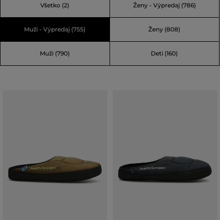
Všetko
(2)
Ženy - Výpredaj
(786)
Åre, ktoré má nepredvídateľné počasie. Vďaka dôrazu na
najlepšie technické materiály, najnovšie technológie a
Muži - Výpredaj
(755)
Ženy
(808)
trendy sa stala najväčšou škandinávskou značkou
športovej módy.
Muži
(790)
Deti
(160)