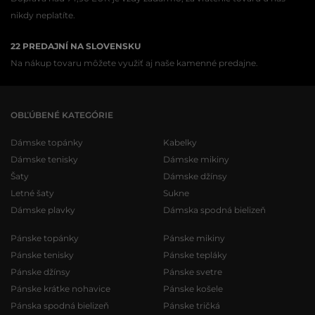
nikdy neplatíte.
22 PREDAJNÍ NA SLOVENSKU
Na nákup tovaru môžete využiť aj naše kamenné predajne.
OBĽÚBENÉ KATEGÓRIE
Dámske topánky
Kabelky
Dámske tenisky
Dámske mikiny
Šaty
Dámske džínsy
Letné šaty
Sukne
Dámske plavky
Dámska spodná bielizeň
Pánske topánky
Pánske mikiny
Pánske tenisky
Pánske tepláky
Pánske džínsy
Pánske svetre
Pánske krátke nohavice
Pánske košele
Pánska spodná bielizeň
Pánske tričká