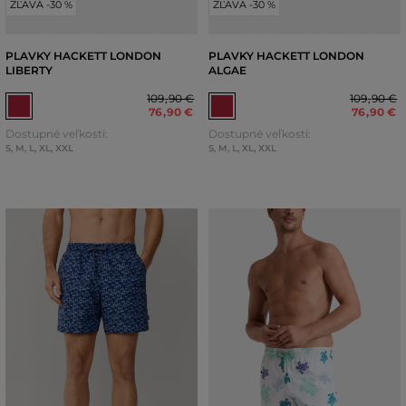
ZĽAVA -30 %
ZĽAVA -30 %
PLAVKY HACKETT LONDON
PLAVKY HACKETT LONDON
LIBERTY
ALGAE
109
,
90 €
109
,
90 €
76
,
90 €
76
,
90 €
Dostupné veľkosti:
Dostupné veľkosti:
S
,
M
,
L
,
XL
,
XXL
S
,
M
,
L
,
XL
,
XXL