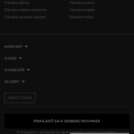
Pánske džínsy
Pánske svetre
Pánske krátke nohavice
Pánske košele
Pánska spodná bielizeň
Pánske tričká
KONTAKT
VERMONT Services Slovakia s. r. o.
O NÁS
Vlčie hrdlo 53
O spoločnosti
O NÁKUPE
821 07 Bratislava
Kontakt
Slovenská republika
Ako nakupovať
SLUŽBY
Naše predajne
tel.:
+421 2 3500 3000
Obchodné podmienky
Affiliate program
Doprava a platba
info@vermont.sk
Vrátenie tovaru
VRÁTIŤ TOVAR
Presscentrum
Darčekové poukážky
Reklamácie
VERMONT Club
Používanie cookies
Spracovanie osobných údajov
PRIHLÁSIŤ SA K ODBERU NOVINIEK
Prihlásením súhlasíte so
spracovaním osobných údajov.