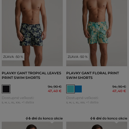
ZĽAVA -50 %
ZĽAVA -50 %
PLAVKY GANT TROPICAL LEAVES
PLAVKY GANT FLORAL PRINT
PRINT SWIM SHORTS
SWIM SHORTS
94
,
90 €
94
,
90 €
47
,
40 €
47
,
40 €
Dostupné veľkosti:
Dostupné veľkosti:
+1 ďalšia
+1 ďalšia
S
,
M
,
L
,
XL
,
XXL
S
,
M
,
L
,
XL
,
XXL
6 dní
do konca akcie
6 dní
do konca akcie