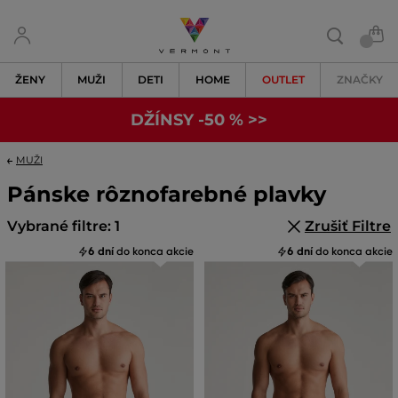
ŽENY
MUŽI
DETI
HOME
OUTLET
ZNAČKY
DŽÍNSY -50 % >>
MUŽI
Pánske rôznofarebné plavky
Vybrané filtre: 1
Zrušiť Filtre
6 dní
do konca akcie
6 dní
do konca akcie