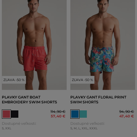
ZĽAVA -50 %
ZĽAVA -50 %
PLAVKY GANT BOAT
PLAVKY GANT FLORAL PRINT
EMBROIDERY SWIM SHORTS
SWIM SHORTS
114
,
90 €
94
,
90 €
57
,
40 €
47
,
40 €
Dostupné veľkosti:
Dostupné veľkosti:
S
,
XXL
S
,
M
,
L
,
XXL
,
XXXL