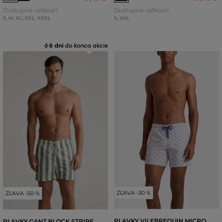
Dostupné veľkosti:
Dostupné veľkosti:
S
,
M
,
XL
,
XXL
,
XXXL
S
,
XXL
6 dní
do konca akcie
ZĽAVA -30 %
ZĽAVA -50 %
PLAVKY VILEBREQUIN MICRO
PLAVKY GANT BLOCK STRIPE