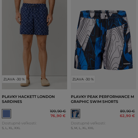
ZĽAVA -30 %
ZĽAVA -30 %
PLAVKY HACKETT LONDON
PLAVKY PEAK PERFORMANCE M
SARDINES
GRAPHIC SWIM SHORTS
109
,
90 €
89
,
90 €
76
,
90 €
62
,
90 €
Dostupné veľkosti:
Dostupné veľkosti:
S
,
L
,
XL
,
XXL
S
,
M
,
L
,
XL
,
XXL