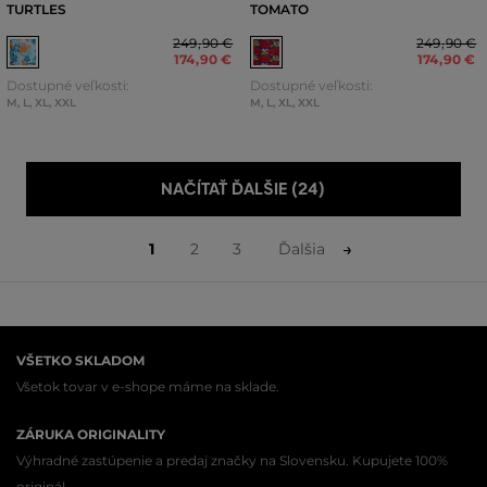
TURTLES
TOMATO
249
,
90 €
249
,
90 €
174
,
90 €
174
,
90 €
Dostupné veľkosti:
Dostupné veľkosti:
M
,
L
,
XL
,
XXL
M
,
L
,
XL
,
XXL
NAČÍTAŤ ĎALŠIE (24)
1
2
3
Ďalšia
VŠETKO SKLADOM
Všetok tovar v e-shope máme na sklade.
ZÁRUKA ORIGINALITY
Výhradné zastúpenie a predaj značky na Slovensku. Kupujete 100%
originál.