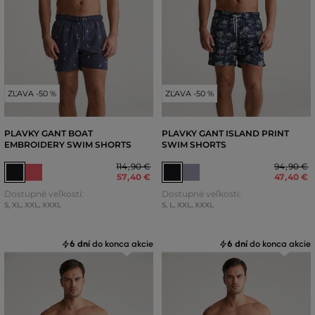
ZĽAVA -50 %
ZĽAVA -50 %
PLAVKY GANT BOAT
PLAVKY GANT ISLAND PRINT
EMBROIDERY SWIM SHORTS
SWIM SHORTS
114
,
90 €
94
,
90 €
57
,
40 €
47
,
40 €
Dostupné veľkosti:
Dostupné veľkosti:
S
,
XL
,
XXL
,
XXXL
S
,
L
,
XXL
,
XXXL
6 dní
do konca akcie
6 dní
do konca akcie