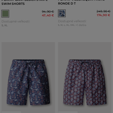
RONDE D T
SWIM SHORTS
249
,
90 €
94
,
90 €
174
,
90 €
47
,
40 €
Dostupné veľkosti:
Dostupné veľkosti:
+1 ďalšia
S
,
XL
S
,
M
,
L
,
XL
,
XXL