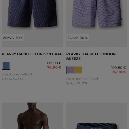
ZĽAVA -30 %
ZĽAVA -30 %
PLAVKY HACKETT LONDON CRAB
PLAVKY HACKETT LONDON
BREEZE
109
,
90 €
76
,
90 €
109
,
90 €
76
,
90 €
Dostupné veľkosti:
Dostupné veľkosti:
S
,
M
,
L
,
XL
,
XXL
S
,
M
,
L
,
XL
,
XXL