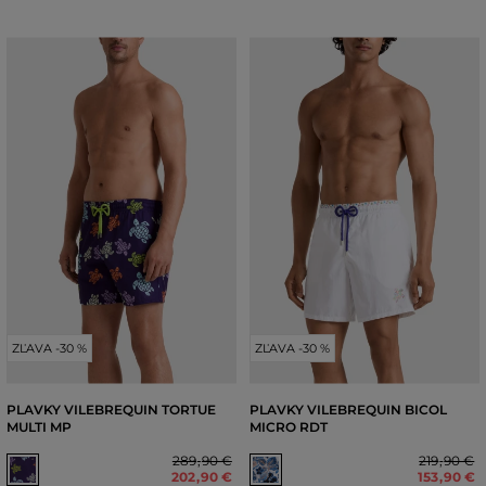
ZĽAVA -30 %
ZĽAVA -30 %
PLAVKY VILEBREQUIN TORTUE
PLAVKY VILEBREQUIN BICOL
MULTI MP
MICRO RDT
289
,
90 €
219
,
90 €
202
,
90 €
153
,
90 €