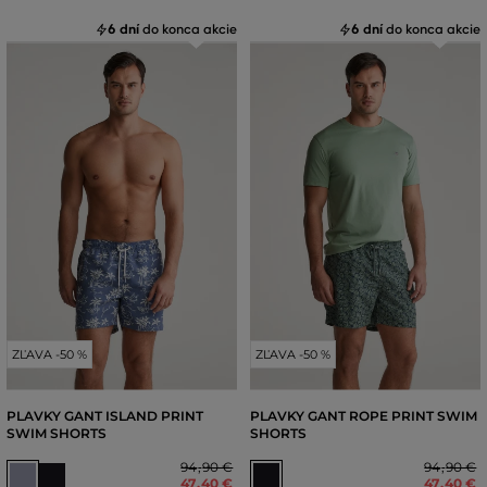
6 dní
do konca akcie
6 dní
do konca akcie
ZĽAVA -50 %
ZĽAVA -50 %
PLAVKY GANT ISLAND PRINT
PLAVKY GANT ROPE PRINT SWIM
SWIM SHORTS
SHORTS
94
,
90 €
94
,
90 €
47
,
40 €
47
,
40 €