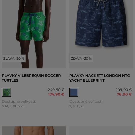
ZĽAVA -30 %
ZĽAVA -30 %
PLAVKY VILEBREQUIN SOCCER
PLAVKY HACKETT LONDON HTG
TURTLES
YACHT BLUEPRINT
249
,
90 €
109
,
90 €
174
,
90 €
76
,
90 €
Dostupné veľkosti:
Dostupné veľkosti:
S
,
M
,
L
,
XL
,
XXL
S
,
M
,
L
,
XL