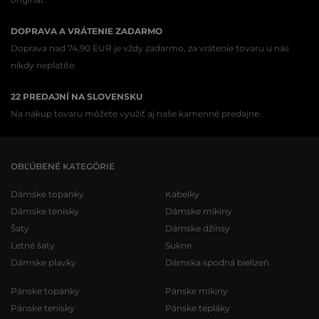
DOPRAVA A VRÁTENIE ZADARMO
Doprava nad 74,90 EUR je vždy zadarmo, za vrátenie tovaru u nás
nikdy neplatíte.
22 PREDAJNÍ NA SLOVENSKU
Na nákup tovaru môžete využiť aj naše kamenné predajne.
OBĽÚBENÉ KATEGÓRIE
Dámske topánky
Kabelky
Dámske tenisky
Dámske mikiny
Šaty
Dámske džínsy
Letné šaty
Sukne
Dámske plavky
Dámska spodná bielizeň
Pánske topánky
Pánske mikiny
Pánske tenisky
Pánske tepláky