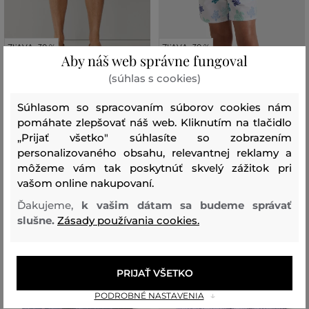
ZĽAVA -30 %
ZĽAVA -30 %
Aby náš web správne fungoval
(súhlas s cookies)
PLAVKY HACKETT LONDON
PLAVKY VILEBREQUIN TORTUES
PALMS
MULTICO
Súhlasom so spracovaním súborov cookies nám
109
,
90 €
249
,
90 €
pomáhate zlepšovať náš web. Kliknutím na tlačidlo
76
,
90 €
174
,
90 €
„Prijať všetko" súhlasíte so zobrazením
Dostupné veľkosti:
Dostupné veľkosti:
personalizovaného obsahu, relevantnej reklamy a
S
,
M
,
L
,
XL
,
XXL
S
,
M
,
L
,
XXL
,
XXXL
môžeme vám tak poskytnúť skvelý zážitok pri
vašom online nakupovaní.
Ďakujeme,
k vašim dátam sa budeme správať
slušne.
Zásady používania cookies.
PRIJAŤ VŠETKO
PODROBNÉ NASTAVENIA