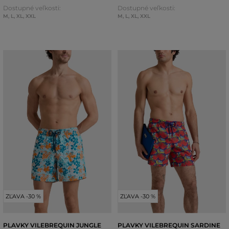
Dostupné veľkosti:
Dostupné veľkosti:
M
,
L
,
XL
,
XXL
M
,
L
,
XL
,
XXL
ZĽAVA -30 %
ZĽAVA -30 %
PLAVKY VILEBREQUIN JUNGLE
PLAVKY VILEBREQUIN SARDINE