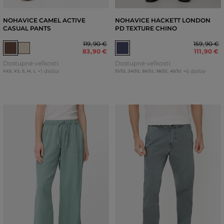
NOHAVICE CAMEL ACTIVE
NOHAVICE HACKETT LONDON
CASUAL PANTS
PD TEXTURE CHINO
119
,
90 €
159
,
90 €
83
,
90 €
111
,
90 €
Dostupné veľkosti:
Dostupné veľkosti:
+1 ďalšia
+6 ďalšie
XXS
,
XS
,
S
,
M
,
L
31/32
,
34/32
,
36/32
,
38/32
,
40/32