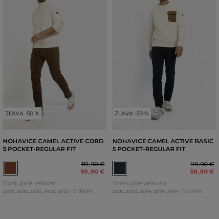
ZĽAVA -50 %
ZĽAVA -50 %
NOHAVICE CAMEL ACTIVE CORD
NOHAVICE CAMEL ACTIVE BASIC
5 POCKET-REGULAR FIT
5 POCKET-REGULAR FIT
119
,
90 €
119
,
90 €
59
,
90 €
59
,
90 €
Dostupné veľkosti:
Dostupné veľkosti:
+6 ďalšie
+2 ďalšie
33/30
,
32/32
,
33/32
,
34/32
,
35/32
32/32
,
33/32
,
32/34
,
33/34
,
34/34