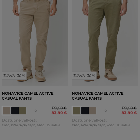
ZĽAVA -30 %
ZĽAVA -30 %
NOHAVICE CAMEL ACTIVE
NOHAVICE CAMEL ACTIVE
CASUAL PANTS
CASUAL PANTS
119
,
90 €
119
,
90 €
+2
+2
83
,
90 €
83
,
90 €
Dostupné veľkosti:
Dostupné veľkosti:
+15 ďalšie
+16 ďalšie
32/30
,
33/30
,
34/30
,
35/30
,
36/30
33/30
,
34/30
,
36/30
,
38/30
,
40/30