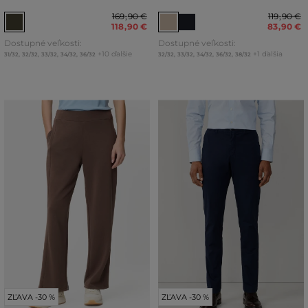
169
,
90 €
119
,
90 €
118
,
90 €
83
,
90 €
Dostupné veľkosti:
Dostupné veľkosti:
+10 ďalšie
+1 ďalšia
31/32
,
32/32
,
33/32
,
34/32
,
36/32
32/32
,
33/32
,
34/32
,
36/32
,
38/32
ZĽAVA -30 %
ZĽAVA -30 %