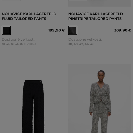
NOHAVICE KARL LAGERFELD
NOHAVICE KARL LAGERFELD
FLUID TAILORED PANTS
PINSTRIPE TAILORED PANTS
199
,
90 €
309
,
90 €
Dostupné veľkosti:
Dostupné veľkosti:
+1 ďalšia
38
,
40
,
42
,
44
,
46
38
,
40
,
42
,
44
,
46