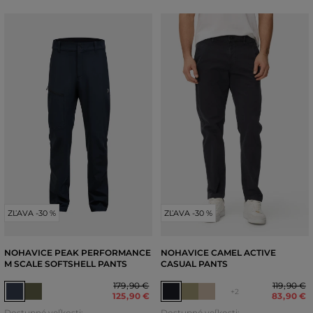
ZĽAVA -30 %
ZĽAVA -30 %
NOHAVICE PEAK PERFORMANCE
NOHAVICE CAMEL ACTIVE
M SCALE SOFTSHELL PANTS
CASUAL PANTS
179
,
90 €
119
,
90 €
+2
125
,
90 €
83
,
90 €
Dostupné veľkosti:
Dostupné veľkosti: