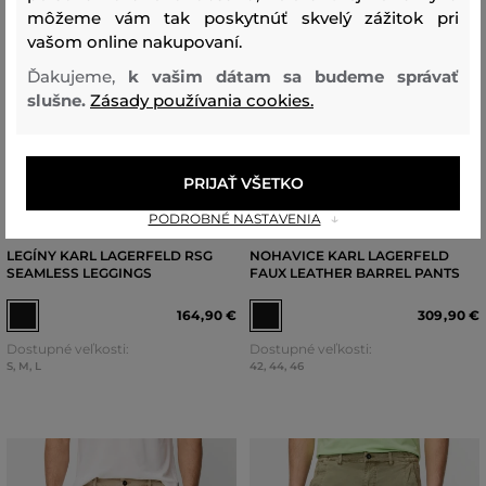
môžeme vám tak poskytnúť skvelý zážitok pri
vašom online nakupovaní.
Ďakujeme,
k vašim dátam sa budeme správať
slušne.
Zásady používania cookies.
NOVINKA
PRIJAŤ VŠETKO
NOVINKA
POSLEDNÁ ŠANCA
PODROBNÉ NASTAVENIA
LEGÍNY KARL LAGERFELD RSG
NOHAVICE KARL LAGERFELD
SEAMLESS LEGGINGS
FAUX LEATHER BARREL PANTS
164
,
90 €
309
,
90 €
Dostupné veľkosti:
Dostupné veľkosti:
S
,
M
,
L
42
,
44
,
46