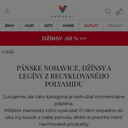
ŽENY
MUŽI
DETI
HOME
OUTLET
ZNAČKY
DŽÍNSY -50 % >>
MUŽI
PÁNSKE NOHAVICE, DŽÍNSY A
LEGÍNY Z RECYKLOVANÉHO
POLYAMIDU
Ľutujeme, ale táto kategória je bohužiaľ momentálne
prázdna.
Môžete namiesto toho vyskúšať či Vám nepadne do
oka iný kúsok z našej ponuky alebo si prezrite nami
navrhované produkty.