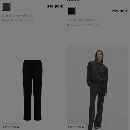
274
,
90 €
259
,
90 €
Dostupné veľkosti:
Dostupné veľkosti:
+1 ďalšia
46
,
48
,
50
,
52
,
54
+1 ďalšia
38
,
40
,
42
,
44
,
46
NOVINKA
NOVINKA