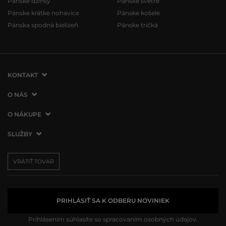
Pánske džínsy
Pánske svetre
Pánske krátke nohavice
Pánske košele
Pánska spodná bielizeň
Pánske tričká
KONTAKT
VERMONT Services Slovakia s. r. o.
O NÁS
Vlčie hrdlo 53
O spoločnosti
O NÁKUPE
821 07 Bratislava
Kontakt
Slovenská republika
Ako nakupovať
SLUŽBY
Naše predajne
tel.:
+421 2 3500 3000
Obchodné podmienky
Affiliate program
Doprava a platba
info@vermont.sk
Vrátenie tovaru
VRÁTIŤ TOVAR
Presscentrum
Darčekové poukážky
Reklamácie
VERMONT Club
Používanie cookies
Spracovanie osobných údajov
PRIHLÁSIŤ SA K ODBERU NOVINIEK
Prihlásením súhlasíte so
spracovaním osobných údajov.