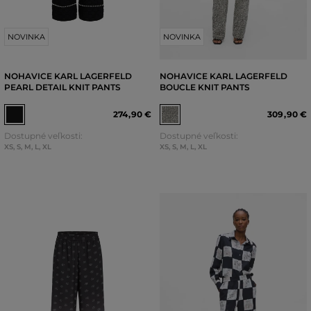
NOVINKA
NOVINKA
NOHAVICE KARL LAGERFELD
NOHAVICE KARL LAGERFELD
PEARL DETAIL KNIT PANTS
BOUCLE KNIT PANTS
274
,
90 €
309
,
90 €
Dostupné veľkosti:
Dostupné veľkosti:
XS
,
S
,
M
,
L
,
XL
XS
,
S
,
M
,
L
,
XL