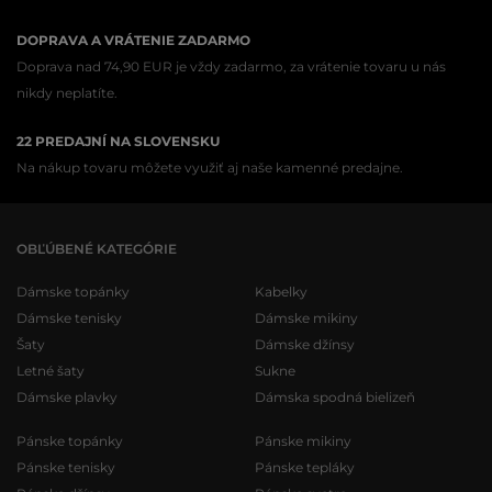
DOPRAVA A VRÁTENIE ZADARMO
Doprava nad 74,90 EUR je vždy zadarmo, za vrátenie tovaru u nás
nikdy neplatíte.
22 PREDAJNÍ NA SLOVENSKU
Na nákup tovaru môžete využiť aj naše kamenné predajne.
OBĽÚBENÉ KATEGÓRIE
Dámske topánky
Kabelky
Dámske tenisky
Dámske mikiny
Šaty
Dámske džínsy
Letné šaty
Sukne
Dámske plavky
Dámska spodná bielizeň
Pánske topánky
Pánske mikiny
Pánske tenisky
Pánske tepláky