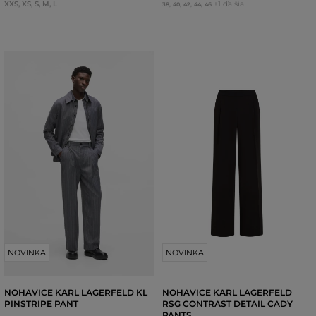
XXS
,
XS
,
S
,
M
,
L
+1 ďalšia
38
,
40
,
42
,
44
,
46
NOVINKA
NOVINKA
NOHAVICE KARL LAGERFELD KL
NOHAVICE KARL LAGERFELD
PINSTRIPE PANT
RSG CONTRAST DETAIL CADY
PANTS