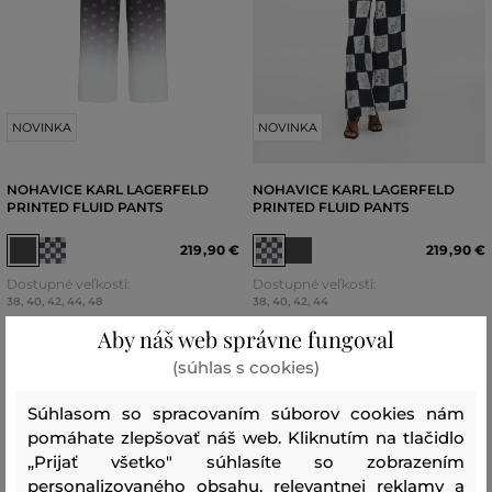
NOVINKA
NOVINKA
NOHAVICE KARL LAGERFELD
NOHAVICE KARL LAGERFELD
PRINTED FLUID PANTS
PRINTED FLUID PANTS
219
,
90 €
219
,
90 €
Dostupné veľkosti:
Dostupné veľkosti:
38
,
40
,
42
,
44
,
48
38
,
40
,
42
,
44
Aby náš web správne fungoval
(súhlas s cookies)
Súhlasom so spracovaním súborov cookies nám
pomáhate zlepšovať náš web. Kliknutím na tlačidlo
„Prijať všetko" súhlasíte so zobrazením
personalizovaného obsahu, relevantnej reklamy a