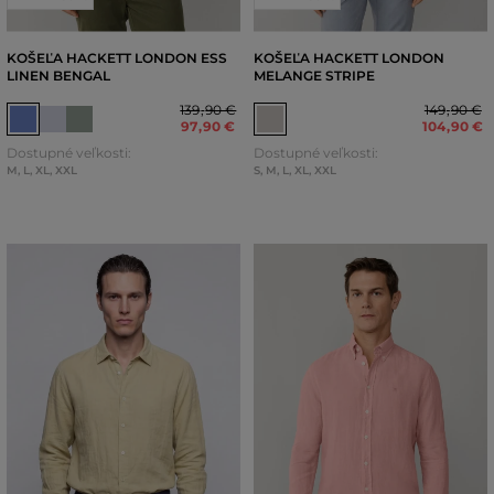
KOŠEĽA HACKETT LONDON ESS
KOŠEĽA HACKETT LONDON
LINEN BENGAL
MELANGE STRIPE
139
,
90 €
149
,
90 €
97
,
90 €
104
,
90 €
Dostupné veľkosti:
Dostupné veľkosti:
M
,
L
,
XL
,
XXL
S
,
M
,
L
,
XL
,
XXL