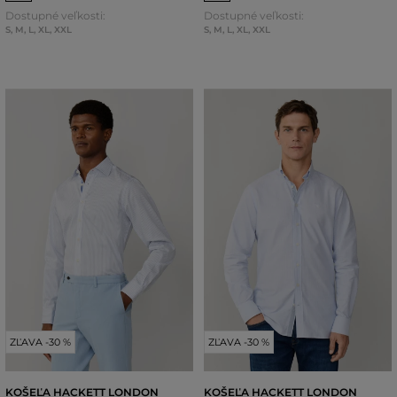
Dostupné veľkosti:
Dostupné veľkosti:
S
,
M
,
L
,
XL
,
XXL
S
,
M
,
L
,
XL
,
XXL
ZĽAVA -30 %
ZĽAVA -30 %
KOŠEĽA HACKETT LONDON
KOŠEĽA HACKETT LONDON