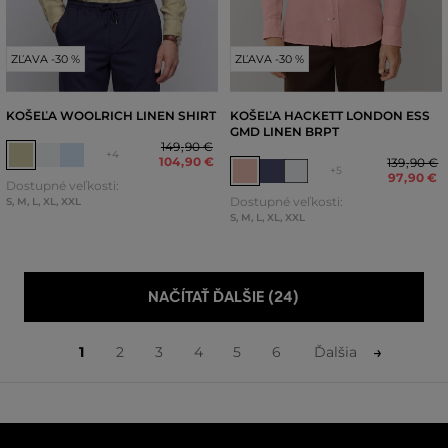
ZĽAVA -30 %
ZĽAVA -30 %
KOŠEĽA WOOLRICH LINEN SHIRT
KOŠEĽA HACKETT LONDON ESS
GMD LINEN BRPT
149
,
90 €
+4
104
,
90 €
139
,
90 €
+5
97
,
90 €
Dostupné veľkosti:
Dostupné veľkosti:
S
,
M
,
L
,
XL
,
XXL
S
,
M
,
L
,
XL
,
XXL
NAČÍTAŤ ĎALŠIE (24)
1
2
3
4
5
6
Ďalšia