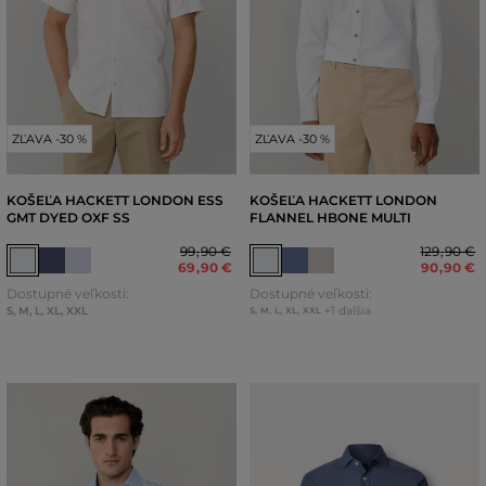
ZĽAVA -30 %
ZĽAVA -30 %
KOŠEĽA HACKETT LONDON ESS
KOŠEĽA HACKETT LONDON
GMT DYED OXF SS
FLANNEL HBONE MULTI
99
,
90 €
129
,
90 €
69
,
90 €
90
,
90 €
Dostupné veľkosti:
Dostupné veľkosti:
S
,
M
,
L
,
XL
,
XXL
+1 ďalšia
S
,
M
,
L
,
XL
,
XXL