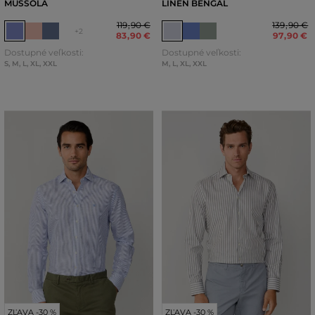
MUSSOLA
LINEN BENGAL
119
,
90 €
139
,
90 €
+2
83
,
90 €
97
,
90 €
Dostupné veľkosti:
Dostupné veľkosti:
S
,
M
,
L
,
XL
,
XXL
M
,
L
,
XL
,
XXL
ZĽAVA -30 %
ZĽAVA -30 %