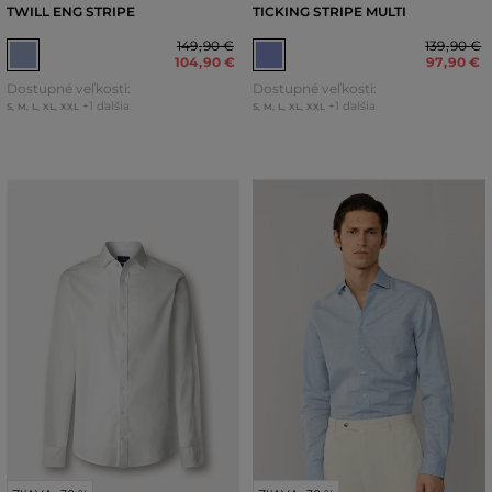
TWILL ENG STRIPE
TICKING STRIPE MULTI
149
,
90 €
139
,
90 €
104
,
90 €
97
,
90 €
Dostupné veľkosti:
Dostupné veľkosti:
+1 ďalšia
+1 ďalšia
S
,
M
,
L
,
XL
,
XXL
S
,
M
,
L
,
XL
,
XXL