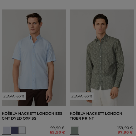
ZĽAVA -30 %
ZĽAVA -30 %
KOŠEĽA HACKETT LONDON ESS
KOŠEĽA HACKETT LONDON
GMT DYED OXF SS
TIGER PRINT
99
,
90 €
139
,
90 €
69
,
90 €
97
,
90 €