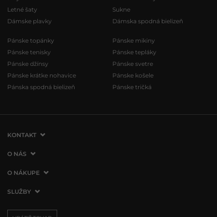
Letné šaty
Sukne
Dámske plavky
Dámska spodná bielizeň
Pánske topánky
Pánske mikiny
Pánske tenisky
Pánske tepláky
Pánske džínsy
Pánske svetre
Pánske krátke nohavice
Pánske košele
Pánska spodná bielizeň
Pánske tričká
KONTAKT
VERMONT Services Slovakia s. r. o.
O NÁS
Vlčie hrdlo 53
O spoločnosti
O NÁKUPE
821 07 Bratislava
Kontakt
Slovenská republika
Ako nakupovať
SLUŽBY
Naše predajne
tel.:
+421 2 3500 3000
Obchodné podmienky
Affiliate program
Doprava a platba
info@vermont.sk
Vrátenie tovaru