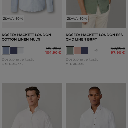
ZĽAVA -30 %
ZĽAVA -30 %
KOŠEĽA HACKETT LONDON
KOŠEĽA HACKETT LONDON ESS
COTTON LINEN MULTI
GMD LINEN BRPT
149
,
90 €
139
,
90 €
+5
104
,
90 €
97
,
90 €
Dostupné veľkosti:
Dostupné veľkosti:
S
,
M
,
L
,
XL
,
XXL
M
,
L
,
XL
,
XXL