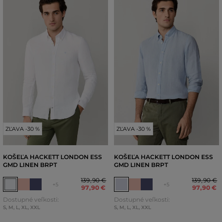
ZĽAVA -30 %
ZĽAVA -30 %
KOŠEĽA HACKETT LONDON ESS
KOŠEĽA HACKETT LONDON ESS
GMD LINEN BRPT
GMD LINEN BRPT
139
,
90 €
139
,
90 €
+5
+5
97
,
90 €
97
,
90 €
Dostupné veľkosti:
Dostupné veľkosti:
S
,
M
,
L
,
XL
,
XXL
S
,
M
,
L
,
XL
,
XXL