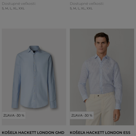
Dostupné veľkosti:
Dostupné veľkosti:
S
,
M
,
L
,
XL
,
XXL
S
,
M
,
L
,
XL
,
XXL
ZĽAVA -30 %
ZĽAVA -30 %
KOŠEĽA HACKETT LONDON GMD
KOŠEĽA HACKETT LONDON ESS