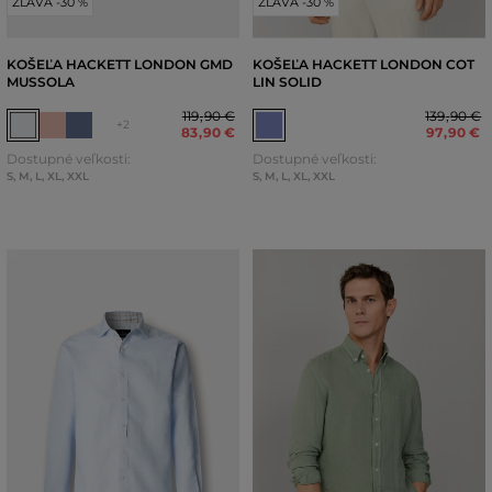
ZĽAVA -30 %
ZĽAVA -30 %
KOŠEĽA HACKETT LONDON GMD
KOŠEĽA HACKETT LONDON COT
MUSSOLA
LIN SOLID
119
,
90 €
139
,
90 €
+2
83
,
90 €
97
,
90 €
Dostupné veľkosti:
Dostupné veľkosti:
S
,
M
,
L
,
XL
,
XXL
S
,
M
,
L
,
XL
,
XXL