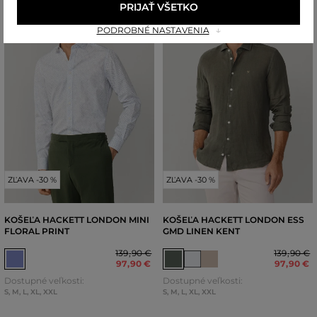
PRIJAŤ VŠETKO
PODROBNÉ NASTAVENIA
ZĽAVA -30 %
ZĽAVA -30 %
KOŠEĽA HACKETT LONDON MINI
KOŠEĽA HACKETT LONDON ESS
FLORAL PRINT
GMD LINEN KENT
139
,
90 €
139
,
90 €
97
,
90 €
97
,
90 €
Dostupné veľkosti:
Dostupné veľkosti:
S
,
M
,
L
,
XL
,
XXL
S
,
M
,
L
,
XL
,
XXL