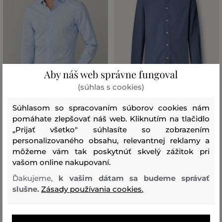
Aby náš web správne fungoval
(súhlas s cookies)
ZĽAVA -30 %
ZĽAVA -30 %
Súhlasom so spracovaním súborov cookies nám
pomáhate zlepšovať náš web. Kliknutím na tlačidlo
KOŠEĽA HACKETT LONDON
KOŠEĽA HACKETT LONDON GMD
„Prijať všetko" súhlasíte so zobrazením
FORMAL BENGAL STR
MUSSOLA
personalizovaného obsahu, relevantnej reklamy a
149
,
90 €
119
,
90 €
môžeme vám tak poskytnúť skvelý zážitok pri
+2
104
,
90 €
83
,
90 €
vašom online nakupovaní.
Dostupné veľkosti:
Dostupné veľkosti:
155
,
160
,
165
,
170
,
175
S
,
M
,
L
,
XL
,
XXL
Ďakujeme,
k vašim dátam sa budeme správať
slušne.
Zásady používania cookies.