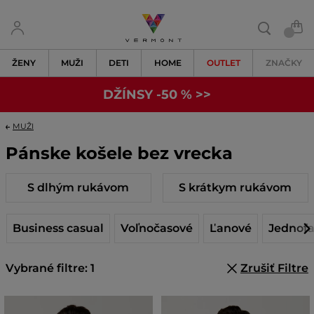
ŽENY
MUŽI
DETI
HOME
OUTLET
ZNAČKY
DŽÍNSY -50 % >>
MUŽI
Pánske košele bez vrecka
S dlhým rukávom
S krátkym rukávom
Business casual
Voľnočasové
Ľanové
Jednof
Vybrané filtre: 1
Zrušiť Filtre