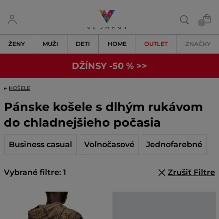
ŽENY
MUŽI
DETI
HOME
OUTLET
ZNAČKY
DŽÍNSY -50 % >>
KOŠELE
Pánske košele s dlhým rukávom
do chladnejšieho počasia
Business casual
Voľnočasové
Jednofarebné
Vybrané filtre: 1
Zrušiť Filtre