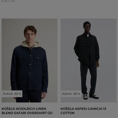
S
,
M
,
L
,
XL
ZĽAVA -30 %
ZĽAVA -30 %
KOŠEĽA WOOLRICH LINEN
KOŠEĽA ASPESI CAMICIA 13
BLEND SAFARI OVERSHIRT GD
COTTON