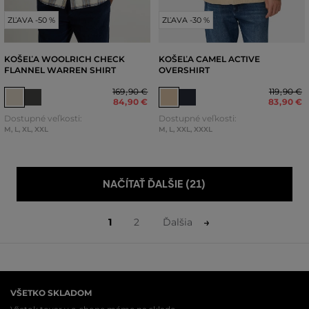
ZĽAVA -50 %
ZĽAVA -30 %
KOŠEĽA WOOLRICH CHECK
KOŠEĽA CAMEL ACTIVE
FLANNEL WARREN SHIRT
OVERSHIRT
169
,
90 €
119
,
90 €
84
,
90 €
83
,
90 €
Dostupné veľkosti:
Dostupné veľkosti:
M
,
L
,
XL
,
XXL
M
,
L
,
XXL
,
XXXL
NAČÍTAŤ ĎALŠIE (21)
1
2
Ďalšia
VŠETKO SKLADOM