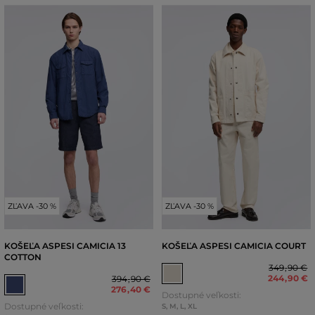
ZĽAVA -30 %
ZĽAVA -30 %
KOŠEĽA ASPESI CAMICIA 13
KOŠEĽA ASPESI CAMICIA COURT
COTTON
349
,
90 €
244
,
90 €
394
,
90 €
276
,
40 €
Dostupné veľkosti:
Dostupné veľkosti:
S
,
M
,
L
,
XL