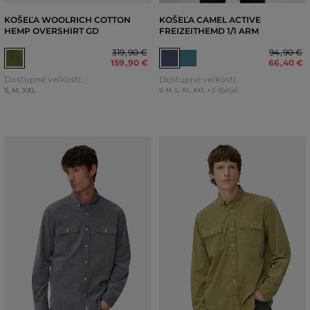
KOŠEĽA WOOLRICH COTTON
KOŠEĽA CAMEL ACTIVE
HEMP OVERSHIRT GD
FREIZEITHEMD 1/1 ARM
319
,
90 €
94
,
90 €
159
,
90 €
66
,
40 €
Dostupné veľkosti:
Dostupné veľkosti:
S
,
M
,
XXL
+3 ďalšie
S
,
M
,
L
,
XL
,
XXL