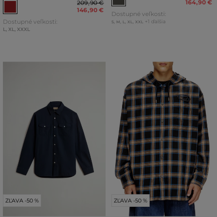
164
,
90 €
209
,
90 €
146
,
90 €
Dostupné veľkosti:
Dostupné veľkosti:
+1 ďalšia
S
,
M
,
L
,
XL
,
XXL
L
,
XL
,
XXXL
ZĽAVA -50 %
ZĽAVA -50 %