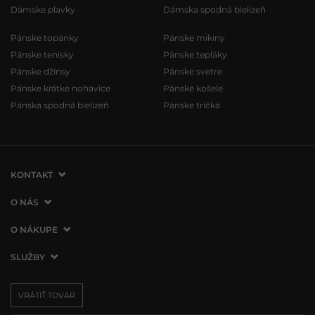
Dámske plavky
Dámska spodná bielizeň
Pánske topánky
Pánske mikiny
Pánske tenisky
Pánske tepláky
Pánske džínsy
Pánske svetre
Pánske krátke nohavice
Pánske košele
Pánska spodná bielizeň
Pánske tričká
KONTAKT
VERMONT Services Slovakia s. r. o.
O NÁS
Vlčie hrdlo 53
O spoločnosti
O NÁKUPE
821 07 Bratislava
Kontakt
Slovenská republika
Ako nakupovať
SLUŽBY
Naše predajne
tel.:
+421 2 3500 3000
Obchodné podmienky
Affiliate program
Doprava a platba
info@vermont.sk
Vrátenie tovaru
VRÁTIŤ TOVAR
Presscentrum
Darčekové poukážky
Reklamácie