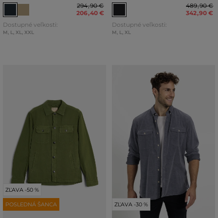
294
,
90 €
489
,
90 €
206
,
40 €
342
,
90 €
Dostupné veľkosti:
Dostupné veľkosti:
M
,
L
,
XL
,
XXL
M
,
L
,
XL
ZĽAVA -50 %
POSLEDNÁ ŠANCA
ZĽAVA -30 %