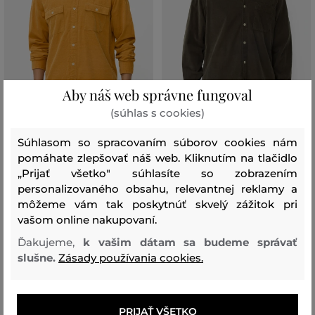
Aby náš web správne fungoval
(súhlas s cookies)
ZĽAVA -30 %
ZĽAVA -30 %
Súhlasom so spracovaním súborov cookies nám
KOŠEĽA CAMEL ACTIVE
KOŠEĽA CAMEL ACTIVE
pomáhate zlepšovať náš web. Kliknutím na tlačidlo
LONGSLEEVE SHIRT
LONGSLEEVE SHIRT
„Prijať všetko" súhlasíte so zobrazením
94
,
90 €
94
,
90 €
personalizovaného obsahu, relevantnej reklamy a
+2
66
,
40 €
66
,
40 €
môžeme vám tak poskytnúť skvelý zážitok pri
Dostupné veľkosti:
Dostupné veľkosti:
vašom online nakupovaní.
+1 ďalšia
M
,
L
,
XL
,
XXL
,
XXXL
S
,
L
,
XL
,
XXL
,
XXXL
Ďakujeme,
k vašim dátam sa budeme správať
slušne.
Zásady používania cookies.
PRIJAŤ VŠETKO