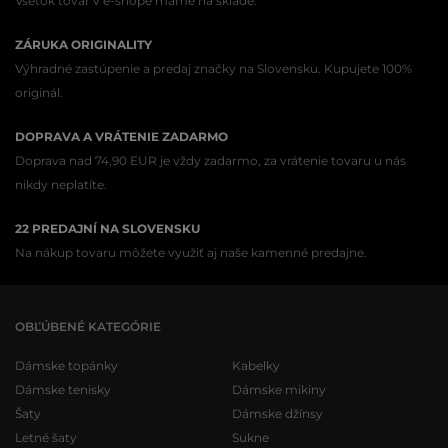
Všetok tovar v e-shope máme na sklade.
ZÁRUKA ORIGINALITY
Výhradné zastúpenie a predaj značky na Slovensku. Kupujete 100%
originál.
DOPRAVA A VRÁTENIE ZADARMO
Doprava nad 74,90 EUR je vždy zadarmo, za vrátenie tovaru u nás
nikdy neplatíte.
22 PREDAJNÍ NA SLOVENSKU
Na nákup tovaru môžete využiť aj naše kamenné predajne.
OBĽÚBENÉ KATEGÓRIE
Dámske topánky
Kabelky
Dámske tenisky
Dámske mikiny
Šaty
Dámske džínsy
Letné šaty
Sukne