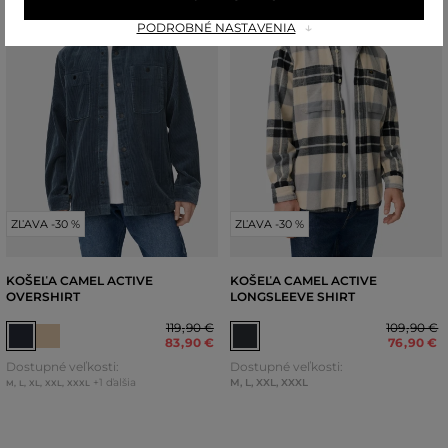
PODROBNÉ NASTAVENIA
ZĽAVA -30 %
ZĽAVA -30 %
KOŠEĽA CAMEL ACTIVE
KOŠEĽA CAMEL ACTIVE
OVERSHIRT
LONGSLEEVE SHIRT
119
,
90 €
109
,
90 €
83
,
90 €
76
,
90 €
Dostupné veľkosti:
Dostupné veľkosti:
+1 ďalšia
M
,
L
,
XXL
,
XXXL
M
,
L
,
XL
,
XXL
,
XXXL