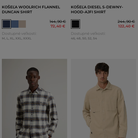
KOŠEĽA WOOLRICH FLANNEL
KOŠEĽA DIESEL S-DEWNY-
DUNCAN SHIRT
HOOD-AJFI SHIRT
144
,
90 €
244
,
90 €
72
,
40 €
122
,
40 €
Dostupné veľkosti:
Dostupné veľkosti:
M
,
L
,
XL
,
XXL
,
XXXL
46
,
48
,
50
,
52
,
54