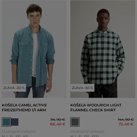
ZĽAVA -30 %
ZĽAVA -50 %
KOŠEĽA CAMEL ACTIVE
KOŠEĽA WOOLRICH LIGHT
FREIZEITHEMD 1/1 ARM
FLANNEL CHECK SHIRT
94
,
90 €
144
,
90 €
66
,
40 €
72
,
40 €
Dostupné veľkosti:
Dostupné veľkosti:
M
,
L
,
XL
,
XXL
,
4XL
M
,
L
,
XL
,
XXL
,
XXXL