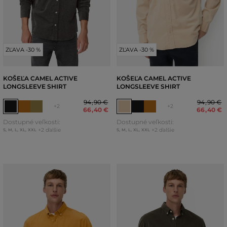
ZĽAVA -30 %
ZĽAVA -30 %
KOŠEĽA CAMEL ACTIVE
KOŠEĽA CAMEL ACTIVE
LONGSLEEVE SHIRT
LONGSLEEVE SHIRT
94
,
90 €
94
,
90 €
+2
+2
66
,
40 €
66
,
40 €
Dostupné veľkosti:
Dostupné veľkosti:
+2 ďalšie
+2 ďalšie
S
,
M
,
L
,
XL
,
XXL
S
,
M
,
L
,
XL
,
XXL