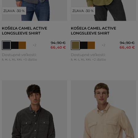
ZĽAVA -30 %
ZĽAVA -30 %
KOŠEĽA CAMEL ACTIVE
KOŠEĽA CAMEL ACTIVE
LONGSLEEVE SHIRT
LONGSLEEVE SHIRT
94
,
90 €
94
,
90 €
+2
+2
66
,
40 €
66
,
40 €
Dostupné veľkosti:
Dostupné veľkosti:
+3 ďalšie
+2 ďalšie
S
,
M
,
L
,
XL
,
XXL
S
,
M
,
L
,
XL
,
XXL