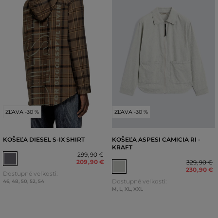
ZĽAVA -30 %
ZĽAVA -30 %
KOŠEĽA DIESEL S-IX SHIRT
KOŠEĽA ASPESI CAMICIA RI -
KRAFT
299
,
90 €
209
,
90 €
329
,
90 €
230
,
90 €
Dostupné veľkosti:
Dostupné veľkosti:
46
,
48
,
50
,
52
,
54
M
,
L
,
XL
,
XXL