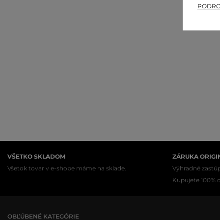
PODRO
VŠETKO SKLADOM
ZÁRUKA ORIGI
Všetok tovar v e-shope máme na sklade.
Výhradné zastúp
Kupujete 100% or
OBĽÚBENÉ KATEGÓRIE