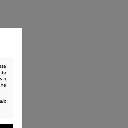
ate
íte
y a
ine
ady