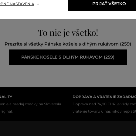
PRIJAŤ VŠETKO
BNÉ NASTAVENIA
To nie je všetko!
Prezrite si všetky Pánske košele s dlhým rukávom (259)
PÁNSKE KOŠELE S DLHÝM RUKÁVOM (259)
NALITY
DOPRAVA A VRÁTENIE ZADARM
enie a predaj značky na Slovensku.
Doprava nad 74,90 EUR je vždy za
iginál.
vrátenie tovaru u nás nikdy neplatí