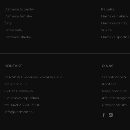
Dámske topánky
Kabelky
Dámske tenisky
Dámske mikiny
Šaty
Dámske džínsy
Letné šaty
Sukne
Dámske plavky
Dámska spodná b
KONTAKT
O NÁS
VERMONT Services Slovakia s. r. o.
O spoločnosti
Vlčie hrdlo 53
Kontakt
821 07 Bratislava
Naše predajne
Slovenská republika
Affiliate progra
tel.:
+421 2 3500 3000
Presscentrum
info@vermont.sk