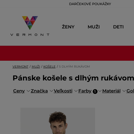
DARČEKOVÉ POUKÁŽKY
ŽENY
MUŽI
DETI
VERMONT
MUŽI
KOŠELE
S DLHÝM RUKÁVOM
Pánske košele s dlhým rukávom v
Ceny
Značka
Veľkosti
Farby
Materiál
Gol
1