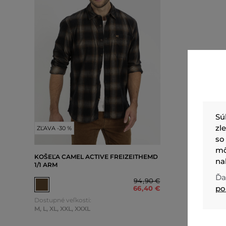
Sú
zl
ZĽAVA -30 %
so
mô
KOŠEĽA CAMEL ACTIVE FREIZEITHEMD
na
1/1 ARM
Ďa
94
,
90 €
po
66
,
40 €
Dostupné veľkosti:
M
,
L
,
XL
,
XXL
,
XXXL