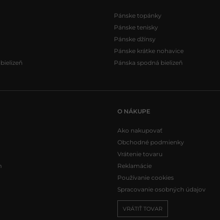
Pánske topánky
Pánske tenisky
Pánske džínsy
Pánske krátke nohavice
ielizeň
Pánska spodná bielizeň
O NÁKUPE
Ako nakupovať
Obchodné podmienky
Vrátenie tovaru
m
Reklamácie
Používanie cookies
Spracovanie osobných údajov
VRÁTIŤ TOVAR