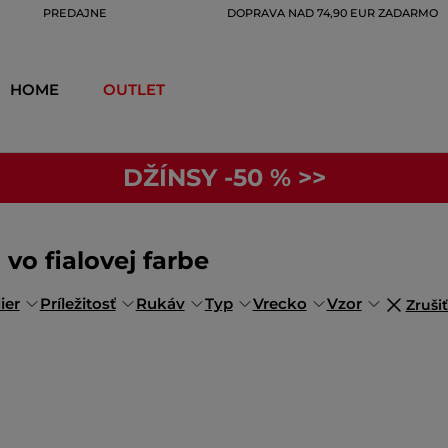
PREDAJNE
DOPRAVA NAD 74,90 EUR ZADARMO
HOME
OUTLET
DŽÍNSY -50 % >>
o fialovej farbe
ier
Príležitosť
Rukáv
Typ
Vrecko
Vzor
Zrušiť