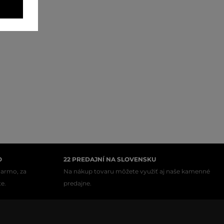
O
22 PREDAJNÍ NA SLOVENSKU
darmo, za
Na nákup tovaru môžete využiť aj naše kamenné
te.
predajne.