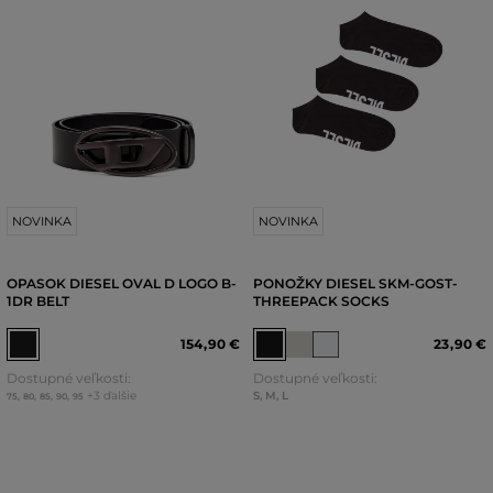
NOVINKA
NOVINKA
OPASOK DIESEL OVAL D LOGO B-
PONOŽKY DIESEL SKM-GOST-
1DR BELT
THREEPACK SOCKS
154
,
90 €
23
,
90 €
Dostupné veľkosti:
Dostupné veľkosti:
+3 ďalšie
S
,
M
,
L
75
,
80
,
85
,
90
,
95