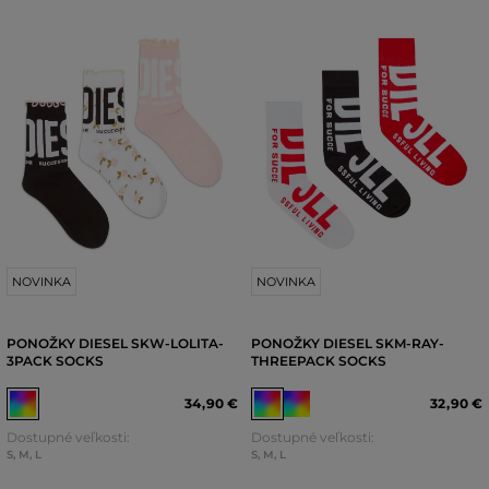
NOVINKA
NOVINKA
PONOŽKY DIESEL SKW-LOLITA-
PONOŽKY DIESEL SKM-RAY-
3PACK SOCKS
THREEPACK SOCKS
34
,
90 €
32
,
90 €
Dostupné veľkosti:
Dostupné veľkosti:
S
,
M
,
L
S
,
M
,
L