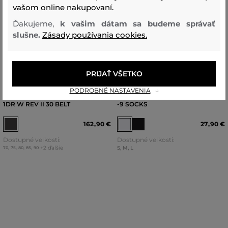
vašom online nakupovaní.
Ďakujeme,
k vašim dátam sa budeme správať
slušne.
Zásady používania cookies.
NOVINKA
NOVINKA
PRIJAŤ VŠETKO
PODROBNÉ NASTAVENIA
OPASOK DIESEL OVAL D LOGO B-
PONOŽKY DIESEL SKM-D-ANKLE
1DR W REV II 30 BELT
-9 SOCKS
162
,
90 €
27
,
90 €
Dostupné veľkosti:
Dostupné veľkosti:
+2 ďalšie
S
,
M
,
L
70
,
75
,
80
,
85
,
90