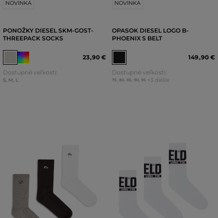
NOVINKA
NOVINKA
PONOŽKY DIESEL SKM-GOST-
OPASOK DIESEL LOGO B-
THREEPACK SOCKS
PHOENIX S BELT
23
,
90 €
149
,
90 €
Dostupné veľkosti:
Dostupné veľkosti:
S
,
M
,
L
+3 ďalšie
75
,
80
,
85
,
90
,
95