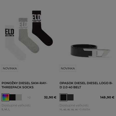
NOVINKA
NOVINKA
PONOŽKY DIESEL SKM-RAY-
OPASOK DIESEL DIESEL LOGO B-
THREEPACK SOCKS
D 2.0 40 BELT
32
,
90 €
149
,
90 €
+2
Dostupné veľkosti:
Dostupné veľkosti:
S
,
M
,
L
+3 ďalšie
75
,
80
,
85
,
90
,
95