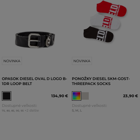
NOVINKA
NOVINKA
OPASOK DIESEL OVAL D LOGO B-
PONOŽKY DIESEL SKM-GOST-
1DR LOOP BELT
THREEPACK SOCKS
134
,
90 €
23
,
90 €
Dostupné veľkosti:
Dostupné veľkosti:
+2 ďalšie
S
,
M
,
L
75
,
80
,
85
,
90
,
95