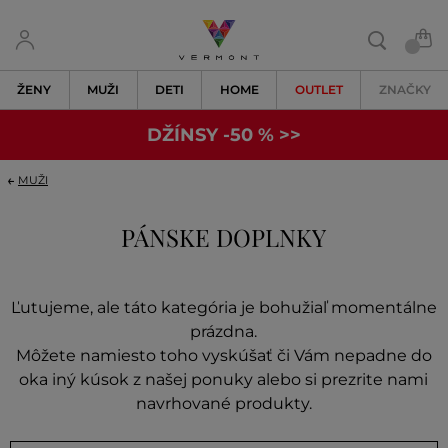
ŽENY
MUŽI
DETI
HOME
OUTLET
ZNAČKY
DŽÍNSY -50 % >>
MUŽI
PÁNSKE DOPLNKY
Ľutujeme, ale táto kategória je bohužiaľ momentálne
prázdna.
Môžete namiesto toho vyskúšať či Vám nepadne do
oka iný kúsok z našej ponuky alebo si prezrite nami
navrhované produkty.