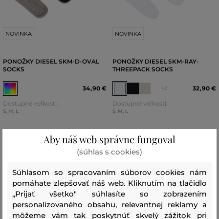
NOVINKA
NOVINKA
PONOŽKY DIESEL SKM-D-OVAL
PONOŽKY DIESEL SKM-RAY-
SOCKS
THREEPACK SOCKS
34
,
90 €
32
,
90 €
+2
Dostupné veľkosti:
Dostupné veľkosti:
S
,
M
,
L
S
,
M
,
L
Aby náš web správne fungoval
(súhlas s cookies)
Súhlasom so spracovaním súborov cookies nám
pomáhate zlepšovať náš web. Kliknutím na tlačidlo
„Prijať všetko" súhlasíte so zobrazením
personalizovaného obsahu, relevantnej reklamy a
môžeme vám tak poskytnúť skvelý zážitok pri