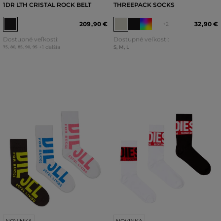
1DR LTH CRISTAL ROCK BELT
THREEPACK SOCKS
209
,
90 €
32
,
90 €
+2
Dostupné veľkosti:
Dostupné veľkosti:
+1 ďalšia
S
,
M
,
L
75
,
80
,
85
,
90
,
95
NOVINKA
NOVINKA