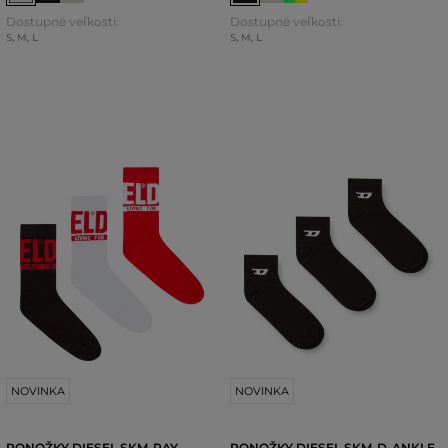
Dostupné veľkosti:
Dostupné veľkosti:
S
,
M
,
L
S
,
M
,
L
NOVINKA
NOVINKA
PONOŽKY DIESEL SKM-RAY-
PONOŽKY DIESEL SKM-D-ANKLE