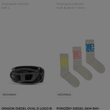
Dostupné veľkosti:
Dostupné veľkosti:
S
,
M
,
L
+1 ďalšia
75
,
80
,
85
,
90
,
95
NOVINKA
NOVINKA
OPASOK DIESEL OVAL D LOGO B-
PONOŽKY DIESEL SKM-RAY-