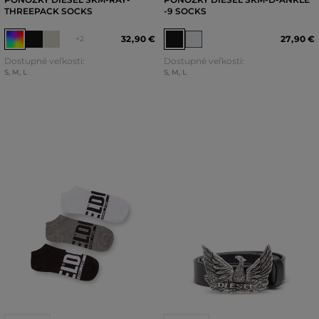
THREEPACK SOCKS
-9 SOCKS
32
,
90 €
27
,
90 €
+2
Dostupné veľkosti:
Dostupné veľkosti:
S
,
M
,
L
S
,
M
,
L