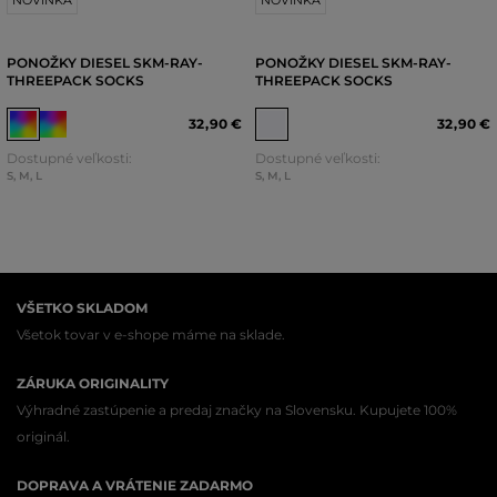
PONOŽKY DIESEL SKM-RAY-
PONOŽKY DIESEL SKM-RAY-
THREEPACK SOCKS
THREEPACK SOCKS
32
,
90 €
32
,
90 €
Dostupné veľkosti:
Dostupné veľkosti:
S
,
M
,
L
S
,
M
,
L
VŠETKO SKLADOM
Všetok tovar v e-shope máme na sklade.
ZÁRUKA ORIGINALITY
Výhradné zastúpenie a predaj značky na Slovensku. Kupujete 100%
originál.
DOPRAVA A VRÁTENIE ZADARMO