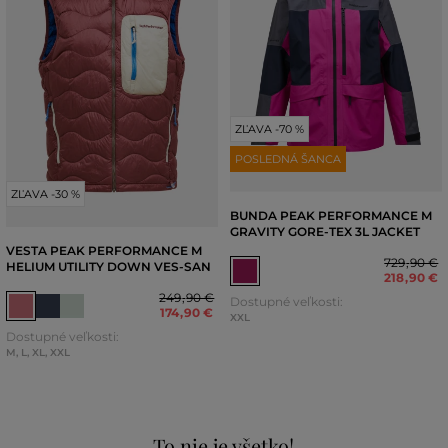
ZĽAVA -70 %
POSLEDNÁ ŠANCA
ZĽAVA -30 %
BUNDA PEAK PERFORMANCE M
GRAVITY GORE-TEX 3L JACKET
VESTA PEAK PERFORMANCE M
729
,
90 €
HELIUM UTILITY DOWN VES-SAN
218
,
90 €
249
,
90 €
Dostupné veľkosti:
174
,
90 €
XXL
Dostupné veľkosti:
M
,
L
,
XL
,
XXL
To nie je všetko!