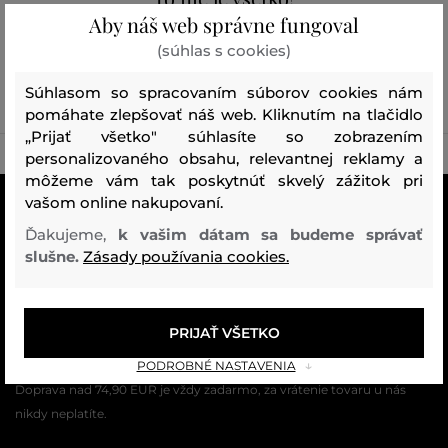
Aby náš web správne fungoval
Prezrite si všetky Pánske bundy a vesty (444)
(súhlas s cookies)
PÁNSKE BUNDY A VESTY (444)
Súhlasom so spracovaním súborov cookies nám
pomáhate zlepšovať náš web. Kliknutím na tlačidlo
„Prijať všetko" súhlasíte so zobrazením
personalizovaného obsahu, relevantnej reklamy a
môžeme vám tak poskytnúť skvelý zážitok pri
vašom online nakupovaní.
VŠETKO SKLADOM
Všetok tovar v e-shope máme na sklade.
Ďakujeme,
k vašim dátam sa budeme správať
slušne.
Zásady používania cookies.
ZÁRUKA ORIGINALITY
Výhradné zastúpenie a predaj značky na Slovensku. Kupujete 100%
originál.
PRIJAŤ VŠETKO
PODROBNÉ NASTAVENIA
DOPRAVA A VRÁTENIE ZADARMO
Doprava nad 74,90 EUR je vždy zadarmo, za vrátenie tovaru u nás
nikdy neplatíte.