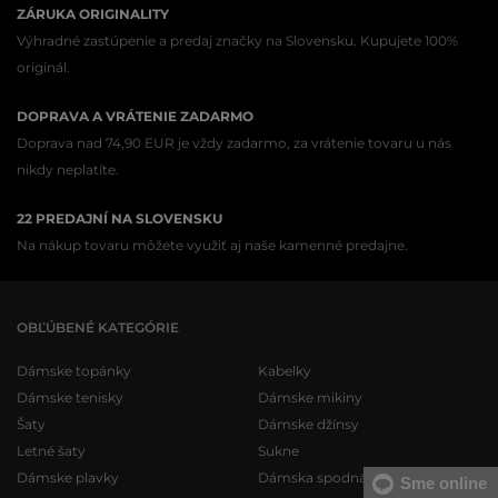
ZÁRUKA ORIGINALITY
Výhradné zastúpenie a predaj značky na Slovensku. Kupujete 100%
originál.
DOPRAVA A VRÁTENIE ZADARMO
Doprava nad 74,90 EUR je vždy zadarmo, za vrátenie tovaru u nás
nikdy neplatíte.
22 PREDAJNÍ NA SLOVENSKU
Na nákup tovaru môžete využiť aj naše kamenné predajne.
OBĽÚBENÉ KATEGÓRIE
Dámske topánky
Kabelky
Dámske tenisky
Dámske mikiny
Šaty
Dámske džínsy
Letné šaty
Sukne
Dámske plavky
Dámska spodná bielizeň
Sme online