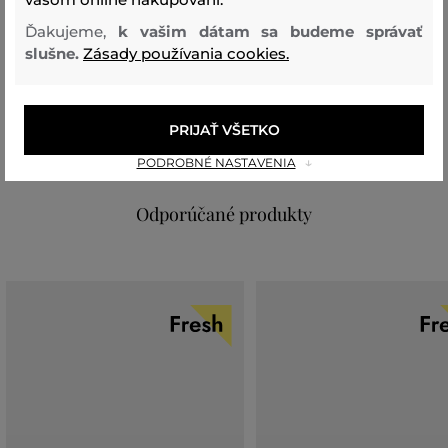
Ďakujeme,
k vašim dátam sa budeme správať
Zloženie
slušne.
Zásady používania cookies.
vrchný materiál
PRIJAŤ VŠETKO
TRIACETÁT
100 %
PODROBNÉ NASTAVENIA
Odporúčané produkty