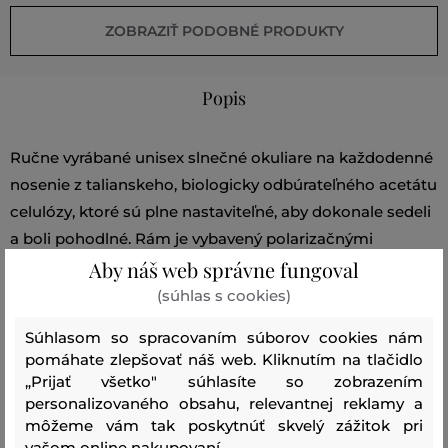
ZOBRAZIŤ PODOBNÉ PRODUKTY
Popis
Ručne vyrábané unisex slnečné okuliare na každodenné
nosenie z talianskeho, biologicky odbúrateľného acetátu
celulózy, ktoré sú plne nastaviteľné, aby dokonale sedeli
a boli pohodlné. Rám je vybavený polarizačnými
Aby náš web správne fungoval
šošovkami Tritan Renew s úplnou ochranou UV 400,
ktoré chránia vaše oči. Plný acetátový rám so
(súhlas s cookies)
štvorcovým tvarom prednej časti pre neho aj pre ňu.
Súhlasom so spracovaním súborov cookies nám
Dodávané sú s mäkkým, polstrovaným puzdrom Helium
pomáhate zlepšovať náš web. Kliknutím na tlačidlo
s S-Binerom a čistiacou handričkou.
„Prijať všetko" súhlasíte so zobrazením
personalizovaného obsahu, relevantnej reklamy a
môžeme vám tak poskytnúť skvelý zážitok pri
Sezóna: SS24
Kód produktu:
G79726010-324-PC-R21
vašom online nakupovaní.