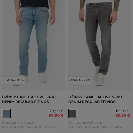
ZĽAVA -30 %
ZĽAVA -30 %
DŽÍNSY CAMEL ACTIVE 5-PKT
DŽÍNSY CAMEL ACTIVE 5-PKT
DENIM REGULAR FIT NOS
DENIM REGULAR FIT NOS
129
,
90 €
119
,
90 €
90
,
90 €
83
,
90 €
Dostupné veľkosti:
Dostupné veľkosti:
+5 ďalšie
+5 ďalšie
31/32
,
32/32
,
33/32
,
34/32
,
35/32
31/32
,
32/32
,
33/32
,
34/32
,
35/32