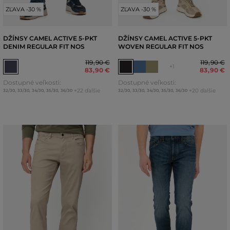
ZĽAVA -30 %
ZĽAVA -30 %
DŽÍNSY CAMEL ACTIVE 5-PKT
DŽÍNSY CAMEL ACTIVE 5-PKT
DENIM REGULAR FIT NOS
WOVEN REGULAR FIT NOS
119
,
90 €
119
,
90 €
+1
83
,
90 €
83
,
90 €
Dostupné veľkosti:
Dostupné veľkosti:
+22 ďalšie
+20 ďalšie
32/30
,
33/30
,
34/30
,
35/30
,
36/30
32/30
,
33/30
,
34/30
,
35/30
,
36/30