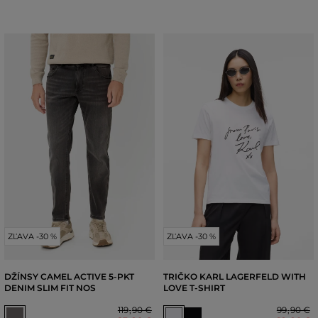
ZĽAVA -30 %
ZĽAVA -30 %
DŽÍNSY CAMEL ACTIVE 5-PKT
TRIČKO KARL LAGERFELD WITH
DENIM SLIM FIT NOS
LOVE T-SHIRT
119
,
90 €
99
,
90 €