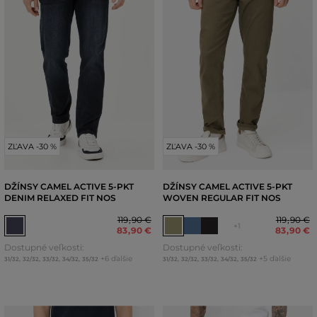
ZĽAVA -30 %
ZĽAVA -30 %
DŽÍNSY CAMEL ACTIVE 5-PKT
DŽÍNSY CAMEL ACTIVE 5-PKT
DENIM RELAXED FIT NOS
WOVEN REGULAR FIT NOS
119
,
90 €
119
,
90 €
+1
83
,
90 €
83
,
90 €
Dostupné veľkosti:
Dostupné veľkosti:
+6 ďalšie
+5 ďalšie
31/32
,
32/32
,
33/32
,
34/32
,
35/32
31/32
,
32/32
,
33/32
,
34/32
,
35/32