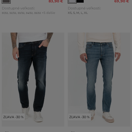
83
,
90 €
69
,
90 €
Dostupné veľkosti:
Dostupné veľkosti:
+5 ďalšie
XS
,
S
,
M
,
L
,
XL
31/32
,
32/32
,
33/32
,
34/32
,
35/32
ZĽAVA -30 %
ZĽAVA -30 %