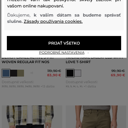
vašom online nakupovaní.
Ďakujeme,
k vašim dátam sa budeme správať
slušne.
Zásady používania cookies.
ZĽAVA -30 %
ZĽAVA -30 %
PRIJAŤ VŠETKO
PODROBNÉ NASTAVENIA
DŽÍNSY CAMEL ACTIVE 5-PKT
TRIČKO KARL LAGERFELD WITH
WOVEN REGULAR FIT NOS
LOVE T-SHIRT
119
,
90 €
99
,
90 €
+1
83
,
90 €
69
,
90 €
Dostupné veľkosti:
Dostupné veľkosti:
+13 ďalšie
+1 ďalšia
31/32
,
32/32
,
33/32
,
34/32
,
35/32
XS
,
S
,
M
,
L
,
XL