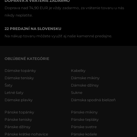
DOPRAVA A VRÁTENIE ZADARMO
Doprava nad 74,90 EUR je vždy zadarmo, za vrátenie tovaru u nás
nikdy neplatíte.
22 PREDAJNÍ NA SLOVENSKU
Na nákup tovaru môžete využiť aj naše kamenné predajne.
OBĽÚBENÉ KATEGÓRIE
Dámske topánky
Kabelky
Dámske tenisky
Dámske mikiny
Šaty
Dámske džínsy
Letné šaty
Sukne
Dámske plavky
Dámska spodná bielizeň
Pánske topánky
Pánske mikiny
Pánske tenisky
Pánske tepláky
Pánske džínsy
Pánske svetre
Pánske krátke nohavice
Pánske košele