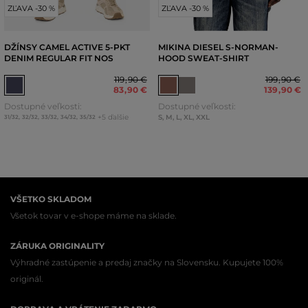
ZĽAVA -30 %
ZĽAVA -30 %
DŽÍNSY CAMEL ACTIVE 5-PKT
MIKINA DIESEL S-NORMAN-
DENIM REGULAR FIT NOS
HOOD SWEAT-SHIRT
119
,
90 €
199
,
90 €
83
,
90 €
139
,
90 €
Dostupné veľkosti:
Dostupné veľkosti:
+5 ďalšie
S
,
M
,
L
,
XL
,
XXL
31/32
,
32/32
,
33/32
,
34/32
,
35/32
VŠETKO SKLADOM
Všetok tovar v e-shope máme na sklade.
ZÁRUKA ORIGINALITY
Výhradné zastúpenie a predaj značky na Slovensku. Kupujete 100%
originál.