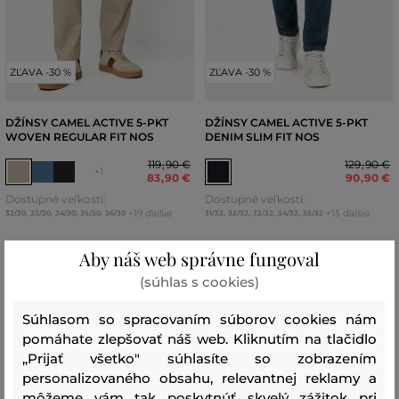
ZĽAVA -30 %
ZĽAVA -30 %
DŽÍNSY CAMEL ACTIVE 5-PKT
DŽÍNSY CAMEL ACTIVE 5-PKT
WOVEN REGULAR FIT NOS
DENIM SLIM FIT NOS
119
,
90 €
129
,
90 €
+1
83
,
90 €
90
,
90 €
Dostupné veľkosti:
Dostupné veľkosti:
+19 ďalšie
+15 ďalšie
32/30
,
33/30
,
34/30
,
35/30
,
36/30
31/32
,
32/32
,
33/32
,
34/32
,
35/32
Aby náš web správne fungoval
(súhlas s cookies)
Súhlasom so spracovaním súborov cookies nám
pomáhate zlepšovať náš web. Kliknutím na tlačidlo
„Prijať všetko" súhlasíte so zobrazením
personalizovaného obsahu, relevantnej reklamy a
môžeme vám tak poskytnúť skvelý zážitok pri