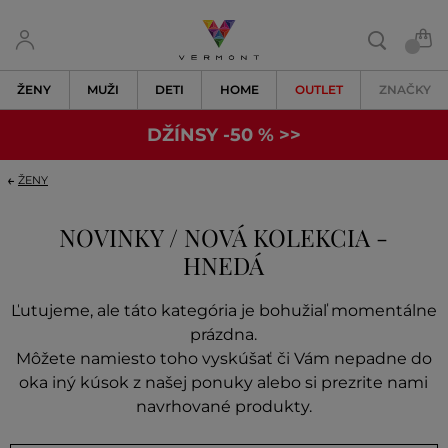
ŽENY
MUŽI
DETI
HOME
OUTLET
ZNAČKY
DŽÍNSY -50 % >>
ŽENY
NOVINKY / NOVÁ KOLEKCIA -
HNEDÁ
Ľutujeme, ale táto kategória je bohužiaľ momentálne
prázdna.
Môžete namiesto toho vyskúšať či Vám nepadne do
oka iný kúsok z našej ponuky alebo si prezrite nami
navrhované produkty.