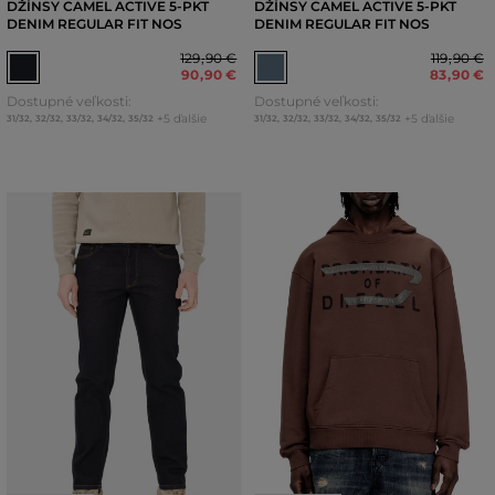
DŽÍNSY CAMEL ACTIVE 5-PKT
DŽÍNSY CAMEL ACTIVE 5-PKT
DENIM REGULAR FIT NOS
DENIM REGULAR FIT NOS
129
,
90 €
119
,
90 €
90
,
90 €
83
,
90 €
Dostupné veľkosti:
Dostupné veľkosti:
+5 ďalšie
+5 ďalšie
31/32
,
32/32
,
33/32
,
34/32
,
35/32
31/32
,
32/32
,
33/32
,
34/32
,
35/32