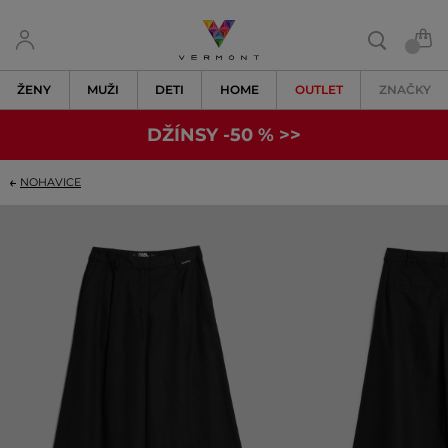
ŽENY
MUŽI
DETI
HOME
OUTLET
ZNAČKY
DŽÍNSY -50 % >>
NOHAVICE