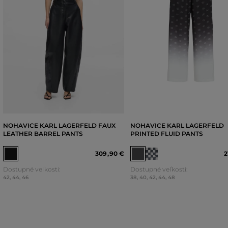
NOHAVICE KARL LAGERFELD FAUX
NOHAVICE KARL LAGERFELD
LEATHER BARREL PANTS
PRINTED FLUID PANTS
309
,
90 €
2
Dostupné veľkosti:
Dostupné veľkosti:
42
,
44
,
46
38
,
40
,
42
,
44
,
48