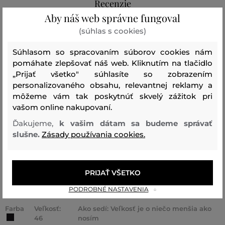
Recenzie
Aby náš web správne fungoval
AKO SEDELA VYBRANÁ VEĽKOSŤ NAŠIM ZÁKAZNÍKOM
(súhlas s cookies)
Veľkosť je oveľa menšia ako
Súhlasom so spracovaním súborov cookies nám
0
nosím
pomáhate zlepšovať náš web. Kliknutím na tlačidlo
„Prijať všetko" súhlasíte so zobrazením
Veľkosť je o niečo menšia ako
1
personalizovaného obsahu, relevantnej reklamy a
nosím
môžeme vám tak poskytnúť skvelý zážitok pri
Veľkosť zodpovedá veľkosti,
vašom online nakupovaní.
1
ktorú nosím
Ďakujeme,
k vašim dátam sa budeme správať
Veľkosť je o niečo väčšia ako
slušne.
Zásady používania cookies.
0
nosím
Veľkosť je oveľa väčšia ako
0
nosím
PRIJAŤ VŠETKO
PODROBNÉ NASTAVENIA
Farba
Veľkosť:
Ako sedí: Veľkosť je o niečo menšia ako
46
nosím