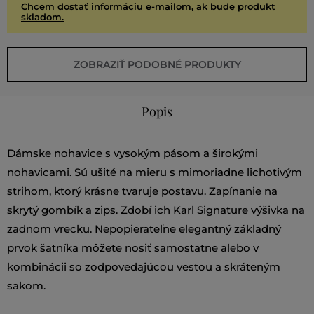
Chcem dostať informáciu e-mailom, ak bude produkt
skladom.
ZOBRAZIŤ PODOBNÉ PRODUKTY
Popis
Dámske nohavice s vysokým pásom a širokými
nohavicami. Sú ušité na mieru s mimoriadne lichotivým
strihom, ktorý krásne tvaruje postavu. Zapínanie na
skrytý gombík a zips. Zdobí ich Karl Signature výšivka na
zadnom vrecku. Nepopierateľne elegantný základný
prvok šatníka môžete nosiť samostatne alebo v
kombinácii so zodpovedajúcou vestou a skráteným
sakom.