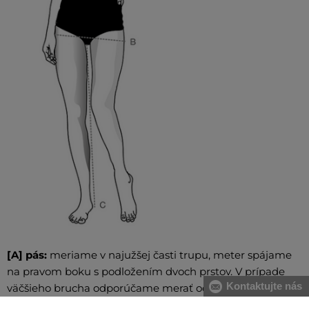
[A] pás:
meriame v najužšej časti trupu, meter spájame
na pravom boku s podložením dvoch prstov. V prípade
Kontaktujte nás
väčšieho brucha odporúčame merať od najväčšieho
prehnutia chrbtice po najvystúpenejšiu časť brucha