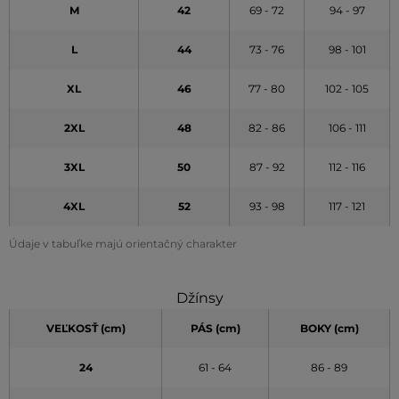
M
42
69 - 72
94 - 97
L
44
73 - 76
98 - 101
XL
46
77 - 80
102 - 105
2XL
48
82 - 86
106 - 111
3XL
50
87 - 92
112 - 116
4XL
52
93 - 98
117 - 121
Údaje v tabuľke majú orientačný charakter
Džínsy
VEĽKOSŤ (cm)
PÁS (cm)
BOKY (cm)
24
61 - 64
86 - 89