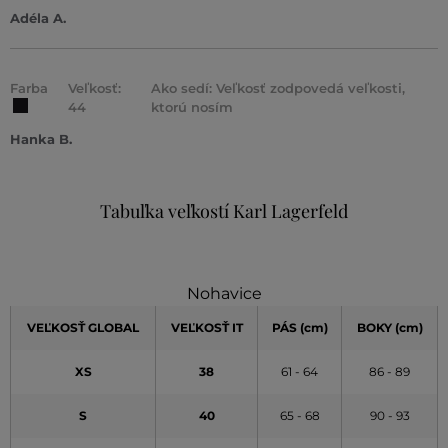
Adéla A.
Farba
Veľkosť:
Ako sedí: Veľkosť zodpovedá veľkosti,
44
ktorú nosím
Hanka B.
Tabuľka veľkostí Karl Lagerfeld
Nohavice
VEĽKOSŤ GLOBAL
VEĽKOSŤ IT
PÁS (cm)
BOKY (cm)
XS
38
61 - 64
86 - 89
S
40
65 - 68
90 - 93