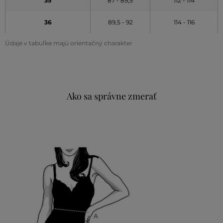
35
87 - 89,5
112 - 114
36
89,5 - 92
114 - 116
Údaje v tabuľke majú orientačný charakter
Ako sa správne zmerať