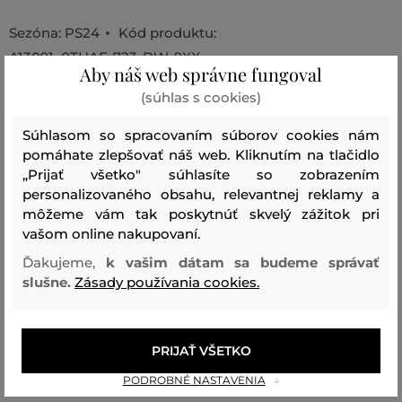
Sezóna: PS24
Kód produktu:
A13091_0THAF-723-DW-9XX
Aby náš web správne fungoval
(súhlas s cookies)
Zloženie
Súhlasom so spracovaním súborov cookies nám
pomáhate zlepšovať náš web. Kliknutím na tlačidlo
vrchný materiál
„Prijať všetko" súhlasíte so zobrazením
OVČIA KOŽA
personalizovaného obsahu, relevantnej reklamy a
100 %
môžeme vám tak poskytnúť skvelý zážitok pri
vašom online nakupovaní.
Vnútorná časť
Ďakujeme,
k vašim dátam sa budeme správať
BAVLNA
ELASTAN
96 %
4 %
slušne.
Zásady používania cookies.
Odporúčané produkty
PRIJAŤ VŠETKO
PODROBNÉ NASTAVENIA