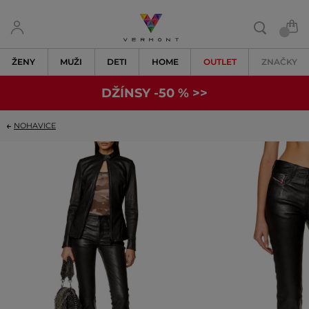
ŽENY
MUŽI
DETI
HOME
OUTLET
ZNAČKY
DŽÍNSY -50 % >>
NOHAVICE