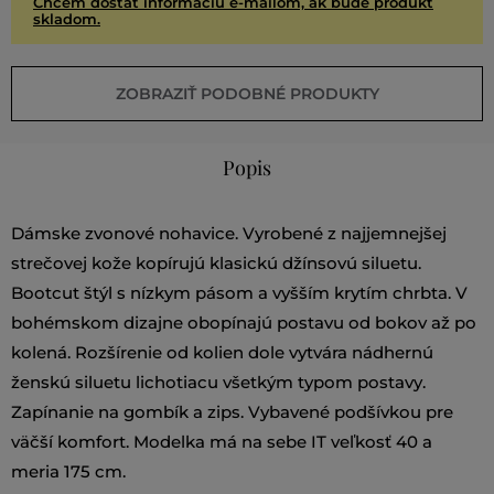
Chcem dostať informáciu e-mailom, ak bude produkt
skladom.
ZOBRAZIŤ PODOBNÉ PRODUKTY
Popis
Dámske zvonové nohavice. Vyrobené z najjemnejšej
strečovej kože kopírujú klasickú džínsovú siluetu.
Bootcut štýl s nízkym pásom a vyšším krytím chrbta. V
bohémskom dizajne obopínajú postavu od bokov až po
kolená. Rozšírenie od kolien dole vytvára nádhernú
ženskú siluetu lichotiacu všetkým typom postavy.
Zapínanie na gombík a zips. Vybavené podšívkou pre
väčší komfort. Modelka má na sebe IT veľkosť 40 a
meria 175 cm.