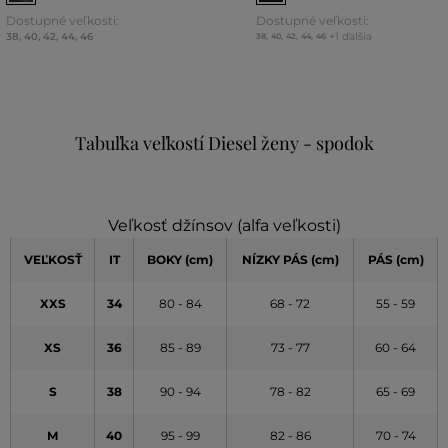
Dostupné veľkosti:
Dostupné veľkosti:
38
,
40
,
42
,
44
,
46
+1 ďalšia
38
,
40
,
42
,
44
,
46
Tabuľka veľkostí Diesel ženy - spodok
Veľkosť džínsov (alfa veľkosti)
VEĽKOSŤ
IT
BOKY (cm)
NÍZKY PÁS (cm)
PÁS (cm)
XXS
34
80 - 84
68 - 72
55 - 59
XS
36
85 - 89
73 - 77
60 - 64
S
38
90 - 94
78 - 82
65 - 69
M
40
95 - 99
82 - 86
70 - 74