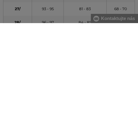
27/
93 - 95
81 - 83
68 - 70
Kontaktujte nás
28/
96 - 97
84 - 85
71 - 72
29/
98 - 99
86 - 88
73 - 74
30/
100 - 102
89 - 90
75 - 77
31/
103 - 104
91 - 92
78 - 79
32/
105 - 107
93 - 95
80 - 82
33/
108 - 109
96 - 97
83 - 84
34/
110 +
98 +
85 +
Údaje v tabuľke majú orientačný charakter
Dĺžka džínsov (numerické veľkosti)