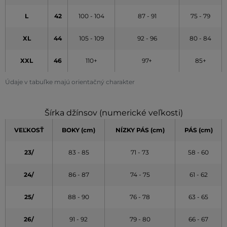
L
42
100 - 104
87 - 91
75 - 79
XL
44
105 - 109
92 - 96
80 - 84
XXL
46
110+
97+
85+
Údaje v tabuľke majú orientačný charakter
Šírka džínsov (numerické veľkosti)
VEĽKOSŤ
BOKY (cm)
NÍZKY PÁS (cm)
PÁS (cm)
23/
83 - 85
71 - 73
58 - 60
24/
86 - 87
74 - 75
61 - 62
25/
88 - 90
76 - 78
63 - 65
26/
91 - 92
79 - 80
66 - 67