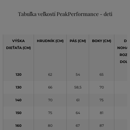
Tabuľka veľkostí PeakPerformance - deti
VÝŚKA
HRUDNÍK (CM)
PÁS (CM)
BOKY (CM)
DĹ
DIEŤAŤA (CM)
NOHAV
ROZK
DOLE)
120
62
54
65
5
130
66
58,5
70
6
140
70
61
75
6
150
75
64
81
7
160
80
67
87
7