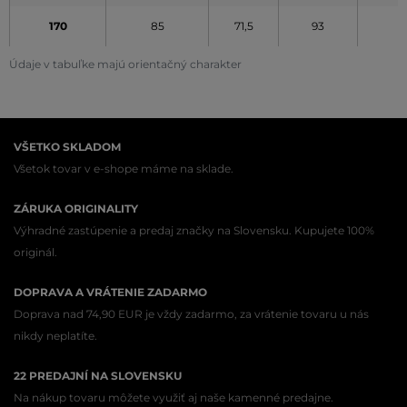
170
85
71,5
93
8
Údaje v tabuľke majú orientačný charakter
VŠETKO SKLADOM
Všetok tovar v e-shope máme na sklade.
ZÁRUKA ORIGINALITY
Výhradné zastúpenie a predaj značky na Slovensku. Kupujete 100%
originál.
DOPRAVA A VRÁTENIE ZADARMO
Doprava nad 74,90 EUR je vždy zadarmo, za vrátenie tovaru u nás
nikdy neplatíte.
22 PREDAJNÍ NA SLOVENSKU
Na nákup tovaru môžete využiť aj naše kamenné predajne.