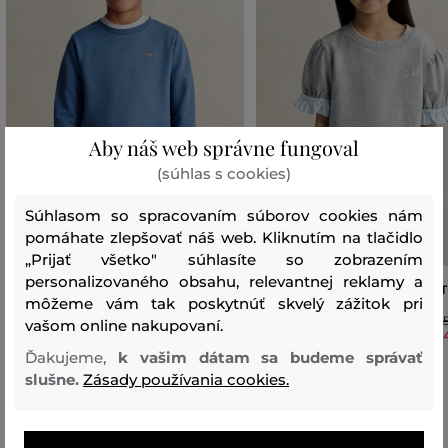
Aby náš web správne fungoval
(súhlas s cookies)
Súhlasom so spracovaním súborov cookies nám
pomáhate zlepšovať náš web. Kliknutím na tlačidlo
„Prijať všetko" súhlasíte so zobrazením
personalizovaného obsahu, relevantnej reklamy a
MIKINA GANT SHIELD CREW NECK
MIKINA GANT FRILL SS SWEAT
môžeme vám tak poskytnúť skvelý zážitok pri
SWEATSHIRT
vašom online nakupovaní.
74
,
90 €
52
,
40 €
Ďakujeme,
k vašim dátam sa budeme správať
Dostupné veľkosti:
Dostupné veľkosti:
98/104
,
110/116
,
116/122
slušne.
Zásady používania cookies.
122/128
,
164/170
,
170/176