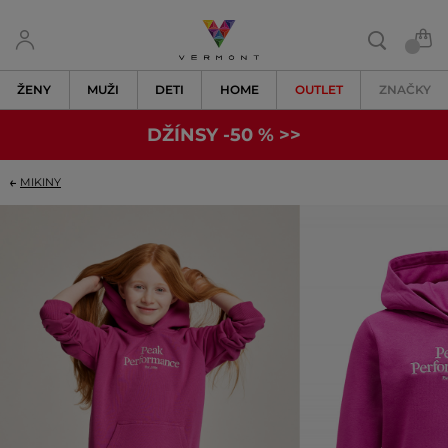
ŽENY
MUŽI
DETI
HOME
OUTLET
ZNAČKY
DŽÍNSY -50 % >>
MIKINY