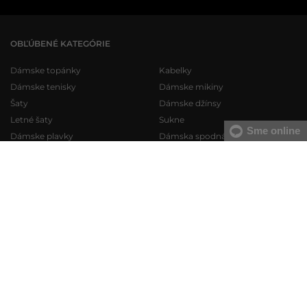
OBĽÚBENÉ KATEGÓRIE
Dámske topánky
Kabelky
Dámske tenisky
Dámske mikiny
Šaty
Dámske džínsy
Letné šaty
Sukne
Sme online
Dámske plavky
Dámska spodná bielizeň
Pánske topánky
Pánske mikiny
Pánske tenisky
Pánske tepláky
Pánske džínsy
Pánske svetre
Pánske krátke nohavice
Pánske košele
Pánska spodná bielizeň
Pánske tričká
KONTAKT