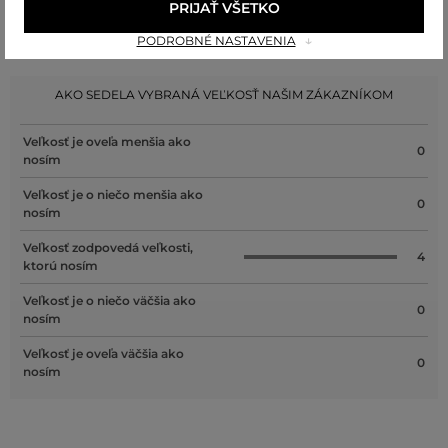
PRIJAŤ VŠETKO
PODROBNÉ NASTAVENIA
Recenzie
AKO SEDELA VYBRANÁ VEĽKOSŤ NAŠIM ZÁKAZNÍKOM
Veľkosť je oveľa menšia ako
0
nosím
Veľkosť je o niečo menšia ako
0
nosím
Veľkosť zodpovedá veľkosti,
4
ktorú nosím
Veľkosť je o niečo väčšia ako
0
nosím
Veľkosť je oveľa väčšia ako
0
nosím