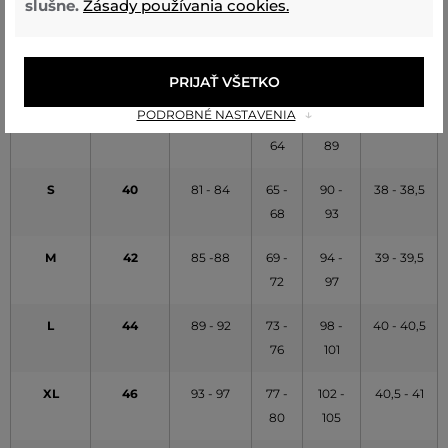
slušne.
Zásady používania cookies.
VEĽKOSŤ
VEĽKOSŤ
HRUDNÍK
PÁS
BOKY
RAMENÁ
GLOBAL
IT
(cm) [A]
(cm)
(cm)
(cm)
[B]
[C]
PRIJAŤ VŠETKO
PODROBNÉ NASTAVENIA
XS
38
77 - 80
61 -
86 -
37 - 37,5
64
89
S
40
81 - 84
65 -
90 -
38 - 38,5
68
93
M
42
85 -88
69 -
94 -
39 - 39,5
72
97
L
44
89 - 92
73 -
98 -
40 - 40,5
76
101
XL
46
93 - 97
77 -
102 -
40,5 - 41
80
105