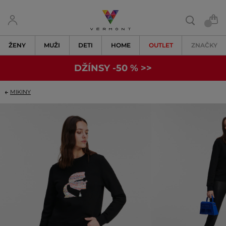
ŽENY
MUŽI
DETI
HOME
OUTLET
ZNAČKY
DŽÍNSY -50 % >>
MIKINY