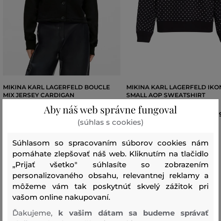
MIKINA KARL LAGERFELD BOUCLE
MIKINA KARL LAGERFELD IKO
MIX JERSEY CARDIGAN
SMALL AOP SWEATSHIRT
Aby náš web správne fungoval
259
,
90 €
1
(súhlas s cookies)
Dostupné veľkosti:
Dostupné veľkosti:
XS
,
S
,
M
,
L
,
XL
+1 ďalšia
XS
,
S
,
M
,
L
,
XL
Súhlasom so spracovaním súborov cookies nám
pomáhate zlepšovať náš web. Kliknutím na tlačidlo
„Prijať všetko" súhlasíte so zobrazením
personalizovaného obsahu, relevantnej reklamy a
môžeme vám tak poskytnúť skvelý zážitok pri
Tabuľka veľkostí Karl Lagerfeld
vašom online nakupovaní.
Ďakujeme,
k vašim dátam sa budeme správať