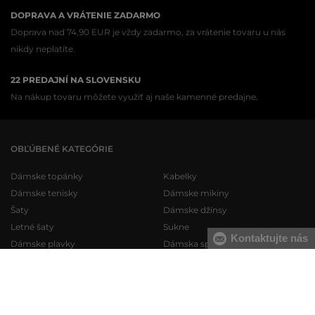
DOPRAVA A VRÁTENIE ZADARMO
Doprava nad 74,90 EUR je vždy zadarmo, za vrátenie tovaru u nás
nikdy neplatíte.
22 PREDAJNÍ NA SLOVENSKU
Na nákup tovaru môžete využiť aj naše kamenné predajne.
OBĽÚBENÉ KATEGÓRIE
Dámske topánky
Kabelky
Dámske tenisky
Dámske mikiny
Šaty
Dámske džínsy
Letné šaty
Sukne
Kontaktujte nás
Dámske plavky
Dámska spodná bielizeň
Pánske topánky
Pánske mikiny
Pánske tenisky
Pánske tepláky
Pánske džínsy
Pánske svetre