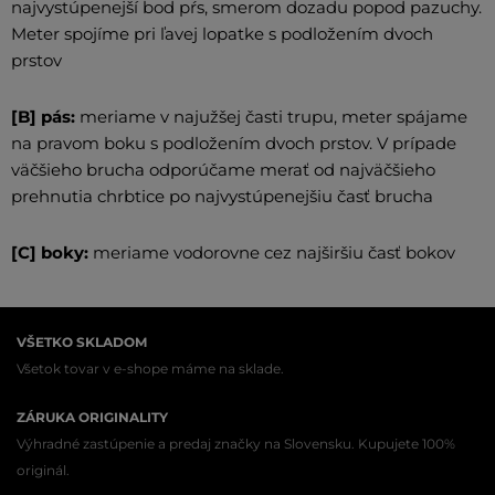
najvystúpenejší bod pŕs, smerom dozadu popod pazuchy.
Meter spojíme pri ľavej lopatke s podložením dvoch
prstov
[B] pás:
meriame v najužšej časti trupu, meter spájame
na pravom boku s podložením dvoch prstov. V prípade
väčšieho brucha odporúčame merať od najväčšieho
prehnutia chrbtice po najvystúpenejšiu časť brucha
[C] boky:
meriame vodorovne cez najširšiu časť bokov
VŠETKO SKLADOM
Všetok tovar v e-shope máme na sklade.
ZÁRUKA ORIGINALITY
Výhradné zastúpenie a predaj značky na Slovensku. Kupujete 100%
originál.