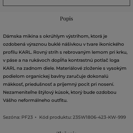
Popis
Dámska mikina s okrúhlym výstrihom, ktorá je
ozdobená výraznou buklé nášivkou v tvare ikonického
profilu KARL. Rovný strih s rebrovaným lemom pri krku,
v páse a na rukávoch dopĺňa kontrastnú potlač loga
KARL na zadnom diele. Materiálové zloženie s vysokým
podielom organickej bavlny zaručuje dokonalú
mäkkosť, priedušnosť a príjemný pocit pri nosení.
Nezameniteľne štýlový kúsok, ktorý bude ozdobou
Vášho neformálneho outfitu.
Sezóna: PF23
Kód produktu:
235W1806-423-KW-999