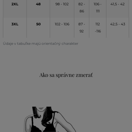
2XL
48
98 - 102
82 -
106 -
41,5 - 42
86
111
3XL
50
102 - 106
87 -
112
42,5 - 43
92
-116
Údaje v tabuľke majú orientačný charakter
Ako sa správne zmerať