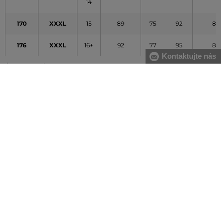
14
170
XXXL
15
89
75
92
80
176
XXXL
16+
92
77
95
82
Kontaktujte nás
Údaje v tabuľke majú orientačný charakter
VŠETKO SKLADOM
Všetok tovar v e-shope máme na sklade.
ZÁRUKA ORIGINALITY
Výhradné zastúpenie a predaj značky na Slovensku. Kupujete 100%
originál.
DOPRAVA A VRÁTENIE ZADARMO
Doprava nad 74,90 EUR je vždy zadarmo, za vrátenie tovaru u nás
nikdy neplatíte.