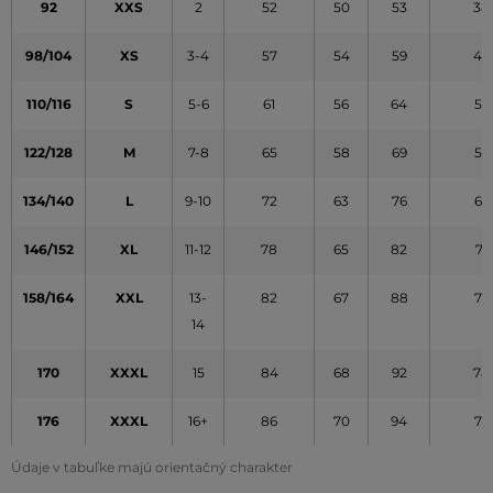
92
XXS
2
52
50
53
38
98/104
XS
3-4
57
54
59
45
110/116
S
5-6
61
56
64
52
122/128
M
7-8
65
58
69
59
134/140
L
9-10
72
63
76
65
146/152
XL
11-12
78
65
82
71
158/164
XXL
13-
82
67
88
77
14
170
XXXL
15
84
68
92
78
176
XXXL
16+
86
70
94
79
Údaje v tabuľke majú orientačný charakter