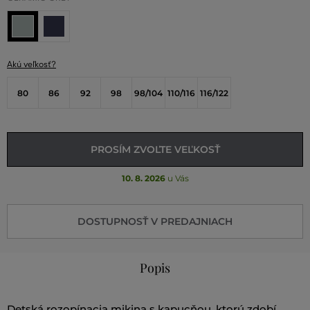
Akú veľkosť?
80
86
92
98
98/104
110/116
116/122
PROSÍM ZVOĽTE VEĽKOSŤ
10. 8. 2026
u Vás
DOSTUPNOSŤ V PREDAJNIACH
Popis
Detská rozopínacia mikina s kapucňou, ktorú zdobí