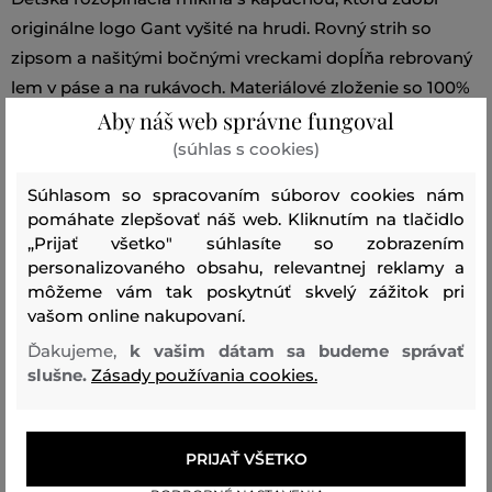
originálne logo Gant vyšité na hrudi. Rovný strih so
zipsom a našitými bočnými vreckami dopĺňa rebrovaný
lem v páse a na rukávoch. Materiálové zloženie so 100%
Aby náš web správne fungoval
podielom prémiovej bavlny zaručuje dokonalú
priedušnosť, mäkkosť a maximálne príjemný pocit pri
(súhlas s cookies)
nosení. Veľmi praktický a zároveň štýlový kúsok vhodný
Súhlasom so spracovaním súborov cookies nám
na každodenné nosenie.
pomáhate zlepšovať náš web. Kliknutím na tlačidlo
„Prijať všetko" súhlasíte so zobrazením
personalizovaného obsahu, relevantnej reklamy a
Sezóna: SS26
Kód produktu:
812100035-326-GB-10
môžeme vám tak poskytnúť skvelý zážitok pri
vašom online nakupovaní.
Zloženie
Ďakujeme,
k vašim dátam sa budeme správať
slušne.
Zásady používania cookies.
vrchný materiál
BAVLNA
100 %
PRIJAŤ VŠETKO