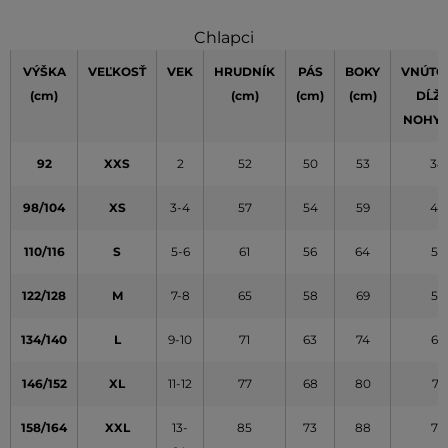
Chlapci
VÝŠKA
VEĽKOSŤ
VEK
HRUDNÍK
PÁS
BOKY
VNÚTO
(cm)
(cm)
(cm)
(cm)
DĹŽ
NOHY
92
XXS
2
52
50
53
38
98/104
XS
3-4
57
54
59
45
110/116
S
5-6
61
56
64
52
122/128
M
7-8
65
58
69
59
134/140
L
9-10
71
63
74
65
146/152
XL
11-12
77
68
80
71
158/164
XXL
13-
85
73
88
77