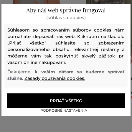
Aby náš web správne fungoval
(súhlas s cookies)
Súhlasom so spracovaním súborov cookies nám
pomáhate zlepšovať náš web. Kliknutím na tlačidlo
„Prijať všetko" súhlasíte so zobrazením
personalizovaného obsahu, relevantnej reklamy a
môžeme vám tak poskytnúť skvelý zážitok pri
vašom online nakupovaní.
Ďakujeme,
k vašim dátam sa budeme správať
slušne.
Zásady používania cookies.
MIKINA DIESEL S-MACS-HOOD-V3
MIKINA DIESEL S-GINN-V1 SW
SWEAT-SHIRT
SHIRT
177
,
90 €
1
124
,
50 €
1
PRIJAŤ VŠETKO
Dostupné veľkosti:
Dostupné veľkosti:
M
,
L
,
XL
,
XXL
S
,
M
,
L
,
XL
,
XXL
PODROBNÉ NASTAVENIA