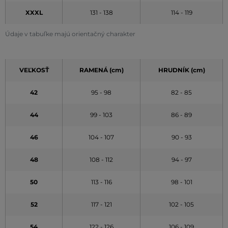
XXXL
131 - 138
114 - 119
Údaje v tabuľke majú orientačný charakter
VEĽKOSŤ
RAMENÁ (cm)
HRUDNÍK (cm)
42
95 - 98
82 - 85
44
99 - 103
86 - 89
46
104 - 107
90 - 93
48
108 - 112
94 - 97
50
113 - 116
98 - 101
52
117 - 121
102 - 105
54
122 - 126
106 - 109