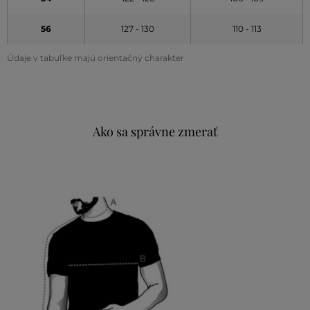
56
127 - 130
110 - 113
Údaje v tabuľke majú orientačný charakter
Ako sa správne zmerať