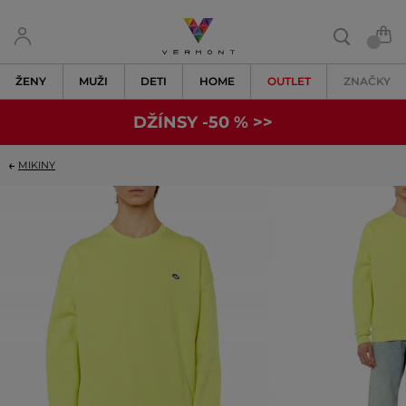
ŽENY
MUŽI
DETI
HOME
OUTLET
ZNAČKY
DŽÍNSY -50 % >>
MIKINY