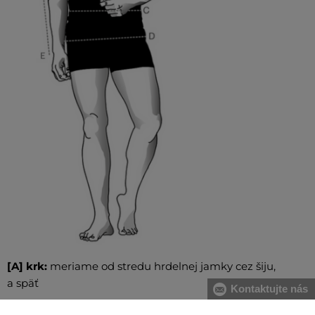
[A] krk:
meriame od stredu hrdelnej jamky cez šiju,
a späť
Kontaktujte nás