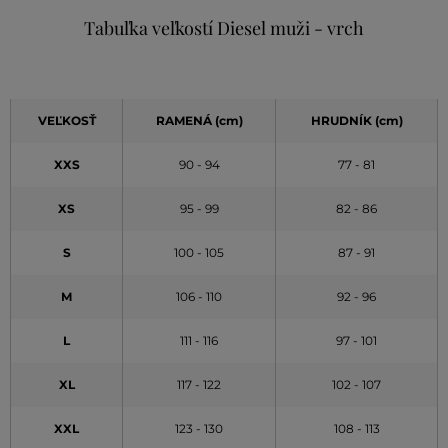
Tabuľka veľkostí Diesel muži - vrch
VEĽKOSŤ
RAMENÁ (cm)
HRUDNÍK (cm)
XXS
90 - 94
77 - 81
XS
95 - 99
82 - 86
S
100 - 105
87 - 91
M
106 - 110
92 - 96
L
111 - 116
97 - 101
XL
117 - 122
102 - 107
XXL
123 - 130
108 - 113