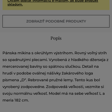
Chcem dostať informáciu e-mailom, ak bude produkt
skladom.
ZOBRAZIŤ PODOBNÉ PRODUKTY
Popis
Pánska mikina s okrúhlym výstrihom. Rovný voľný strih
so spadnutými plecami. Vyrobená z hladkého džerseja z
mercerovanej bavlny so spätnou slučkou. Detail na
hrudi v podobe oválnej nášivky žakárového loga
písmena „D“. Rebrované pružné lemy. Tento kus bol
vyrobený zodpovedne. Zodpovedá veľkosti, vezmite si
svoju normálnu veľkosť. Model má na sebe veľkosť L a
meria 182 cm.