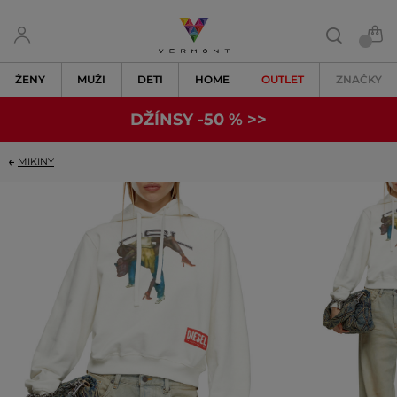
ŽENY
MUŽI
DETI
HOME
OUTLET
ZNAČKY
DŽÍNSY -50 % >>
MIKINY