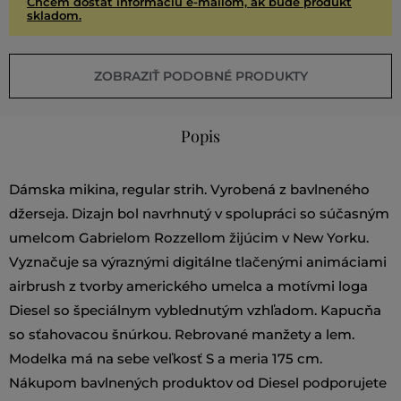
Chcem dostať informáciu e-mailom, ak bude produkt
skladom.
ZOBRAZIŤ PODOBNÉ PRODUKTY
Popis
Dámska mikina, regular strih. Vyrobená z bavlneného
džerseja. Dizajn bol navrhnutý v spolupráci so súčasným
umelcom Gabrielom Rozzellom žijúcim v New Yorku.
Vyznačuje sa výraznými digitálne tlačenými animáciami
airbrush z tvorby amerického umelca a motívmi loga
Diesel so špeciálnym vyblednutým vzhľadom. Kapucňa
so sťahovacou šnúrkou. Rebrované manžety a lem.
Modelka má na sebe veľkosť S a meria 175 cm.
Nákupom bavlnených produktov od Diesel podporujete