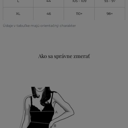
L
44
105 - 109
93 - 97
XL
46
110+
98+
Údaje v tabuľke majú orientačný charakter
Ako sa správne zmerať