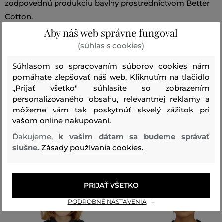
zodpovednú produkciu bavlny prostredníctvom Better
Cotton.
Aby náš web správne fungoval
Sezóna: SS24
Kód produktu:
(súhlas s cookies)
A13255_0AKAL-324-DW-141
Súhlasom so spracovaním súborov cookies nám
pomáhate zlepšovať náš web. Kliknutím na tlačidlo
Zloženie
„Prijať všetko" súhlasíte so zobrazením
personalizovaného obsahu, relevantnej reklamy a
môžeme vám tak poskytnúť skvelý zážitok pri
vrchný materiál
vašom online nakupovaní.
BAVLNA
Ďakujeme,
k vašim dátam sa budeme správať
100 %
slušne.
Zásady používania cookies.
Odporúčané produkty
PRIJAŤ VŠETKO
PODROBNÉ NASTAVENIA