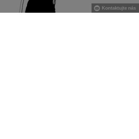
Kontaktujte nás
[A] hrudník:
meriame vo vodorovnej rovine vpredu cez
najvystúpenejší bod pŕs, smerom dozadu popod pazuchy.
Meter spojíme pri ľavej lopatke s podložením dvoch
prstov