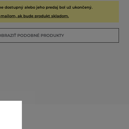
ne dostupný alebo jeho predaj bol už ukončený.
-mailom, ak bude produkt skladom.
OBRAZIŤ PODOBNÉ PRODUKTY
EDANÉ