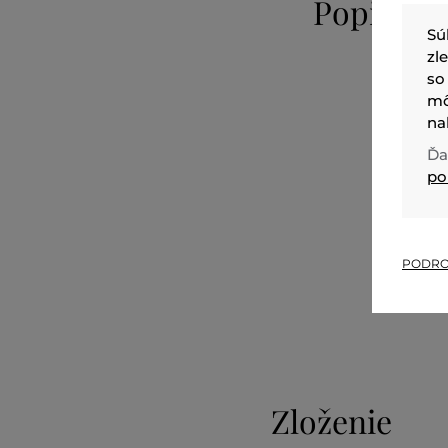
Popis
Sú
zl
so
mô
na
Ďa
po
PODRO
Zloženie