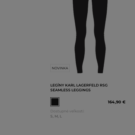
NOVINKA
LEGÍNY KARL LAGERFELD RSG
SEAMLESS LEGGINGS
164
,
90 €
Dostupné veľkosti:
S
,
M
,
L