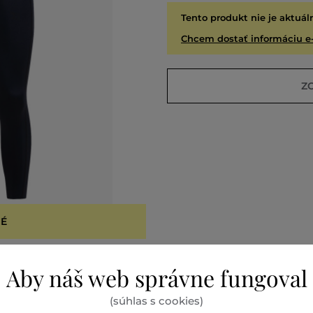
Tento produkt nie je aktuál
Chcem dostať informáciu e
Z
É
VYPR
Aby náš web správne fungoval
(súhlas s cookies)