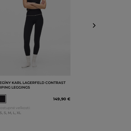
XS
,
S
,
M
,
L
,
XL
EGÍNY KARL LAGERFELD CONTRAST
IPING LEGGINGS
149
,
90 €
ostupné veľkosti:
S
,
S
,
M
,
L
,
XL