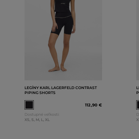
LEGÍNY KARL LAGERFELD CONTRAST
L
PIPING SHORTS
P
112
,
90 €
Dostupné veľkosti:
D
XS
,
S
,
M
,
L
,
XL
X