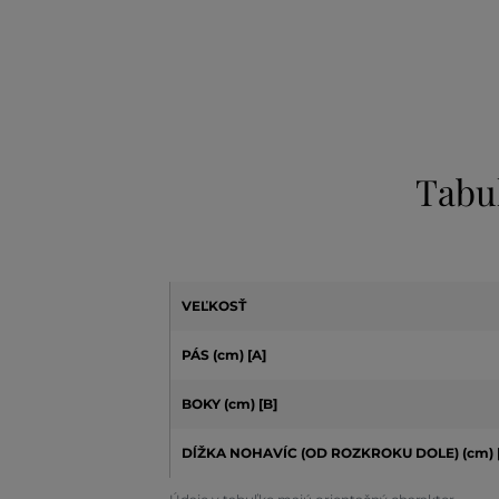
Tabu
VEĽKOSŤ
PÁS (cm) [A]
BOKY (cm) [B]
DĺŽKA NOHAVÍC (OD ROZKROKU DOLE) (cm) 