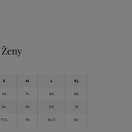
 Ženy
S
M
L
XL
69
74
80
86
94
99
105
111
77,5
79
80,5
82