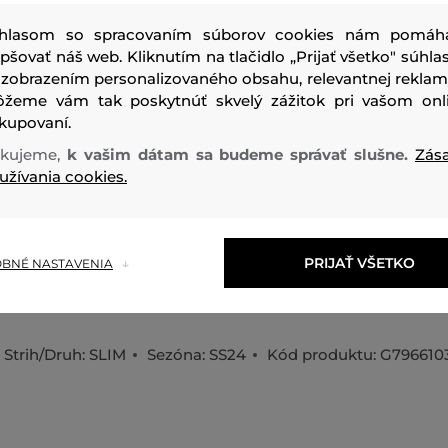
hlasom so spracovaním súborov cookies nám pomáh
epšovať náš web. Kliknutím na tlačidlo „Prijať všetko" súhlas
 zobrazením personalizovaného obsahu, relevantnej reklam
Dámske, elastické nohavice. Priliehavý strih, pružný vysok
žeme vám tak poskytnúť skvelý zážitok pri vašom onl
nastaviteľným sťahovaním na šnúrku, sú vybavené dvoma
kupovaní.
nohaviciach, dostatočne veľkými na telefón. Laserom strih
kujeme,
k vašim dátam sa budeme správať slušne.
Zás
neopracovaným lemom, ploché švy, ktoré zabraňujú odieran
užívania cookies.
s logom P a veľká reflexná potlač Peak Performance na no
tesne sedia na tele a pôsobia ako kompresný a tvarujúci o
čiastočne recyklovaného materiálu, ktorý je rýchloschnúci
PRIJAŤ VŠETKO
BNÉ NASTAVENIA
nepriehľadný. Veľmi praktický a pohodlný kúsok pre všetky
športové aktivity.
Strih/Druh:
SLIM
Sezóna: SS24
Kód produktu:
G796610