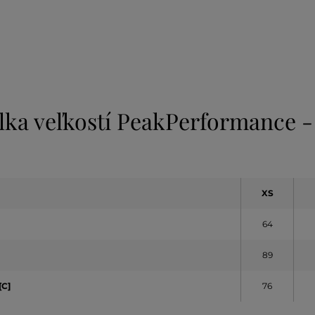
lka veľkostí PeakPerformance -
XS
64
89
[C]
76