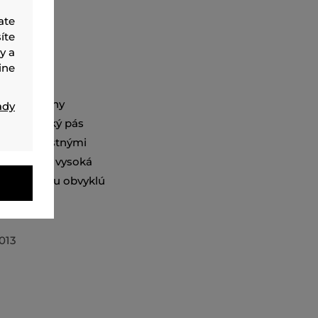
ate
íte
y a
ine
ckej tkaniny
ady
cia a vysoký pás
né kontrastnými
ť S-M a je vysoká
voľte svoju obvyklú
013