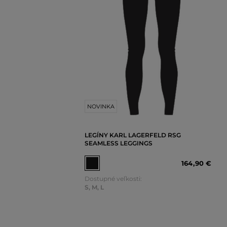
NOVINKA
LEGÍNY KARL LAGERFELD RSG
SEAMLESS LEGGINGS
164
,
90 €
Dostupné veľkosti:
S
,
M
,
L