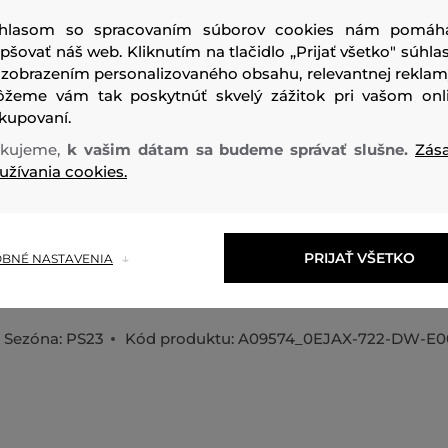
hlasom so spracovaním súborov cookies nám pomáh
epšovať náš web. Kliknutím na tlačidlo „Prijať všetko" súhlas
 zobrazením personalizovaného obsahu, relevantnej reklam
žeme vám tak poskytnúť skvelý zážitok pri vašom onl
kupovaní.
Dámske legíny. Kolekcia DIESEL SPORT. Vyrobené z techni
kujeme,
k vašim dátam sa budeme správať slušne.
Zás
užívania cookies.
odvádzajúcej pot. Rebrovaná štruktúra, bezšvová konštruk
zaručujú pružné a mimoriadne pohodlné nosenie. Ozdobe
rebrovanými pásmi na bokoch. Modelka má na sebe veľkos
175 cm. Veľkosť zodpovedá bežnému značeniu, pri výbere z
PRIJAŤ VŠETKO
BNÉ NASTAVENIA
veľkosť.
Sezóna: PS23
Kód produktu:
A09574_0EJAX-722-DW-E0