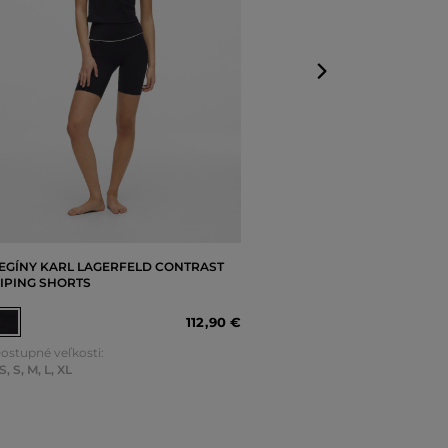
EGÍNY KARL LAGERFELD CONTRAST
IPING SHORTS
112
,
90 €
ostupné veľkosti:
S
,
S
,
M
,
L
,
XL