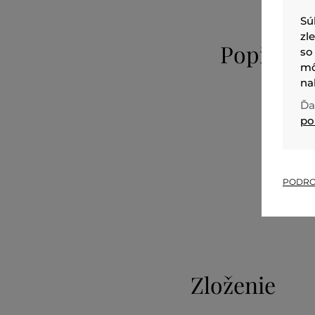
Sú
zl
Popis
so
mô
na
Ďa
po
PODRO
Zloženie