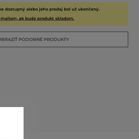
ne dostupný alebo jeho predaj bol už ukončený.
-mailom, ak bude produkt skladom.
OBRAZIŤ PODOBNÉ PRODUKTY
EDANÉ