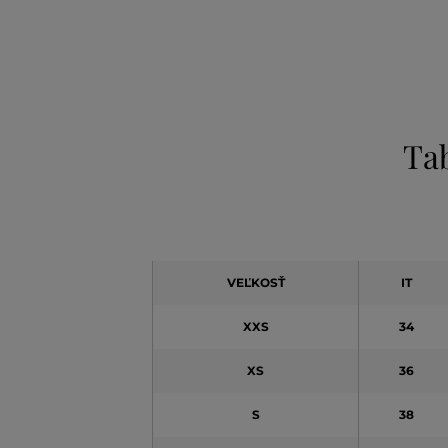
Tab
VEĽKOSŤ
IT
XXS
34
XS
36
S
38