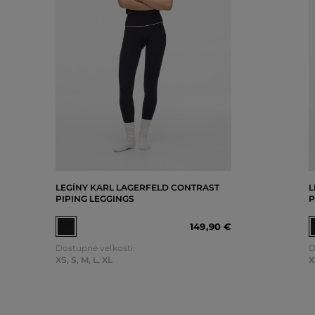
LEGÍNY KARL LAGERFELD CONTRAST
L
PIPING LEGGINGS
P
149
,
90 €
Dostupné veľkosti:
D
XS
,
S
,
M
,
L
,
XL
X