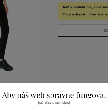
Tento produkt nie je aktuál
Chcem dostať informáciu e
Z
Aby náš web správne fungoval
É
VYPR
(súhlas s cookies)