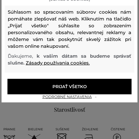
pri nosení si navždy zamilujete. Veľmi nápaditý a zároveň
vkusný doplnok, ktorý štýlovo doladí Váš elegantný
Súhlasom so spracovaním súborov cookies nám
outfit.
pomáhate zlepšovať náš web. Kliknutím na tlačidlo
„Prijať všetko" súhlasíte so zobrazením
personalizovaného obsahu, relevantnej reklamy a
Sezóna: SS24
Kód produktu:
9950127-324-GC-5-0
môžeme vám tak poskytnúť skvelý zážitok pri
vašom online nakupovaní.
Zloženie
Ďakujeme,
k vašim dátam sa budeme správať
slušne.
Zásady používania cookies.
vrchný materiál
HODVÁB
100 %
PRIJAŤ VŠETKO
PODROBNÉ NASTAVENIA
Starostlivosť
PRANIE
BIELENIE
SUŠENIE
ŽEHLENIE
ČISTENIE