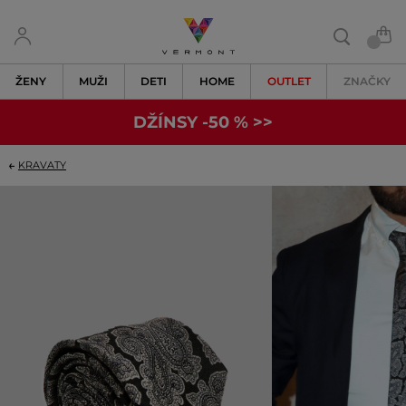
ŽENY
MUŽI
DETI
HOME
OUTLET
ZNAČKY
DŽÍNSY -50 % >>
KRAVATY