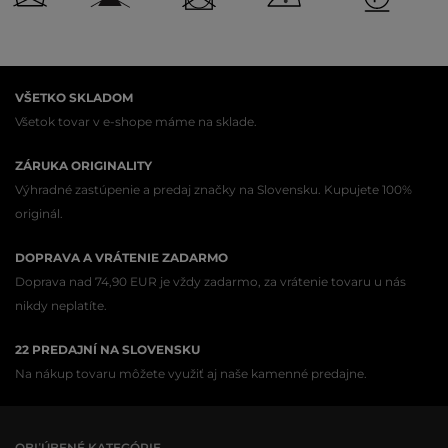
VŠETKO SKLADOM
Všetok tovar v e-shope máme na sklade.
ZÁRUKA ORIGINALITY
Výhradné zastúpenie a predaj značky na Slovensku. Kupujete 100%
originál.
DOPRAVA A VRÁTENIE ZADARMO
Doprava nad 74,90 EUR je vždy zadarmo, za vrátenie tovaru u nás
nikdy neplatíte.
22 PREDAJNÍ NA SLOVENSKU
Na nákup tovaru môžete využiť aj naše kamenné predajne.
OBĽÚBENÉ KATEGÓRIE