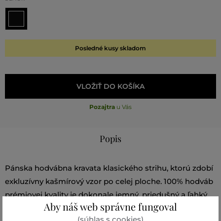
Posledné kusy skladom
VLOŽIŤ DO KOŠÍKA
Pozajtra
u Vás
Popis
Pánska hodvábna kravata klasického strihu, ktorú zdobí
exkluzívny kašmírový vzor po celej ploche. 100% hodváb
prémiovej kvality je dokonale jemný, priedušný a ľahký.
Aby náš web správne fungoval
Jeho charakteristický lesk a neobyčajne príjemný pocit
(súhlas s cookies)