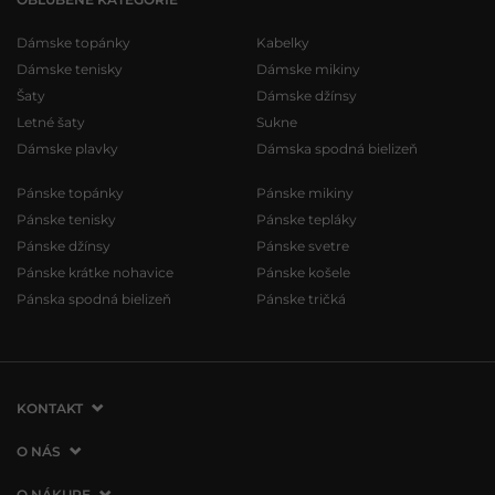
Dámske topánky
Kabelky
Dámske tenisky
Dámske mikiny
Šaty
Dámske džínsy
Letné šaty
Sukne
Dámske plavky
Dámska spodná bielizeň
Pánske topánky
Pánske mikiny
Pánske tenisky
Pánske tepláky
Pánske džínsy
Pánske svetre
Pánske krátke nohavice
Pánske košele
Pánska spodná bielizeň
Pánske tričká
KONTAKT
VERMONT Services Slovakia s. r. o.
O NÁS
Vlčie hrdlo 53
O spoločnosti
O NÁKUPE