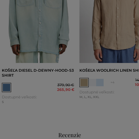
KOŠEĽA DIESEL D-DEWNY-HOOD-S3
KOŠEĽA WOOLRICH LINEN SH
SHIRT
1
+4
1
379
,
90 €
265
,
90 €
Dostupné veľkosti:
Dostupné veľkosti:
M
,
L
,
XL
,
XXL
S
Recenzie