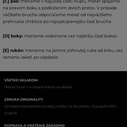
[C] pás:
meriame v najužšej časti trupu, meter spájame
na pravom boku s podložením dvoch prstov. V prípade
väčšieho brucha odporúčame merať od najväčšieho
prehnutia chrbtice po najvystúpenejšiu časť brucha
[D] boky:
meriame vodorovne cez najširšiu časť bokov
[E] rukáv:
meriame na jemne zohnutej ruke od krku, cez
rameno, lakeť, po zápästie
VŠETKO SKLADOM
Všetok tovar v e-shope máme na sklade.
ZÁRUKA ORIGINALITY
Výhradné zastúpenie a predaj značky na Slovensku. Kupujete 100%
originál.
DOPRAVA A VRÁTENIE ZADARMO