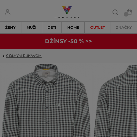
ŽENY
MUŽI
DETI
HOME
OUTLET
ZNAČKY
DŽÍNSY -50 % >>
S DLHÝM RUKÁVOM