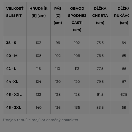
VEĽKOSŤ
HRUDNÍK
PÁS
OBVOD
DĹŽKA
DĹŽKA
SLIM FIT
[B] (cm)
[C]
SPODNEJ
CHRBTA
RUKÁVO
(cm)
ČASTI
(cm)
(cm)
(cm)
38 - S
102
96
102
75,5
64
40 - M
108
102
106
76,5
65
42 - L
116
110
112
77,5
66
44 -XL
124
120
120
79,5
67
46 - XXL
132
128
128
81,5
67,5
48 - 3XL
140
136
136
83,5
68
Údaje v tabuľke majú orientačný charakter