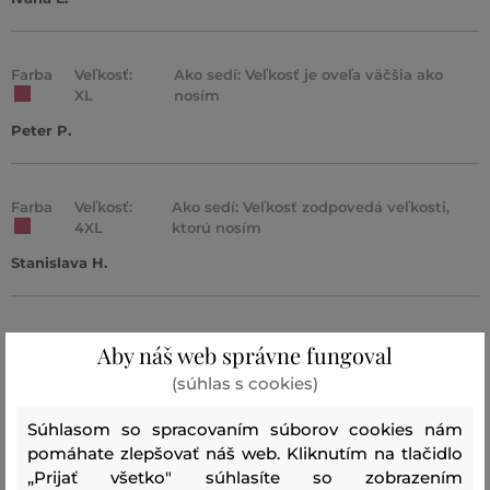
Farba
Veľkosť:
Ako sedí: Veľkosť je oveľa väčšia ako
XL
nosím
Peter P.
Farba
Veľkosť:
Ako sedí: Veľkosť zodpovedá veľkosti,
4XL
ktorú nosím
Stanislava H.
Farba
Veľkosť:
Ako sedí: Veľkosť zodpovedá veľkosti,
Aby náš web správne fungoval
XXL
ktorú nosím
(súhlas s cookies)
Libor D.
Súhlasom so spracovaním súborov cookies nám
pomáhate zlepšovať náš web. Kliknutím na tlačidlo
Farba
Veľkosť:
Ako sedí: Veľkosť zodpovedá veľkosti,
„Prijať všetko" súhlasíte so zobrazením