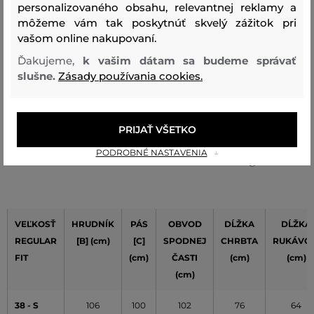
L
ktorú nosím
personalizovaného obsahu, relevantnej reklamy a
môžeme vám tak poskytnúť skvelý zážitok pri
Václav K.
vašom online nakupovaní.
Ďakujeme,
k vašim dátam sa budeme správať
Farba
Veľkosť:
Ako sedí: Veľkosť zodpovedá veľkosti,
slušne.
Zásady používania cookies.
L
ktorú nosím
Hana W.
PRIJAŤ VŠETKO
PODROBNÉ NASTAVENIA
Tabuľka veľkostí Camel Active - Košele Regular Fit
VEĽKOSŤ
HRUDNÍK
PÁS
OBVOD
DĹŽKA
DĹŽKA
REGULAR
[B] (cm)
[C]
SPODNEJ
CHRBTA
RUKÁVO
FIT
(cm)
ČASTI
(cm)
(cm)
(cm)
38 - S
106
100
102
76
64