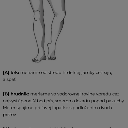
[A] krk:
meriame od stredu hrdelnej jamky cez šiju,
a späť
[B] hrudník:
meriame vo vodorovnej rovine vpredu cez
najvystúpenejší bod pŕs, smerom dozadu popod pazuchy.
Meter spojíme pri ľavej lopatke s podložením dvoch
prstov