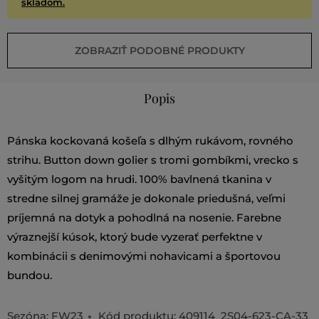
skladom.
ZOBRAZIŤ PODOBNÉ PRODUKTY
Popis
Pánska kockovaná košeľa s dlhým rukávom, rovného
strihu. Button down golier s tromi gombíkmi, vrecko s
vyšitým logom na hrudi. 100% bavlnená tkanina v
stredne silnej gramáže je dokonale priedušná, veľmi
príjemná na dotyk a pohodlná na nosenie. Farebne
výraznejší kúsok, ktorý bude vyzerať perfektne v
kombinácii s denimovými nohavicami a športovou
bundou.
Sezóna: FW23
Kód produktu:
409114_2S04-623-CA-33