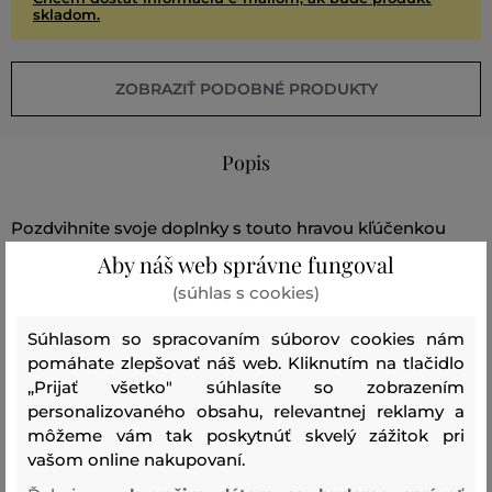
skladom.
ZOBRAZIŤ PODOBNÉ PRODUKTY
Popis
Pozdvihnite svoje doplnky s touto hravou kľúčenkou
maca s letnou tématikou. Zapínanie na krúžok zaisťuje
Aby náš web správne fungoval
jednoduché pripevnenie na kľúče, vďaka čomu je to
(súhlas s cookies)
premyslený darček. Dokonalý darček aj nezameniteľne
Súhlasom so spracovaním súborov cookies nám
štýlový doplnok pre všetkých milovníkov značky Aldo.
pomáhate zlepšovať náš web. Kliknutím na tlačidlo
„Prijať všetko" súhlasíte so zobrazením
Sezóna: BAS
Kód produktu:
14343808-BAS-AC-450
personalizovaného obsahu, relevantnej reklamy a
môžeme vám tak poskytnúť skvelý zážitok pri
vašom online nakupovaní.
Zloženie