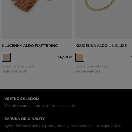
KĽÚČENKA ALDO FLUTTERING
KĽÚČENKA ALDO LINKLUXE
34
,
90 €
Dostupné veľkosti:
Dostupné veľkosti:
Jedna veľkosť
Jedna veľkosť
VŠETKO SKLADOM
Všetok tovar v e-shope máme na sklade.
ZÁRUKA ORIGINALITY
Výhradné zastúpenie a predaj značky na Slovensku. Kupujete 100%