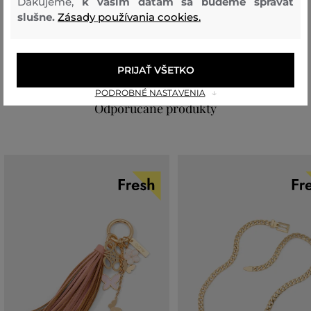
Ďakujeme,
k vašim dátam sa budeme správať
slušne.
Zásady používania cookies.
vrchný materiál
POLYESTER
ZLIATINA ZINKU
80 %
20 %
PRIJAŤ VŠETKO
PODROBNÉ NASTAVENIA
Odporúčané produkty