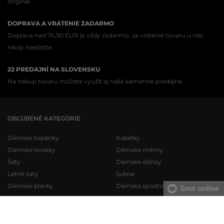
originál.
DOPRAVA A VRÁTENIE ZADARMO
Doprava nad 74,90 EUR je vždy zadarmo, za vrátenie tovaru u nás
nikdy neplatíte.
22 PREDAJNÍ NA SLOVENSKU
Na nákup tovaru môžete využiť aj naše kamenné predajne.
OBĽÚBENÉ KATEGÓRIE
Dámske topánky
Kabelky
Dámske tenisky
Dámske mikiny
Šaty
Dámske džínsy
Letné šaty
Sukne
Dámske plavky
Dámska spodná bielizeň
Sme online
Pánske topánky
Pánske mikiny
Pánske tenisky
Pánske tepláky