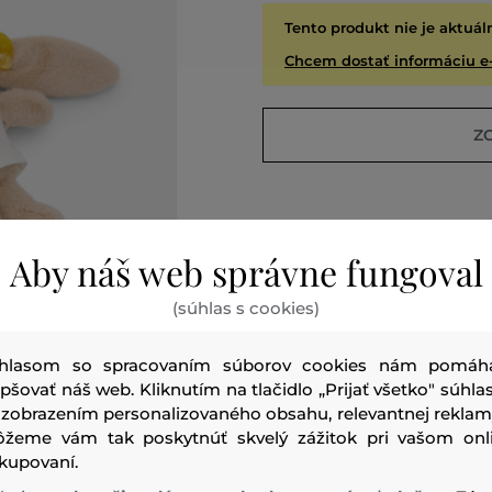
Tento produkt nie je aktuál
Chcem dostať informáciu e
Z
Aby náš web správne fungoval
(súhlas s cookies)
hlasom so spracovaním súborov cookies nám pomáh
epšovať náš web. Kliknutím na tlačidlo „Prijať všetko" súhlas
 zobrazením personalizovaného obsahu, relevantnej reklam
É
VYPR
žeme vám tak poskytnúť skvelý zážitok pri vašom onl
kupovaní.