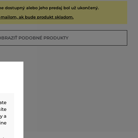
ne dostupný alebo jeho predaj bol už ukončený.
-mailom, ak bude produkt skladom.
OBRAZIŤ PODOBNÉ PRODUKTY
ate
íte
y a
EDANÉ
ine