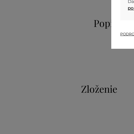
Ďa
po
Popis
PODRO
Zloženie