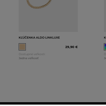
KĽÚČENKA ALDO LINKLUXE
K
29
,
90 €
Dostupné veľkosti:
D
Jedna veľkosť
J