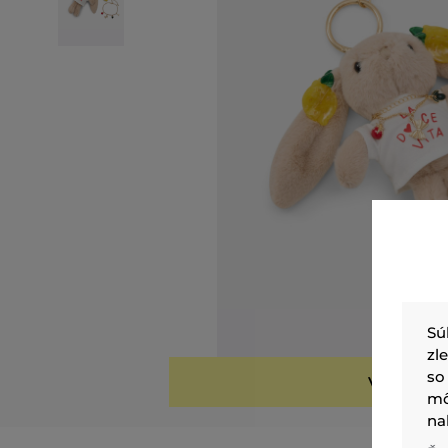
Sú
zl
so
VYPREDAN
mô
na