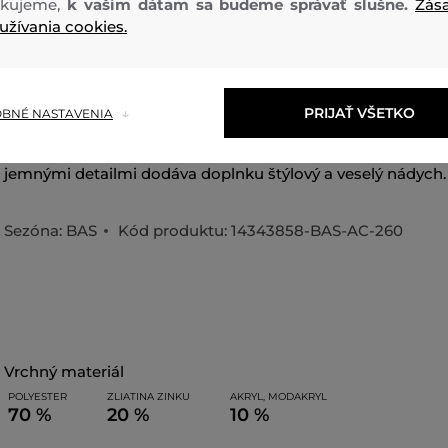
kujeme,
k vašim dátam sa budeme správať slušne.
Zás
užívania cookies.
PRIJAŤ VŠETKO
BNÉ NASTAVENIA
Plyšová kľúčenka od značky Aldo, ktorá oživí kabelku aj kľú
jemnými detailmi dodáva doplnku štýlový a veselý nádych.
Sezóna: BAS
Kód produktu:
14343858-BAS-AC-260
vrchný materiál
POLYESTER
ZLIATINA ZINKU
AKRYL, MODAKRYL
70 %
20 %
10 %