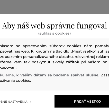
Aby náš web správne fungoval
Letný pánsky klobúk. Pohodlný a praktický design, zároveň
(súhlas s cookies)
Športovo - elegantný doplnok v letnom období, ktorý nes
šetníku.
hlasom so spracovaním súborov cookies nám pomáh
epšovať náš web. Kliknutím na tlačidlo „Prijať všetko" súhlas
 zobrazením personalizovaného obsahu, relevantnej reklam
Sezóna: SS23
Kód produktu:
401120_1H12-323-CC-93
žeme vám tak poskytnúť skvelý zážitok pri vašom onl
kupovaní.
kujeme,
k vašim dátam sa budeme správať slušne.
Zás
užívania cookies.
vrchný materiál
BAVLNA
POLYESTER
PRIJAŤ VŠETKO
62 %
38 %
BNÉ NASTAVENIA