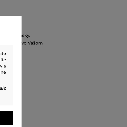
 veľmi pánsky.
mie chýbať vo Vašom
ate
íte
y a
ine
ady