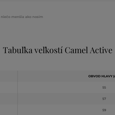
 o niečo menšia ako nosím
Tabuľka veľkostí Camel Active
OBVOD HLAVY (
55
57
59