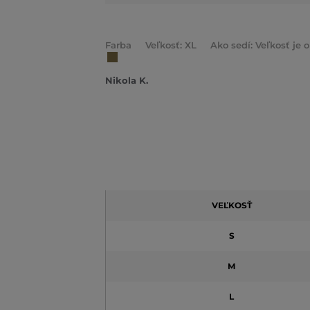
Farba
Veľkosť: XL
Ako sedí: Veľkosť je
Nikola K.
VEĽKOSŤ
S
M
L