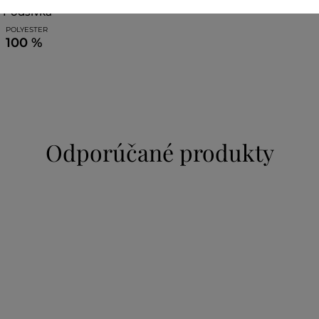
podšívka
POLYESTER
100 %
Odporúčané produkty