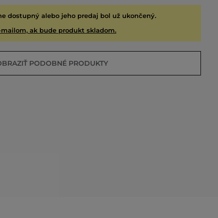
ne dostupný alebo jeho predaj bol už ukončený.
-mailom, ak bude produkt skladom.
OBRAZIŤ PODOBNÉ PRODUKTY
EDANÉ