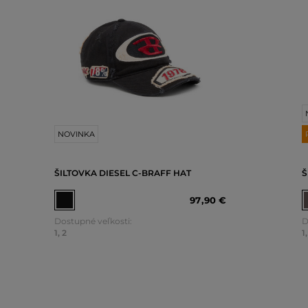
NOVINKA
ŠILTOVKA DIESEL C-BRAFF HAT
Š
97
,
90 €
Dostupné veľkosti:
D
1
,
2
1
,