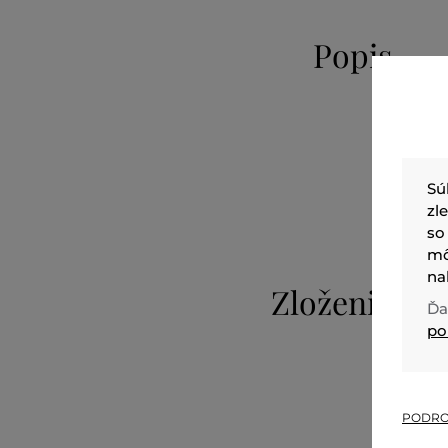
Popis
Sú
zl
so
mô
na
Zloženie
Ďa
po
PODRO