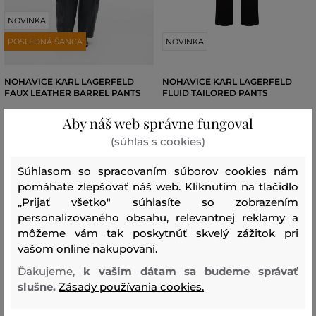
NOVINKA
POSLEDNÁ ŠANCA
NOVINKA
NOHAVICE KARL LAGERFELD
NOHAVICE KARL LAGERFELD
FAUX LEATHER BARREL PANTS
FLUID TAILORED PANTS
Aby náš web správne fungoval
309
,
90 €
199
,
90 €
(súhlas s cookies)
Dostupné veľkosti:
Dostupné veľkosti:
42
,
44
,
46
+1 ďalšia
38
,
40
,
42
,
44
,
46
Súhlasom so spracovaním súborov cookies nám
pomáhate zlepšovať náš web. Kliknutím na tlačidlo
„Prijať všetko" súhlasíte so zobrazením
personalizovaného obsahu, relevantnej reklamy a
môžeme vám tak poskytnúť skvelý zážitok pri
vašom online nakupovaní.
Ďakujeme,
k vašim dátam sa budeme správať
slušne.
Zásady používania cookies.