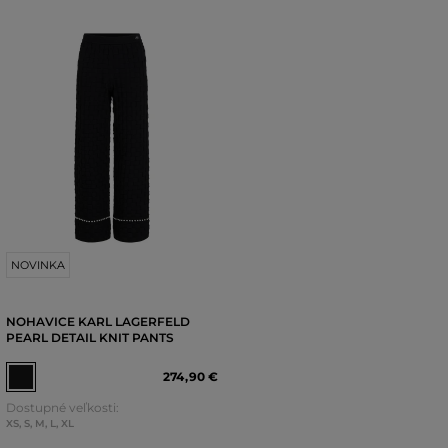
NOVINKA
NOHAVICE KARL LAGERFELD
PEARL DETAIL KNIT PANTS
274
,
90 €
Dostupné veľkosti:
XS
,
S
,
M
,
L
,
XL