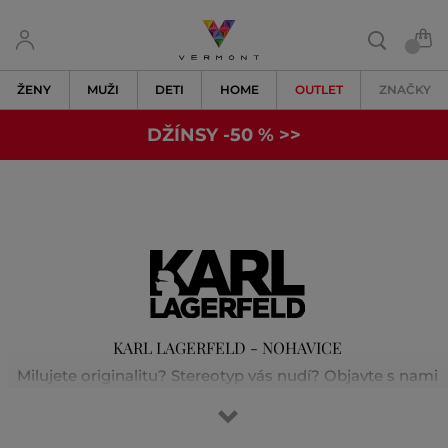
ŽENY
MUŽI
DETI
HOME
OUTLET
ZNAČKY
DŽÍNSY -50 % >>
KARL LAGERFELD - NOHAVICE
Milujete originalitu? Stereotyp vás nudí? Objavte s nami
svet Karla Lagerfelda. Dokonalú kombináciu nenúteného
parížskeho štýlu a rock-chic elegancie. Karl bol originálny,