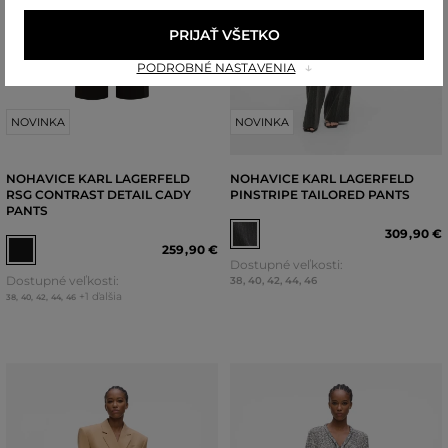
PRIJAŤ VŠETKO
PODROBNÉ NASTAVENIA
NOVINKA
NOVINKA
NOHAVICE KARL LAGERFELD
NOHAVICE KARL LAGERFELD
RSG CONTRAST DETAIL CADY
PINSTRIPE TAILORED PANTS
PANTS
309
,
90 €
259
,
90 €
Dostupné veľkosti:
Dostupné veľkosti:
38
,
40
,
42
,
44
,
46
+1 ďalšia
38
,
40
,
42
,
44
,
46