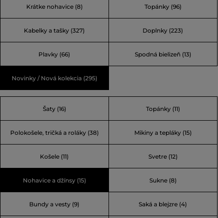
Krátke nohavice (8)
Topánky (96)
Kabelky a tašky (327)
Doplnky (223)
Plavky (66)
Spodná bielizeň (13)
Novinky / Nová kolekcia (295)
Šaty (16)
Topánky (11)
Polokošele, tričká a roláky (38)
Mikiny a tepláky (15)
Košele (11)
Svetre (12)
Nohavice a džínsy (15)
Sukne (8)
Bundy a vesty (9)
Saká a blejzre (4)