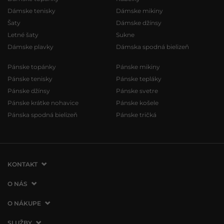
Dámske tenisky
Dámske mikiny
Šaty
Dámske džínsy
Letné šaty
Sukne
Dámske plavky
Dámska spodná bielizeň
Pánske topánky
Pánske mikiny
Pánske tenisky
Pánske tepláky
Pánske džínsy
Pánske svetre
Pánske krátke nohavice
Pánske košele
Pánska spodná bielizeň
Pánske tričká
KONTAKT
VERMONT Services Slovakia s. r. o.
O NÁS
Vlčie hrdlo 53
O spoločnosti
O NÁKUPE
821 07 Bratislava
Kontakt
Slovenská republika
Ako nakupovať
SLUŽBY