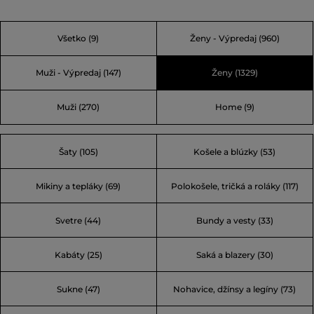
ľahko výstredný no vždy nápaditý. Jeden z jeho slávnych
karlizmov vraví: „Móda je hra, ktorú treba hrať vážne.“
Všetko
(9)
Ženy - Výpredaj
(960)
Alebo „Nuda je zločin.“ Vo svete Karla sa nudiť nebudete.
Muži - Výpredaj
(147)
Ženy
(1329)
Muži
(270)
Home
(9)
Šaty (105)
Košele a blúzky (53)
Mikiny a tepláky (69)
Polokošele, tričká a roláky (117)
Svetre (44)
Bundy a vesty (33)
Kabáty (25)
Saká a blazery (30)
Sukne (47)
Nohavice, džínsy a legíny (73)