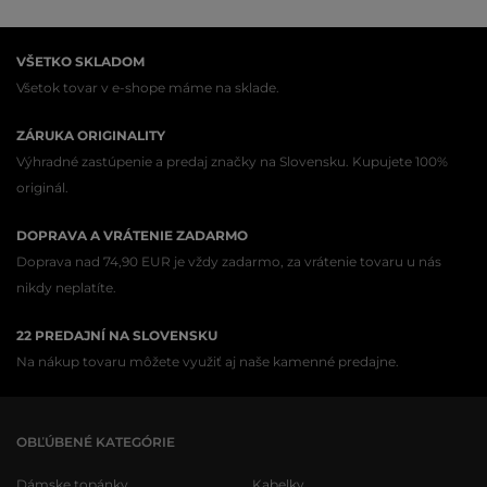
VŠETKO SKLADOM
Všetok tovar v e-shope máme na sklade.
ZÁRUKA ORIGINALITY
Výhradné zastúpenie a predaj značky na Slovensku. Kupujete 100%
originál.
DOPRAVA A VRÁTENIE ZADARMO
Doprava nad 74,90 EUR je vždy zadarmo, za vrátenie tovaru u nás
nikdy neplatíte.
22 PREDAJNÍ NA SLOVENSKU
Na nákup tovaru môžete využiť aj naše kamenné predajne.
OBĽÚBENÉ KATEGÓRIE
Dámske topánky
Kabelky