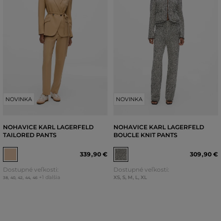
NOVINKA
NOVINKA
NOHAVICE KARL LAGERFELD
NOHAVICE KARL LAGERFELD
TAILORED PANTS
BOUCLE KNIT PANTS
339
,
90 €
309
,
90 €
Dostupné veľkosti:
Dostupné veľkosti:
+1 ďalšia
XS
,
S
,
M
,
L
,
XL
38
,
40
,
42
,
44
,
46