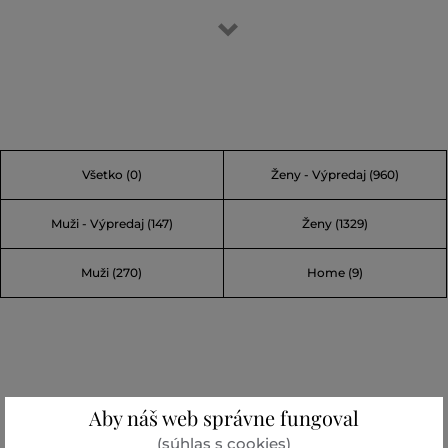
svet Karla Lagerfelda. Dokonalú kombináciu nenúteného
parížskeho štýlu a rock-chic elegancie. Karl bol originálny,
ľahko výstredný no vždy nápaditý. Jeden z jeho slávnych
karlizmov vraví: „Móda je hra, ktorú treba hrať vážne.“
Alebo „Nuda je zločin.“ Vo svete Karla sa nudiť nebudete.
Všetko
(0)
Ženy - Výpredaj
(960)
Muži - Výpredaj
(147)
Ženy
(1329)
Muži
(270)
Home
(9)
Aby náš web správne fungoval
(súhlas s cookies)