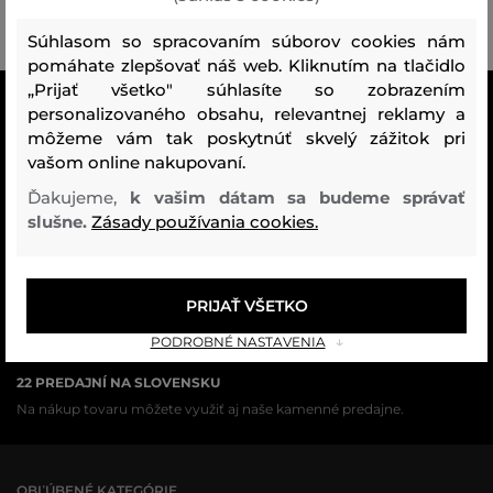
Súhlasom so spracovaním súborov cookies nám
pomáhate zlepšovať náš web. Kliknutím na tlačidlo
„Prijať všetko" súhlasíte so zobrazením
VŠETKO SKLADOM
personalizovaného obsahu, relevantnej reklamy a
Všetok tovar v e-shope máme na sklade.
môžeme vám tak poskytnúť skvelý zážitok pri
vašom online nakupovaní.
ZÁRUKA ORIGINALITY
Ďakujeme,
k vašim dátam sa budeme správať
Výhradné zastúpenie a predaj značky na Slovensku. Kupujete 100%
slušne.
Zásady používania cookies.
originál.
DOPRAVA A VRÁTENIE ZADARMO
PRIJAŤ VŠETKO
Doprava nad 74,90 EUR je vždy zadarmo, za vrátenie tovaru u nás
nikdy neplatíte.
PODROBNÉ NASTAVENIA
22 PREDAJNÍ NA SLOVENSKU
Na nákup tovaru môžete využiť aj naše kamenné predajne.
OBĽÚBENÉ KATEGÓRIE