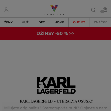
ŽENY
MUŽI
DETI
HOME
OUTLET
ZNAČKY
DŽÍNSY -50 % >>
KARL LAGERFELD - UTERÁKY A OSUŠKY
Milujete originalitu? Stereotyp vás nudí? Objavte s nami