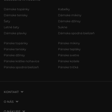
Dámske topánky
Kabelky
Dámske tenisky
Dámske mikiny
Šaty
Dámske džínsy
Letné šaty
Sukne
Dámske plavky
Dámska spodná bielizeň
Pánske topánky
Pánske mikiny
Pánske tenisky
Pánske tepláky
Pánske džínsy
Pánske svetre
Pánske krátke nohavice
Pánske košele
Pánska spodná bielizeň
Pánske tričká
KONTAKT
VERMONT Services Slovakia s. r. o.
O NÁS
Vlčie hrdlo 53
O spoločnosti
O NÁKUPE